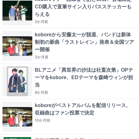
CD購入で直筆サイン入りパスステッカーも
らえる
2か月
前
koboreから安藤太一が脱退、バンドは新体
制初の新曲「ラストレイン」発表＆全国ツア
ー開催
3か月
前
BLアニメ「異世界の沙汰は社畜次第」OPテ
ーマをkobore、EDテーマを森崎ウィンが担
当
9か月
前
koboreがベストアルバムを配信リリース、
収録曲はファン投票で決定
10か月
前