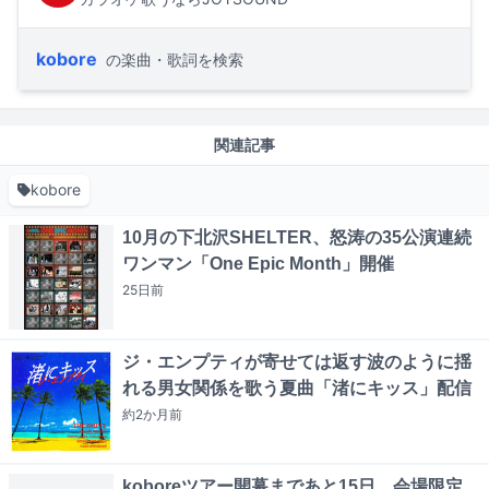
kobore
の楽曲・歌詞を検索
関連記事
kobore
10月の下北沢SHELTER、怒涛の35公演連続
ワンマン「One Epic Month」開催
25日
前
ジ・エンプティが寄せては返す波のように揺
れる男女関係を歌う夏曲「渚にキッス」配信
約2か月
前
koboreツアー開幕まであと15日、会場限定