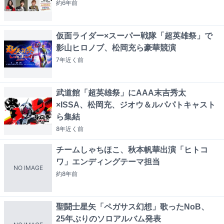
約6年
前
仮面ライダー×スーパー戦隊「超英雄祭」で
影山ヒロノブ、松岡充ら豪華競演
7年近く
前
武道館「超英雄祭」にAAA末吉秀太
×ISSA、松岡充、ジオウ＆ルパパトキャスト
ら集結
8年近く
前
チームしゃちほこ、秋本帆華出演「ヒトコ
ワ」エンディングテーマ担当
NO IMAGE
約8年
前
聖闘士星矢「ペガサス幻想」歌ったNoB、
25年ぶりのソロアルバム発表