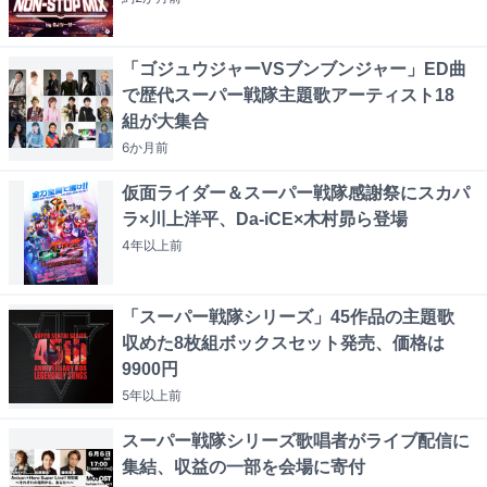
「ゴジュウジャーVSブンブンジャー」ED曲
で歴代スーパー戦隊主題歌アーティスト18
組が大集合
6か月
前
仮面ライダー＆スーパー戦隊感謝祭にスカパ
ラ×川上洋平、Da-iCE×木村昴ら登場
4年以上
前
「スーパー戦隊シリーズ」45作品の主題歌
収めた8枚組ボックスセット発売、価格は
9900円
5年以上
前
スーパー戦隊シリーズ歌唱者がライブ配信に
集結、収益の一部を会場に寄付