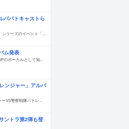
＆ルパパトキャストら
2019年1月23日に東京・日本武道館にて「仮面ライダー」および「スーパー戦隊」シリーズのイベント「超英雄祭 KAMEN RIDER × SUPER SENTAI LIVE & SHOW 2019」が開催される。
バム発表
アニメ「聖闘士星矢」のオープニングテーマ「ペガサス幻想」を担当したMAKE-UPのボーカルとして知られ、現在はスーパー戦隊シリーズの楽曲制作ユニット・Project.Rに在籍しつつ、DAIDA LAIDAのボーカルとして活躍するNoB。彼が25年ぶりとなるソロアルバム「No Regrets」を本日7月4日にリリースした。
トレンジャー」アルバ
テレビ朝日系にて放送中のスーパー戦隊シリーズ最新作「快盗戦隊ルパンレンジャーVS警察戦隊パトレンジャー」のイメージソング集第3弾「快盗戦隊ルパンレンジャーVS警察戦隊パトレンジャー ミニアルバム3」に、ルパンイエローの早見初美花役を演じる工藤遥（ex.モーニング娘。'17）が歌う「秘めた想い」が収録される。
サントラ第2弾も登