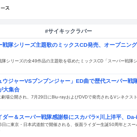
#サイキックラバー
ー戦隊シリーズ主題歌のミックスCD発売、オープニング
ュウジャーVSブンブンジャー」ED曲で歴代スーパー戦
が大集合
イダー＆スーパー戦隊感謝祭にスカパラ×川上洋平、Da-i
前