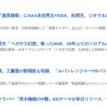
「超英雄祭」にAAA末吉秀太×ISSA、松岡充、ジオウ
前
星矢「ペガサス幻想」歌ったNoB、25年ぶりのソロアル
娘。工藤遥の歌唱曲も収録、「ルパンレンジャーVSパ
クラバー「斉木楠雄のΨ難」EDテーマが本日リリース、