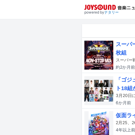
powered by
ナタリー
スーパ
枚組
約2か月
前
「ゴジ
ト18組
6か月
前
仮面ラ
4年以上