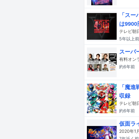
「スー
は9900
5年以上
スーパ
約6年
前
「魔進
収録
約6年
前
仮面ラ
7年近く
前