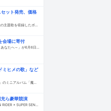
スセット発売、価格
テレビ朝日系で1975年より放送されている「スーパー戦隊シリーズ」の全45作品の主題歌を収録したボックスセット「スーパー戦隊シリーズ45作品記念主題歌BOX LEGENDARY SONGS」が、4月21日にリリースされる。
を会場に寄付
有料オンラインライブ「Anison×Hero Super Live!!特別編～それぞれの場所から、あなたへ～」が6月6日17:00からYouTubeで生配信される。
ドミヒメの歌」など
テレビ朝日系で放送中のスーパー戦隊シリーズ第44作「魔進戦隊キラメイジャー」のミニアルバム「魔進戦隊キラメイジャー1」が6月10日にリリースされる。
岡充ら豪華競演
2020年1月20日に神奈川・横浜アリーナにて、ライブイベント「超英雄祭 KAMEN RIDER × SUPER SENTAI LIVE & SHOW 2020」が開催される。