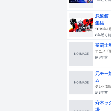
武道館
集結
8年近く
聖闘士
NO IMAGE
約8年
前
元モー
ム
NO IMAGE
約8年
前
斉木ッ
場