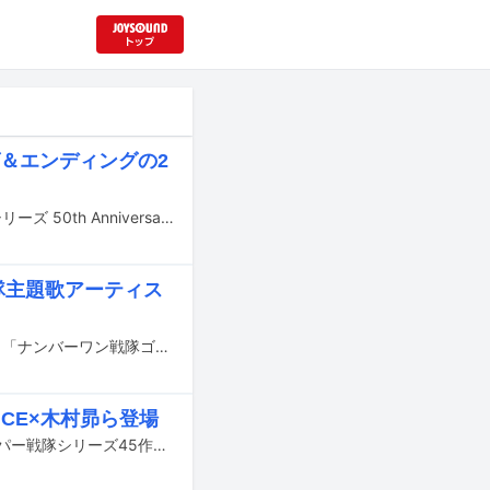
＆エンディングの2
スーパー戦隊シリーズの全49作品の主題歌を収めたミックスCD「スーパー戦隊シリーズ 50th Anniversary NON-STOP MIX」が7月29日に発売される。
隊主題歌アーティス
3月20日に劇場公開され、7月29日にBlu-rayおよびDVDで発売されるVシネクスト「ナンバーワン戦隊ゴジュウジャー VS ブンブンジャー」のエンディングテーマが、歴代スーパー戦隊主題歌アーティスト18組によるコラボレーション楽曲「シンガロン！スーパー戦隊SONG」に決定した。
CE×木村昴ら登場
2月25、26日に東京・日本武道館で開催される、仮面ライダー生誕50周年とスーパー戦隊シリーズ45作目の放送を記念したイベント「50×45 感謝祭 Anniversary LIVE & SHOW」の出演者が発表された。