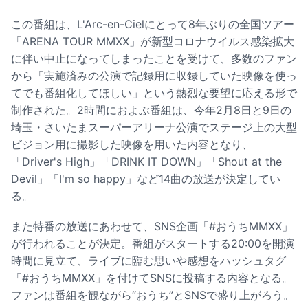
この番組は、L'Arc-en-Cielにとって8年ぶりの全国ツアー
「ARENA TOUR MMXX」が新型コロナウイルス感染拡大
に伴い中止になってしまったことを受けて、多数のファン
から「実施済みの公演で記録用に収録していた映像を使っ
てでも番組化してほしい」という熱烈な要望に応える形で
制作された。2時間におよぶ番組は、今年2月8日と9日の
埼玉・さいたまスーパーアリーナ公演でステージ上の大型
ビジョン用に撮影した映像を用いた内容となり、
「Driver's High」「DRINK IT DOWN」「Shout at the
Devil」「I'm so happy」など14曲の放送が決定してい
る。
また特番の放送にあわせて、SNS企画「#おうちMMXX」
が行われることが決定。番組がスタートする20:00を開演
時間に見立て、ライブに臨む思いや感想をハッシュタグ
「#おうちMMXX」を付けてSNSに投稿する内容となる。
ファンは番組を観ながら“おうち”とSNSで盛り上がろう。