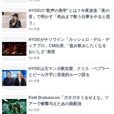
HYDEの“歌声の美学”とは？今夜放送「夜の
音」で明かす「死ぬまで歌う仕事をやると思
う」
3か月
前
HYDEがチリワイン「カッシェロ・デル・デ
ィアブロ」CM出演、“盗み飲みしたくなる
おいしさ”表現
3か月
前
HYDEは元マンガ家志望、クリス・ペプラー
とビール片手に音楽的ルーツ語る
4か月
前
Petit Brabancon「ガタガタうるせえな」ツ
アーで衝撃与えたあの曲配信
4か月
前