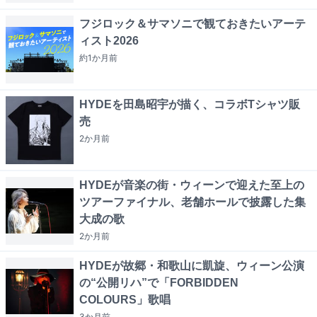
フジロック＆サマソニで観ておきたいアーテ
ィスト2026
約1か月
前
HYDEを田島昭宇が描く、コラボTシャツ販
売
2か月
前
HYDEが音楽の街・ウィーンで迎えた至上の
ツアーファイナル、老舗ホールで披露した集
大成の歌
2か月
前
HYDEが故郷・和歌山に凱旋、ウィーン公演
の“公開リハ”で「FORBIDDEN
COLOURS」歌唱
3か月
前