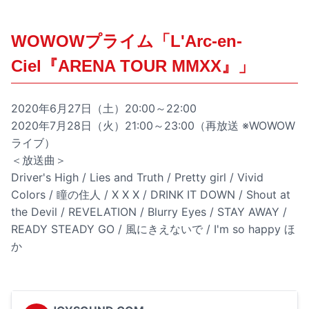
WOWOWプライム「L'Arc-en-
Ciel『ARENA TOUR MMXX』」
2020年6月27日（土）20:00～22:00
2020年7月28日（火）21:00～23:00（再放送 ※WOWOW
ライブ）
＜放送曲＞
Driver's High / Lies and Truth / Pretty girl / Vivid
Colors / 瞳の住人 / X X X / DRINK IT DOWN / Shout at
the Devil / REVELATION / Blurry Eyes / STAY AWAY /
READY STEADY GO / 風にきえないで / I'm so happy ほ
か