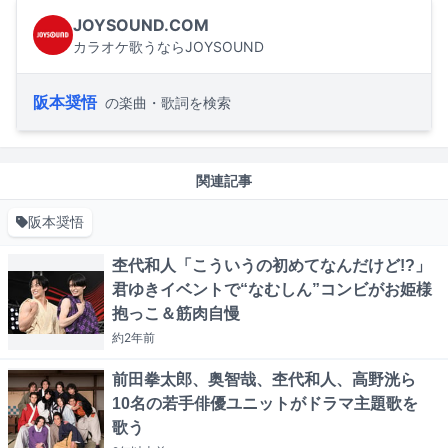
JOYSOUND.COM
カラオケ歌うならJOYSOUND
阪本奨悟
の楽曲・歌詞を検索
関連記事
阪本奨悟
杢代和人「こういうの初めてなんだけど!?」
君ゆきイベントで“なむしん”コンビがお姫様
抱っこ＆筋肉自慢
約2年
前
前田拳太郎、奥智哉、杢代和人、高野洸ら
10名の若手俳優ユニットがドラマ主題歌を
歌う