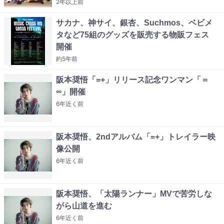
2年以上
前
サカナ、神サイ、銀杏、Suchmos、ベビメ
タなど75組のグッズを販売する物販フェス
開催
約5年
前
阪本奨悟「=+」リリース記念ワンマン「＝
∞」開催
6年近く
前
阪本奨悟、2ndアルバム「=+」トレイラー映
像公開
6年近く
前
阪本奨悟、「太陽ランナー」MVで苦労しな
がら山道を進む
6年近く
前