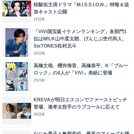
枝駿佑主演ドラマ「M.I.S.S.I.O.N.」特報＆追
加キャスト公開
22日
前
「ViVi国宝級イケメンランキング」各部門1
位はM!LK山中柔太朗、げんじぶ杢代和人、
SixTONES松村北斗
24日
前
高橋文哉、櫻井海音、高橋恭平、K「ブルー
ロック」の4人が「ViVi」表紙に登場
25日
前
KREVAが明日エスコンでファーストピッチ
登場、達孝太投手のラブコールに応えて
26日
前
なにわ男子と亀梨和也、最高のアミーゴを踊