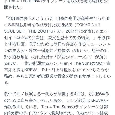
ドTen 4 The Sunsのライブシーンを収めた場面写真が公
開された。
「461個のおべんとう」は、自身の息子が高校生だった頃
に3年間お弁当を作り続けた渡辺俊美（TOKYO No.1
SOUL SET、THE ZOOT16）が、2014年に発表したエッ
セイ「461個の弁当は、親父と息子の男の約束。」を原作
とする映画。息子のために毎日お弁当を作るミュージシャ
ンの主人公・鈴本一樹を井ノ原快彦（V6）が、息子の虹
輝を道枝駿佑（なにわ男子 / 関西ジャニーズJr.）が演じ
るほか、一樹が所属するバンドTen 4 The SunsのMC・古
市栄太役をKREVA、DJ・河上利也役をやついいちろうが
務め、さらに原作者の渡辺が音楽の監修もサポートしてい
る。
劇中で井ノ原演じる一樹らが演奏する4曲は、渡辺が本作
のために自ら書き下ろしたもの。ラップ部分はKREVAが
作詞作曲している。Ten 4 The Sunsのライブシーンは都
内2カ所のライブハウスで撮影された。3人はバンド結成