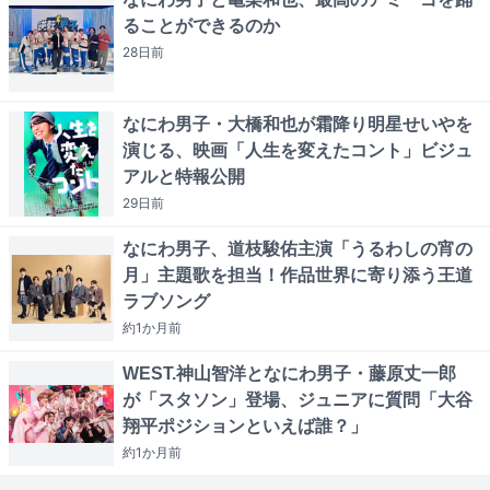
ることができるのか
28日
前
なにわ男子・大橋和也が霜降り明星せいやを
演じる、映画「人生を変えたコント」ビジュ
アルと特報公開
29日
前
なにわ男子、道枝駿佑主演「うるわしの宵の
月」主題歌を担当！作品世界に寄り添う王道
ラブソング
約1か月
前
WEST.神山智洋となにわ男子・藤原丈一郎
が「スタソン」登場、ジュニアに質問「大谷
翔平ポジションといえば誰？」
約1か月
前