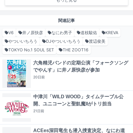
関連記事
V6
井ノ原快彦
なにわ男子
道枝駿佑
KREVA
やついいちろう
DJやついいちろう
渡辺俊美
TOKYO No.1 SOUL SET
THE ZOOT16
六角精児バンドの定期公演「フォークソング
でやんす」に井ノ原快彦が参加
20日
前
中津川「WILD WOOD」タイムテーブル公
開、ユニコーンと聖飢魔IIがトリ担当
21日
前
ACEes深田竜生も潜入捜査決定、なにわ道