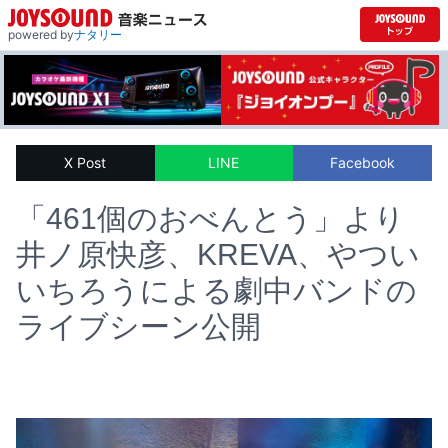
powered by
ナタリー
X Post
LINE
Facebook
「461個のおべんとう」より
井ノ原快彦、KREVA、やつい
いちろうによる劇中バンドの
ライブシーン公開