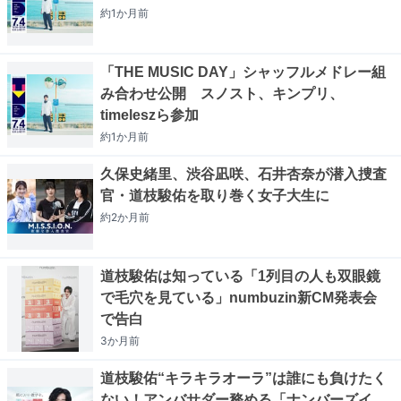
約1か月
前
「THE MUSIC DAY」シャッフルメドレー組
み合わせ公開 スノスト、キンプリ、
timeleszら参加
約1か月
前
久保史緒里、渋谷凪咲、石井杏奈が潜入捜査
官・道枝駿佑を取り巻く女子大生に
約2か月
前
道枝駿佑は知っている「1列目の人も双眼鏡
で毛穴を見ている」numbuzin新CM発表会
で告白
3か月
前
道枝駿佑“キラキラオーラ”は誰にも負けたく
ない！アンバサダー務める「ナンバーズイ