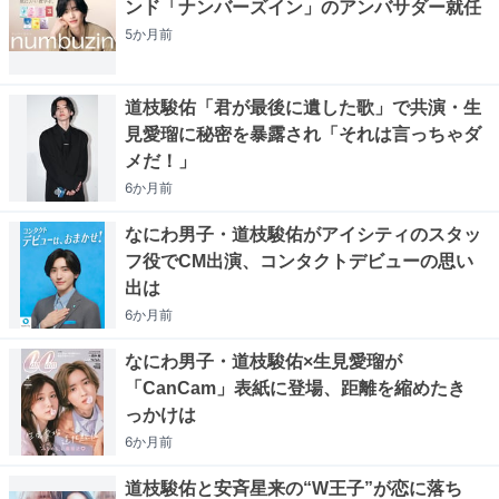
ンド「ナンバーズイン」のアンバサダー就任
5か月
前
道枝駿佑「君が最後に遺した歌」で共演・生
見愛瑠に秘密を暴露され「それは言っちゃダ
メだ！」
6か月
前
なにわ男子・道枝駿佑がアイシティのスタッ
フ役でCM出演、コンタクトデビューの思い
出は
6か月
前
なにわ男子・道枝駿佑×生見愛瑠が
「CanCam」表紙に登場、距離を縮めたき
っかけは
6か月
前
道枝駿佑と安斉星来の“W王子”が恋に落ち