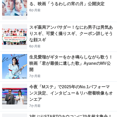
る、映画「うるわしの宵の月」公開決定
6か月
前
スギ薬局アンバサダー！なにわ男子は男気あ
りスギ、可愛く撮りスギ、クーポン詳しそう
な顔スギ
6か月
前
生見愛瑠がギターをかき鳴らしながら歌う！
映画「君が最後に遺した歌」AyaneのMV公
開
7か月
前
今夜「Mステ」で2025年のNo.1パフォーマ
ンス決定、インタビュー＆リハ密着映像もオ
ンエア
7か月
前
3年ぶりSTARTOカウコンに70名超大集合！