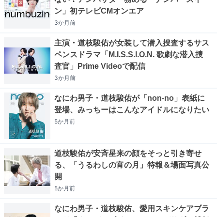
ン」初テレビCMオンエア
3か月
前
主演・道枝駿佑が女装して潜入捜査するサス
ペンスドラマ「M.I.S.S.I.O.N. 歌劇な潜入捜
査官」Prime Videoで配信
3か月
前
なにわ男子・道枝駿佑が「non-no」表紙に
登場、みっちーはこんなアイドルになりたい
5か月
前
道枝駿佑が安斉星来の顔をそっと引き寄せ
る、「うるわしの宵の月」特報＆場面写真公
開
5か月
前
なにわ男子・道枝駿佑、愛用スキンケアブラ