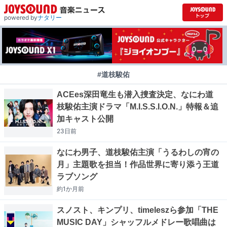
powered by
ナタリー
#道枝駿佑
ACEes深田竜生も潜入捜査決定、なにわ道
枝駿佑主演ドラマ「M.I.S.S.I.O.N.」特報＆追
加キャスト公開
23日
前
なにわ男子、道枝駿佑主演「うるわしの宵の
月」主題歌を担当！作品世界に寄り添う王道
ラブソング
約1か月
前
スノスト、キンプリ、timeleszら参加「THE
MUSIC DAY」シャッフルメドレー歌唱曲は