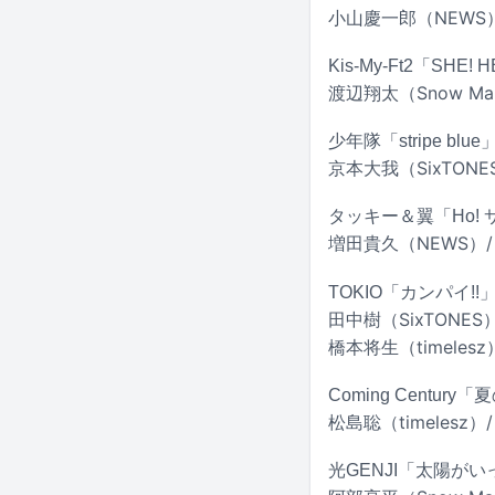
小山慶一郎（NEWS）/
Kis-My-Ft2「SHE! 
渡辺翔太（Snow Ma
少年隊「stripe blue
京本大我（SixTON
タッキー＆翼「Ho! 
増田貴久（NEWS）/
TOKIO「カンパイ!!
田中樹（SixTONES
橋本将生（timelesz
Coming Centur
松島聡（timelesz）/
光GENJI「太陽が