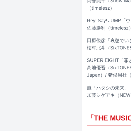
阿部亮平（Snow Ma
（timelesz）
Hey! Say! JUM
佐藤勝利（timelesz
田原俊彦「哀愁でいと（N
松村北斗（SixTONES
SUPER EIGHT「
髙地優吾（SixTONE
Japan）/ 猪俣周杜（t
嵐「ハダシの未来」
加藤シゲアキ（NEWS）
「THE MUSI