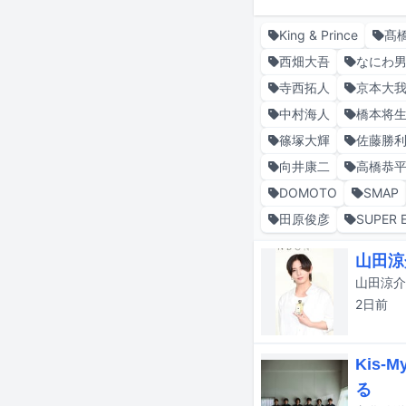
King & Prince
髙
西畑大吾
なにわ
寺西拓人
京本大
中村海人
橋本将
篠塚大輝
佐藤勝
向井康二
高橋恭
DOMOTO
SMAP
田原俊彦
SUPER 
山田涼
2日
前
Kis
る