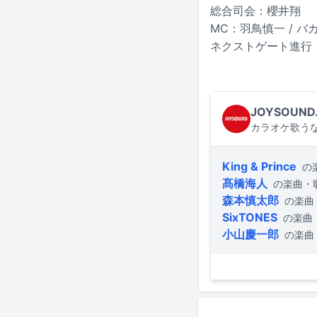
総合司会：櫻井翔
MC：羽鳥慎一 / 
ネクストゲート進行
JOYSOUND
カラオケ歌うな
King & Prince
の
髙橋海人
の楽曲・
森本慎太郎
の楽曲
SixTONES
の楽曲
小山慶一郎
の楽曲