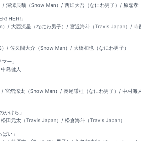
 深澤辰哉（Snow Man）/ 西畑大吾（なにわ男子）/ 原嘉孝（ti
HER! HER!」
n）/ 大西流星（なにわ男子）/ 宮近海斗（Travis Japan）/ 寺西
」
ES）/ 佐久間大介（Snow Man）/ 大橋和也（なにわ男子）
サマー」
 中島健人
」
）/ 宮舘涼太（Snow Man）/ 長尾謙杜（なにわ男子）/ 中村海人（Tr
）
y「夏のかけら」
 松田元太（Travis Japan）/ 松倉海斗（Travis Japan）
いっぱい」