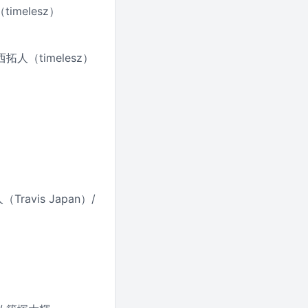
melesz）
拓人（timelesz）
avis Japan）/