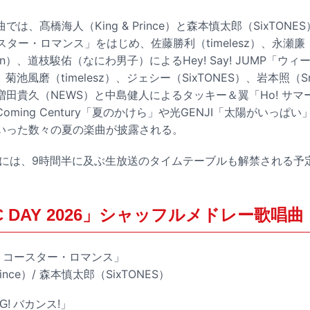
、髙橋海人（King & Prince）と森本慎太郎（SixTONES）
ター・ロマンス」をはじめ、佐藤勝利（timelesz）、永瀬廉（Kin
an）、道枝駿佑（なにわ男子）によるHey! Say! JUMP「ウ
菊池風磨（timelesz）、ジェシー（SixTONES）、岩本照（S
田貴久（NEWS）と中島健人によるタッキー＆翼「Ho! サ
ming Century「夏のかけら」や光GENJI「太陽がいっぱい」
といった数々の夏の楽曲が披露される。
00には、9時間半に及ぶ生放送のタイムテーブルも解禁される予
IC DAY 2026」シャッフルメドレー歌唱曲
ジェットコースター・ロマンス」
rince）/ 森本慎太郎（SixTONES）
NG! バカンス!」