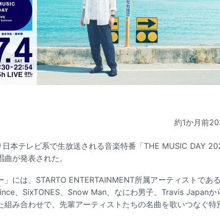
約1か月前
20
より日本テレビ系で生放送される音楽特番「THE MUSIC DAY 
唱曲が発表された。
には、STARTO ENTERTAINMENT所属アーティストであるNE
rince、SixTONES、Snow Man、なにわ男子、Travis Jap
た組み合わせで、先輩アーティストたちの名曲を歌いつなぐ特