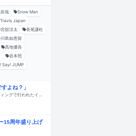
澤辰哉
Snow Man
Travis Japan
宮舘涼太
長尾謙杜
川島如恵留
髙地優吾
ー
岩本照
! Say! JUMP
ですよね？」
山田涼介（Hey! Say! JUMP）が、本日8月4日に東京・原宿のヨドバシJ6ビルディングで行われたイギリス発のフレグランス ライフスタイル ブランド・JO MALONE LONDON（ジョー マローン ロンドン）のプレスセッションに出席した。
ュー15周年盛り上げ