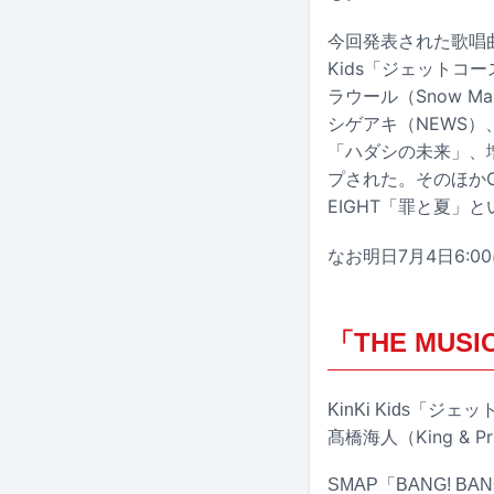
今回発表された歌唱曲では
Kids「ジェットコース
ラウール（Snow M
シゲアキ（NEWS）、
「ハダシの未来」、増
プされた。そのほかCo
EIGHT「罪と夏」
なお明日7月4日6:
「THE MUS
KinKi Kids「
髙橋海人（King & P
SMAP「BANG! BA