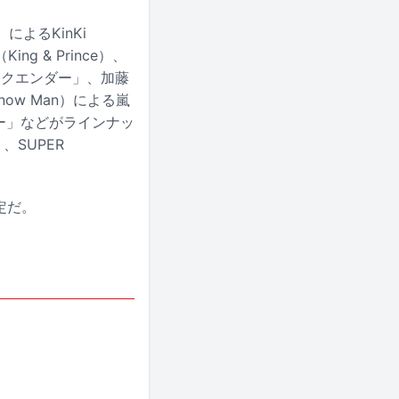
によるKinKi
g & Prince）、
ィークエンダー」、加藤
now Man）による嵐
マー」などがラインナッ
、SUPER
定だ。