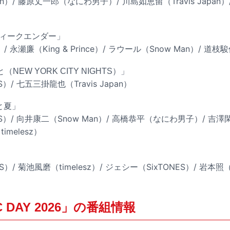
n）/ 藤原丈一郎（なにわ男子）/ 川島如恵留（Travis Japan）
P「ウィークエンダー」
）/ 永瀬廉（King & Prince）/ ラウール（Snow Man）/ 
EW YORK CITY NIGHTS）」
）/ 七五三掛龍也（Travis Japan）
罪と夏」
S）/ 向井康二（Snow Man）/ 高橋恭平（なにわ男子）/ 吉澤閑也
imelesz）
/ 菊池風磨（timelesz）/ ジェシー（SixTONES）/ 岩本照（
C DAY 2026」の番組情報