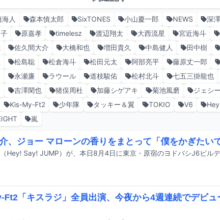
橋海人
森本慎太郎
SixTONES
小山慶一郎
NEWS
深
男子
原嘉孝
timelesz
渡辺翔太
大西流星
宮近海斗
我
佐久間大介
大橋和也
増田貴久
中島健人
田中樹
生
松島聡
松倉海斗
松田元太
阿部亮平
藤原丈一郎
利
永瀬廉
ラウール
道枝駿佑
松村北斗
七五三掛龍也
平
吉澤閑也
猪俣周杜
加藤シゲアキ
菊池風磨
ジェシ
Kis-My-Ft2
少年隊
タッキー＆翼
TOKIO
V6
Hey
EIGHT
嵐
介、ジョー マローンの香りをまとって「僕をかぎたい
-My-Ft2「キスラジ」全員出演、今夜から4週連続でデビ