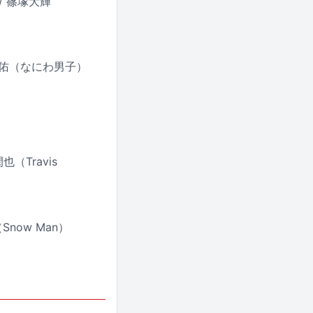
/ 篠塚大輝
道枝駿佑（なにわ男子）
（Travis
Snow Man）