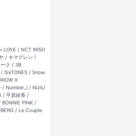
＝LOVE / NCT WISH
ツヤ / キマグレン /
ューク / 3B
 SixTONES / Snow
RROW X
 Number_i / NiziU
6 / 平原綾香 /
ONNIE PINK /
RG / Le Couple