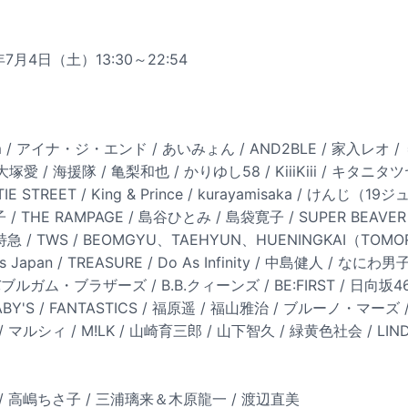
7月4日（土）13:30～22:54
cReam / アイナ・ジ・エンド / あいみょん / AND2BLE / 家入レオ / 
/ 大塚愛 / 海援隊 / 亀梨和也 / かりゆし58 / KiiiKiii / キタニタ
IE STREET / King & Prince / kurayamisaka / けんじ（19ジ
/ THE RAMPAGE / 島谷ひとみ / 島袋寛子 / SUPER BEAVER /
/ 超特急 / TWS / BEOMGYU、TAEHYUN、HUENINGKAI（TOMO
 Japan / TREASURE / Do As Infinity / 中島健人 / なにわ男子 /
/ バブルガム・ブラザーズ / B.B.クィーンズ / BE:FIRST / 日向坂4
BY'S / FANTASTICS / 福原遥 / 福山雅治 / ブルーノ・マーズ / B
/ マルシィ / M!LK / 山崎育三郎 / 山下智久 / 緑黄色社会 / LINDBE
 高嶋ちさ子 / 三浦璃来＆木原龍一 / 渡辺直美