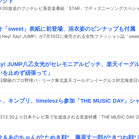
レクト
19:00放送のフジテレビ系音楽番組「STAR」でディズニーソングスペ
介「sweet」表紙に初登場、浴衣姿のピンナップも付属
 Say! JUMP八乙女光がセレモニアルピッチ、楽天イー
いを止めず頑張って」
、キンプリ、timeleszら参加「THE MUSIC DAY
介＆あのちゃんが“たぬき顔”、藤原丈一郎が“きつね顔