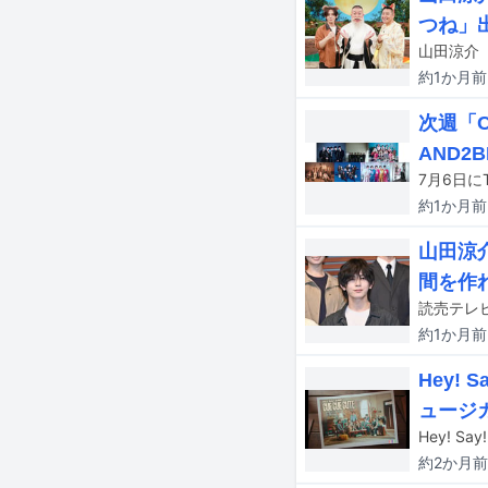
つね」
約1か月
前
次週「CD
AND2B
約1か月
前
山田涼
間を作
約1か月
前
Hey!
ュージ
約2か月
前