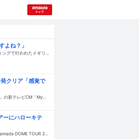
すよね？」
山田涼介（Hey! Say! JUMP）が、本日8月4日に東京・原宿のヨドバシJ6ビルディングで行われたイギリス発のフレグランス ライフスタイル ブランド・JO MALONE LONDON（ジョー マローン ロンドン）のプレスセッションに出席した。
一発クリア「感覚で
山田涼介（Hey! Say! JUMP）が出演するスキンケアブランド「オバジ（Obagi）」の新テレビCM「Myオバジレシピ」編が、本日7月29日から放送される。
アーにハローキテ
Ryosuke Yamadaこと山田涼介（Hey! Say! JUMP）のドームツアー「Ryosuke Yamada DOME TOUR 2026 Are You Red.Y?」の東京初日公演が、昨日7月25日に東京・東京ドームで行われた。この記事ではライブの模様を一部ネタバレを交えてレポートするので、本日26日のファイナル公演に参加予定の人はご注意を。