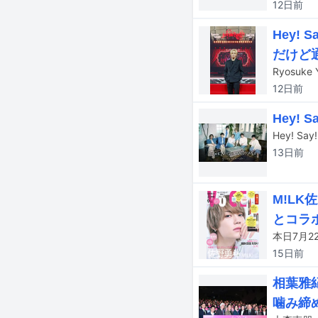
12日
前
Hey!
だけど
12日
前
Hey!
13日
前
M!L
とコラ
本日7月2
15日
前
相葉雅
噛み締