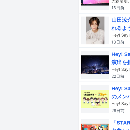
16日
前
山田涼
れるよ
Hey! 
18日
前
Hey!
演出を
22日
前
Hey!
のメン
28日
前
「ST