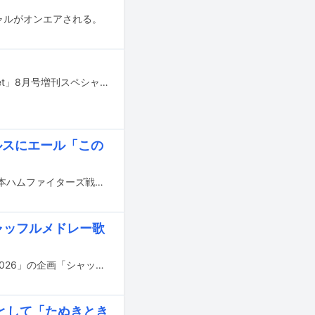
シャルがオンエアされる。
山田涼介（Hey! Say! JUMP）が7月10日に発売される女性ファッション誌「sweet」8月号増刊スペシャルエディションの表紙に登場する。
グルスにエール「この
本日7月5日開催のプロ野球パ・リーグ東北楽天ゴールデンイーグルス対北海道日本ハムファイターズ戦にて、Hey! Say! JUMPの八乙女光がセレモニアルピッチを行った。
」シャッフルメドレー歌
明日7月4日13:30より日本テレビ系で生放送される音楽特番「THE MUSIC DAY 2026」の企画「シャッフルメドレー」の歌唱曲が発表された。
”として「たぬきとき