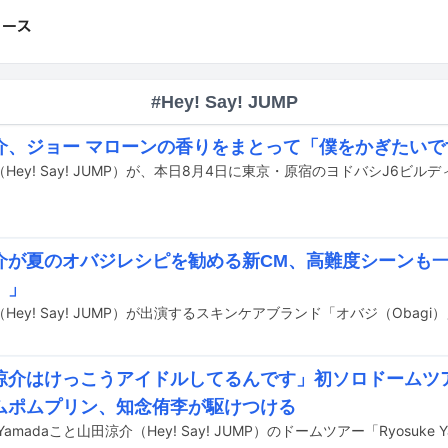
#Hey! Say! JUMP
介、ジョー マローンの香りをまとって「僕をかぎたいで
介が夏のオバジレシピを勧める新CM、高難度シーンも
）」
涼介はけっこうアイドルしてるんです」初ソロドームツ
ムポムプリン、知念侑李が駆けつける