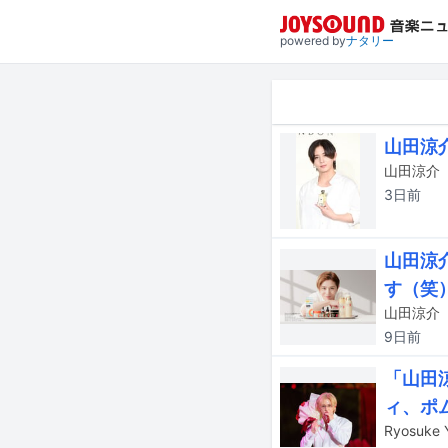
powered by
ナタリー
山田涼
3日
前
山田涼
す（笑
9日
前
「山田
ィ、ポ