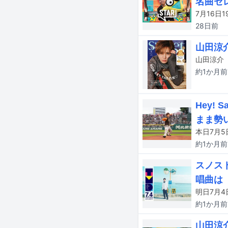
名曲セ
7月16日
28日
前
山田涼
約1か月
前
Hey!
まま勢
約1か月
前
スノスト
唱曲は
約1か月
前
山田涼