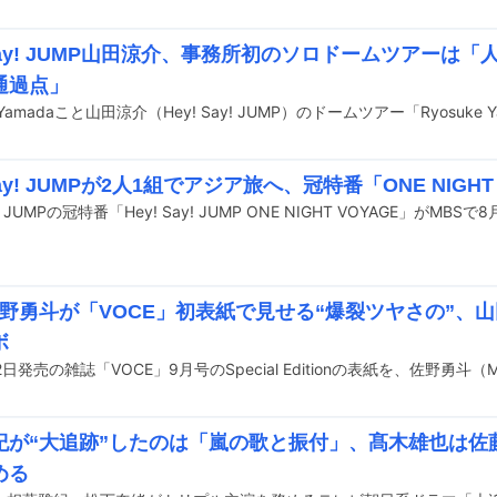
 Say! JUMP山田涼介、事務所初のソロドームツアーは
通過点」
 Say! JUMPが2人1組でアジア旅へ、冠特番「ONE NIGHT
K佐野勇斗が「VOCE」初表紙で見せる“爆裂ツヤさの”、
ボ
2日発売の雑誌「VOCE」9月号のSpecial Editionの表紙を、佐野勇斗
紀が“大追跡”したのは「嵐の歌と振付」、髙木雄也は佐
める