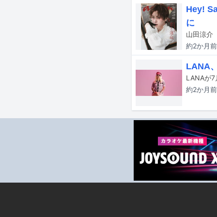
Hey!
に
山田涼介（
約2か月
前
LAN
約2か月
前