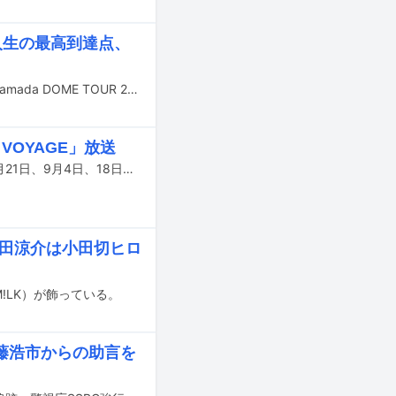
「人生の最高到達点、
Ryosuke Yamadaこと山田涼介（Hey! Say! JUMP）のドームツアー「Ryosuke Yamada DOME TOUR 2026 Are You Red.Y?」の東京公演が、昨日7月25日に東京・東京ドームで開幕した。この記事では公演に先立って行われた取材会の模様をレポートする。
 VOYAGE」放送
Hey! Say! JUMPの冠特番「Hey! Say! JUMP ONE NIGHT VOYAGE」がMBSで8月21日、9月4日、18日の全3夜にわたって深夜に放送される。
山田涼介は小田切ヒロ
（M!LK）が飾っている。
藤浩市からの助言を