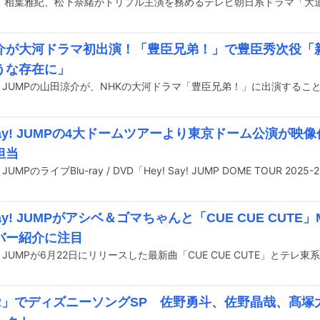
介が大河ドラマ初出演！「豊臣兄弟！」で豊臣秀次役「
うな存在に」
Say! JUMPの山田涼介が、NHKの大河ドラマ「豊臣兄弟！」に出演する
 Say! JUMPの4大ドームツアーより東京ドーム公演が
担当
 Say! JUMPがアシベ＆ゴマちゃんと「CUE CUE CUT
バー紹介に注目
AR」でディズニーソングSP 佐野勇斗、佐野晶哉、髙