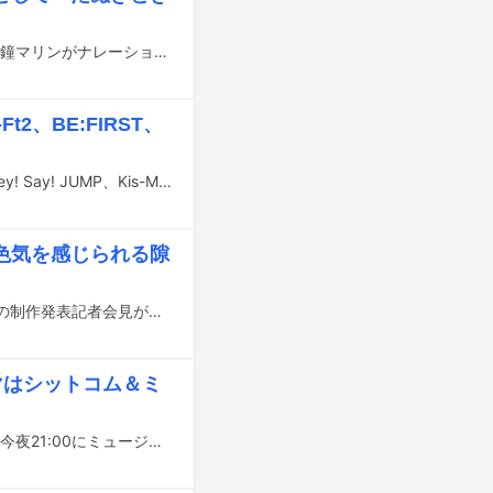
山田涼介（Hey! Say! JUMP）、あの、藤原丈一郎（なにわ男子）らが出演し、宝鐘マリンがナレーションを担当する日本テレビ（関東ローカル）の番組「たぬきときつね」が7月11日に放送される。
Ft2、BE:FIRST、
7月6日にTBS系で放送される「CDTVライブ！ライブ！」にYOASOBI、M!LK、Hey! Say! JUMP、Kis-My-Ft2、BUDDiiS、BE:FIRST、AND2BLEが出演する。
色気を感じられる隙
読売テレビ・日本テレビ系で7月5日にスタートする新ドラマ「一次元の挿し木」の制作発表記者会見が先日、同局にて行われ、山田涼介（Hey! Say! JUMP）、白石聖、堀田真由、鈴木保奈美、佐々木蔵之介、木戸大聖、土居志央梨、小手伸也が登壇した。
テーマはシットコム＆ミ
Hey! Say! JUMPの新曲「CUE CUE CUTE」の配信が、本日6月22日にスタート。今夜21:00にミュージックビデオがYouTubeでプレミア公開される。