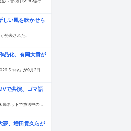
大森南朋、相葉雅紀、松下奈緒がトリプル主演を務めるテレビ朝日系ドラマ「大追跡～警視庁SSBC強行犯係～ Season2」が本日7月22日21:00にスタートする。初回オンエアに先立って、7月20日に東京都内で第1話先行上映会とキャストトークイベントが行われ、大森、相葉、松下をはじめ、キャストの伊藤淳史、光石研、遠藤憲一、佐藤浩市、髙木雄也（Hey! Say! JUMP）、脚本を手がける福田靖が出席した。
新しい風を吹かせら
ことが発表された。
映像作品化、有岡大貴が
Hey! Say! JUMPのライブBlu-ray / DVD「Hey! Say! JUMP DOME TOUR 2025-2026 S say」が9月2日にリリースされる。
E」MVで共演、ゴマ語
Hey! Say! JUMPが6月22日にリリースした最新曲「CUE CUE CUTE」とテレ東系6局ネットで放送中のアニメ「小3アシベ QQゴマちゃん」がコラボレーション。Hey! Say! JUMPがアニメの世界に登場するスペシャルコラボレーションミュージックビデオが、7月12日21:00にYouTubeで公開される。
塚大夢、増田貴久らが