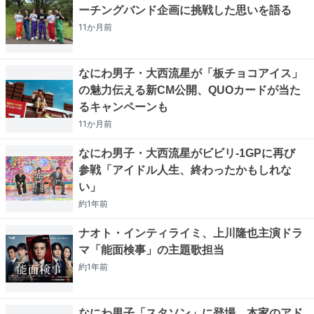
ーチングバンド企画に挑戦した思いを語る
11か月
前
なにわ男子・大西流星が「板チョコアイス」
の魅力伝える新CM公開、QUOカードが当た
るキャンペーンも
11か月
前
なにわ男子・大西流星がビビリ-1GPに再び
参戦「アイドル人生、終わったかもしれな
い」
約1年
前
ナオト・インティライミ、上川隆也主演ドラ
マ「能面検事」の主題歌担当
約1年
前
なにわ男子「スタソン」に登場、本家のアド