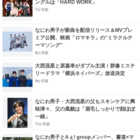
ングルは「HARD WORK」
7か月
前
なにわ男子が新曲を配信リリース＆MVプレ
ミア公開、映画「ロマキラ」の“ミラクルテ
ーマソング”
8か月
前
大西流星と原嘉孝がダブル主演！群像ミステ
リードラマ「横浜ネイバーズ」放送決定
9か月
前
なにわ男子・大西流星の父もスキンケアに興
味津々、父の風貌は「眉毛しっかりで顔ほぼ
一緒」
11か月
前
なにわ男子とAぇ! groupメンバー、書道×マ