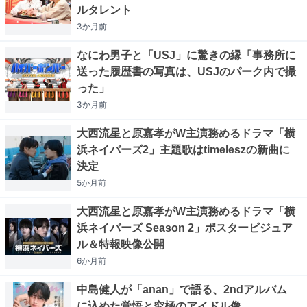
ルタレント
3か月
前
なにわ男子と「USJ」に驚きの縁「事務所に
送った履歴書の写真は、USJのパーク内で撮
った」
3か月
前
大西流星と原嘉孝がW主演務めるドラマ「横
浜ネイバーズ2」主題歌はtimeleszの新曲に
決定
5か月
前
大西流星と原嘉孝がW主演務めるドラマ「横
浜ネイバーズ Season 2」ポスタービジュア
ル＆特報映像公開
6か月
前
中島健人が「anan」で語る、2ndアルバム
に込めた覚悟と究極のアイドル像