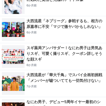
6か月
前
大西流星「ネプリーグ」参戦するも、相方の
原嘉孝に不安「マジで激ヤバかもしれない」
6か月
前
スギ薬局アンバサダー！なにわ男子は男気あ
りスギ、可愛く撮りスギ、クーポン詳しそう
な顔スギ
6か月
前
大西流星が「華大千鳥」でスパイ企画初挑戦
「メンバーが嘘ついてても一切気付けない」
7か月
前
なにわ男子、デビュー5周年イヤー最初のシ