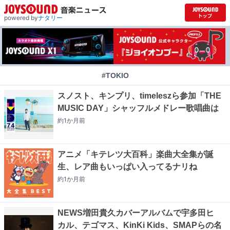
powered by
ナタリー
#TOKIO
スノスト、キンプリ、timeleszら参加「THE
MUSIC DAY」シャッフルメドレー歌唱曲は
約1か月
前
アニメ「キテレツ大百科」楽曲大全集が誕
生、レア曲もいっぱい入ってるナリね
約1か月
前
NEWS増田貴久カバーアルバムで宇多田ヒ
カル、テゴマス、KinKi Kids、SMAPらの名