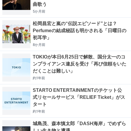
曲歌う
5か月
前
松岡昌宏と嵐の“伝説エピソード”とは？
Perfumeの結成秘話も明かされる「日曜日の
初耳学」
8か月
前
TOKIOが本日6月25日で解散、国分太一のコ
ンプライアンス違反を受け「再び信頼をいた
だくことは難しい」
約1年
前
STARTO ENTERTAINMENTのチケット公
式リセールサービス「RELIEF Ticket」がス
タート
約1年
前
城島茂、森本慎太郎「DASH海岸」でめずら
しい生き物と遭遇