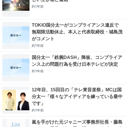
約1年
前
TOKIO国分太一がコンプライアンス違反で
無期限活動休止、本人と代表取締役・城島茂
がコメント
約1年
前
国分太一「鉄腕DASH」降板、コンプライア
ンス上の問題行為を受け日本テレビが決定
約1年
前
12年目、15回目の「テレ東音楽祭」MCは国
分太一「様々なアイディアを練っている最中
です」
約1年
前
嵐を手がけた元ジャニーズ事務所社長・藤島