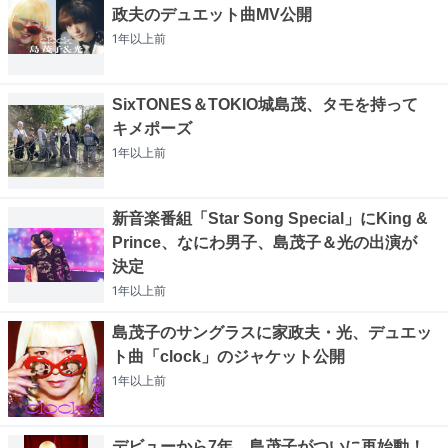
政夫のデュエット曲MV公開
1年以上
前
SixTONES＆TOKIO城島茂、タモを持って
キメポーズ
1年以上
前
新音楽番組「Star Song Special」にKing &
Prince、なにわ男子、島茂子＆光の出演が
決定
1年以上
前
島茂子のサングラスに家政夫・光、デュエッ
ト曲「clock」のジャケット公開
1年以上
前
デビューから7年、島茂子がついに再始動！