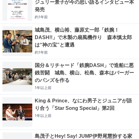
ジュリー景子が今の思い語るインタビュー本
発売
約1年
前
城島茂、横山裕、藤原丈一郎「鉄腕！
DASH!!」で木製の扇風機作り 森本慎太郎
は“神の宝”と遭遇
約1年
前
国分＆リチャード「鉄腕DASH」で造船に悪
銭苦闘 城島、横山、松島、森本はバーガー
のバンズを作る
1年以上
前
King & Prince、なにわ男子とジュニアが語
り合う「Star Song Special」第2回
1年以上
前
島茂子とHey! Say! JUMP伊野尾慧扮する家