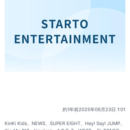
約1年前
2025年06月23日 1:01
KinKi Kids、NEWS、SUPER EIGHT、Hey! Say! JUMP、