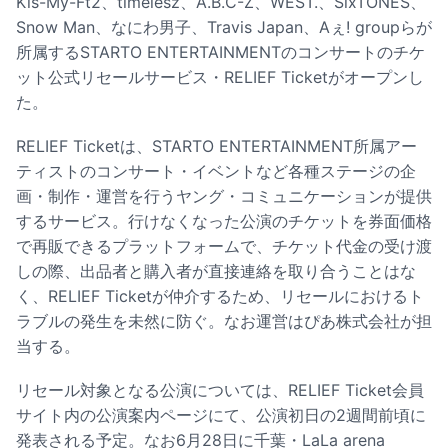
Kis-My-Ft2、timelesz、A.B.C-Z、WEST.、SixTONES、
Snow Man、なにわ男子、Travis Japan、Aぇ! groupらが
所属するSTARTO ENTERTAINMENTのコンサートのチケ
ット公式リセールサービス・RELIEF Ticketがオープンし
た。
RELIEF Ticketは、STARTO ENTERTAINMENT所属アー
ティストのコンサート・イベントなど各種ステージの企
画・制作・運営を行うヤング・コミュニケーションが提供
するサービス。行けなくなった公演のチケットを券面価格
で再販できるプラットフォームで、チケット代金の受け渡
しの際、出品者と購入者が直接連絡を取り合うことはな
く、RELIEF Ticketが仲介するため、リセールにおけるト
ラブルの発生を未然に防ぐ。なお運営はぴあ株式会社が担
当する。
リセール対象となる公演については、RELIEF Ticket会員
サイト内の公演案内ページにて、公演初日の2週間前頃に
発表される予定。なお6月28日に千葉・LaLa arena