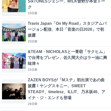
SixTONESジェシー、M!LK曽野が本音トー
ク
23日
前
Travis Japan「On My Road」スタジアムバ
ージョン配信、本日「音楽の日2026」で初
披露
23日
前
&TEAM・NICHOLASと一青窈「サクヒム」
で台湾をプレゼン、佐久間大介はラー油に興
味津々
23日
前
ZAZEN BOYSが「Mステ」初出演であの曲
披露！ヤングスキニー、SWEET
STEADY、timelesz、ILLIT、乃木坂46、ア
イナ・ジ・エンドも登場
24日
前