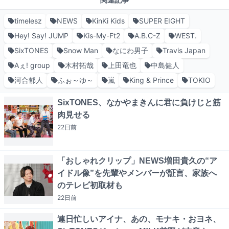
関連記事
timelesz
NEWS
KinKi Kids
SUPER EIGHT
Hey! Say! JUMP
Kis-My-Ft2
A.B.C-Z
WEST.
SixTONES
Snow Man
なにわ男子
Travis Japan
Aぇ! group
木村拓哉
上田竜也
中島健人
河合郁人
ふぉ～ゆ～
嵐
King & Prince
TOKIO
SixTONES、なかやまきんに君に負けじと筋
肉見せる
22日
前
「おしゃれクリップ」NEWS増田貴久の“ア
イドル像”を先輩やメンバーが証言、家族へ
のテレビ初取材も
22日
前
連日忙しいアイナ、あの、モナキ・おヨネ、