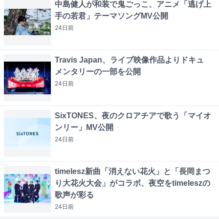
中島健人が和装で鬼ごっこ、アニメ「逃げ上
手の若君」テーマソングMV公開
24日
前
Travis Japan、ライブ映像作品よりドキュ
メンタリーの一部を公開
24日
前
SixTONES、夜のクロアチアで歌う「マイオ
ンリー」MV公開
24日
前
timelesz新曲「消えない花火」と「長岡まつ
り大花火大会」がコラボ、夜空をtimeleszの
歌声が彩る
24日
前