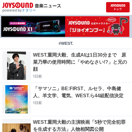
powered by
ナタリー
#WEST.
WEST.重岡大毅、生成AIは1日30分まで 原
菜乃華の使用時間に「やめなさい!?」と兄の
顔
1日
前
「サマソニ」BE:FIRST、ルセラ、中島健
人、羊文学、電気、WEST.ら44組配信決定
1日
前
WEST.重岡大毅の主演映画「5秒で完全犯罪
を生成する方法」人物相関図公開