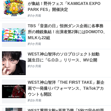
が集結！野外フェス「KAMIGATA EXPO
PARK FES」開催決定
約1か月
前
TBS「音楽の日」恒例ダンス企画に各事務
所の精鋭集結！出演者第2弾にはDOMOTO、
M!LKら22組
約1か月
前
WEST.神山智洋のソロプロジェクト始動
誕生日に「G.O.D.」リリース、MV公開
約1か月
前
WEST.神山智洋「THE FIRST TAKE」新企
画で一発撮りパフォーマンス、TikTokアカ
ウントも開設
約2か月
前
WEST.重岡大毅×原菜乃華「5秒で完全犯罪