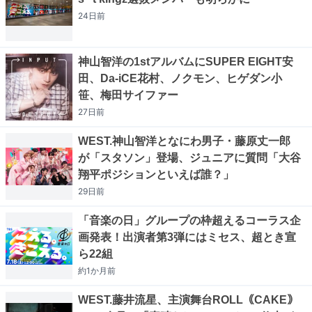
24日
前
神山智洋の1stアルバムにSUPER EIGHT安
田、Da-iCE花村、ノクモン、ヒゲダン小
笹、梅田サイファー
27日
前
WEST.神山智洋となにわ男子・藤原丈一郎
が「スタソン」登場、ジュニアに質問「大谷
翔平ポジションといえば誰？」
29日
前
「音楽の日」グループの枠超えるコーラス企
画発表！出演者第3弾にはミセス、超とき宣
ら22組
約1か月
前
WEST.藤井流星、主演舞台ROLL｟CAKE｠