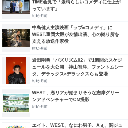
TIME会見で「素晴らしいコメディに仕上が
っています」
約1か月
前
中島健人主演映画「ラブ≠コメディ」に
WEST.重岡大毅が友情出演、心の拠り所を
支える放送作家役
約1か月
前
岩田剛典「バズリズム02」で1週間のスケジ
ュールを大公開 神山智洋、ファントムシー
タ、デラックス×デラックスらも登場
約1か月
前
WEST.、恋リアが始まりそうな志摩グリー
ンアドベンチャーでCM撮影
約1か月
前
エイト、WEST.、なにわ男子、Aぇ、関ジュ