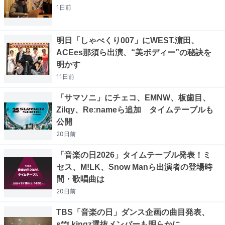
1日
前
明日「しゃべくり007」にWEST.濵田、
ACEes那須ら出演、“美ボディー”の秘訣を
明かす
11日
前
「サマソニ」にチェコ、EMNW、板歯目、
Zilqy、Re:nameら追加 タイムテーブルも
公開
20日
前
「音楽の日2026」タイムテーブル発表！ミ
セス、M!LK、Snow Manら出演者の登場時
間・歌唱曲は
20日
前
TBS「音楽の日」ダンス企画の曲目発表、
s**t kingz選抜メンバーも明らかに