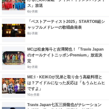
ス」放送
6か月
前
「ベストアーティスト2025」STARTO8組シ
ャッフルメドレーの歌唱曲発表
8か月
前
MCは松倉海斗と吉澤閑也！「Travis Japan
のオールナイトニッポンPremium」放送決
定
9か月
前
ME:I・KEIKOが兄弟と取り合う高級料理と
は？アイドルになった反応は「もうムヒムヒ
ですよ」
10か月
前
Travis Japan七五三掛龍也がナレーション