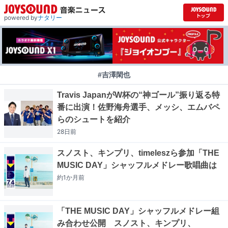
powered by
ナタリー
#吉澤閑也
Travis JapanがW杯の“神ゴール”振り返る特
番に出演！佐野海舟選手、メッシ、エムバペ
らのシュートを紹介
28日
前
スノスト、キンプリ、timeleszら参加「THE
MUSIC DAY」シャッフルメドレー歌唱曲は
約1か月
前
「THE MUSIC DAY」シャッフルメドレー組
み合わせ公開 スノスト、キンプリ、