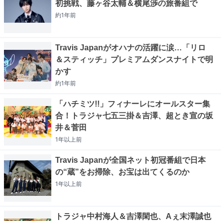
初挑戦、藤ヶ谷太輔＆横尾渉の旅番組で
約1年
前
Travis Japanがオハナの活躍に涙…「リロ
＆スティッチ」プレミアムダンスナイトで明
かす
約1年
前
「ハチミツ!!」フィナーレにオールスター集
合！トラジャ七五三掛＆吉澤、超とき宣の坂
井＆菅田
1年以上
前
Travis Japanが全国ネット初冠番組で日本
の“蔵”をお掃除、お宝は出てくるのか
1年以上
前
トラジャ中村海人＆吉澤閑也、Aぇ末澤誠也