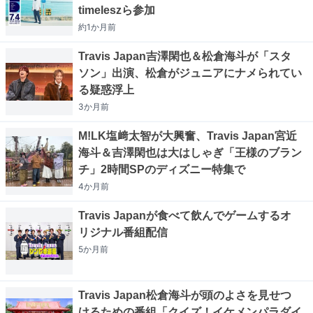
timeleszら参加
約1か月
前
Travis Japan吉澤閑也＆松倉海斗が「スタ
ソン」出演、松倉がジュニアにナメられてい
る疑惑浮上
3か月
前
M!LK塩﨑太智が大興奮、Travis Japan宮近
海斗＆吉澤閑也は大はしゃぎ「王様のブラン
チ」2時間SPのディズニー特集で
4か月
前
Travis Japanが食べて飲んでゲームするオ
リジナル番組配信
5か月
前
Travis Japan松倉海斗が頭のよさを見せつ
けるための番組「クイズ！イケメンパラダイ