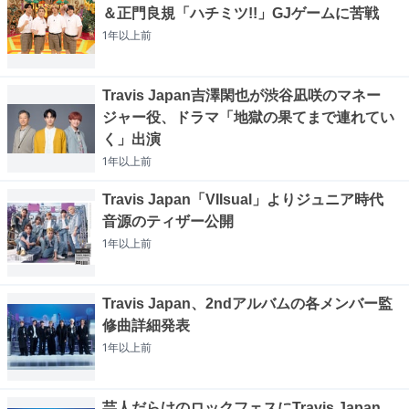
＆正門良規「ハチミツ!!」GJゲームに苦戦
1年以上
前
Travis Japan吉澤閑也が渋谷凪咲のマネー
ジャー役、ドラマ「地獄の果てまで連れてい
く」出演
1年以上
前
Travis Japan「VIIsual」よりジュニア時代
音源のティザー公開
1年以上
前
Travis Japan、2ndアルバムの各メンバー監
修曲詳細発表
1年以上
前
芸人だらけのロックフェスにTravis Japan