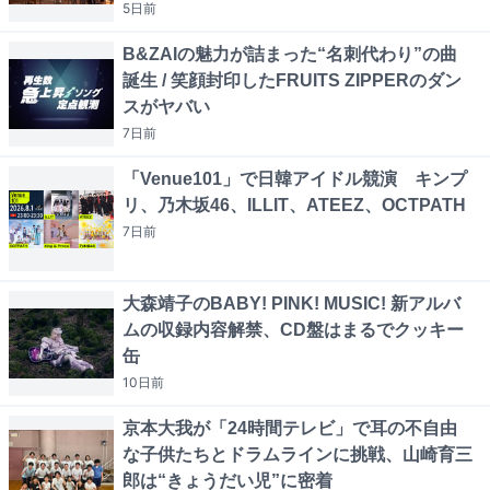
5日
前
B&ZAIの魅力が詰まった“名刺代わり”の曲
誕生 / 笑顔封印したFRUITS ZIPPERのダン
スがヤバい
7日
前
「Venue101」で日韓アイドル競演 キンプ
リ、乃木坂46、ILLIT、ATEEZ、OCTPATH
7日
前
大森靖子のBABY! PINK! MUSIC! 新アルバ
ムの収録内容解禁、CD盤はまるでクッキー
缶
10日
前
京本大我が「24時間テレビ」で耳の不自由
な子供たちとドラムラインに挑戦、山崎育三
郎は“きょうだい児”に密着