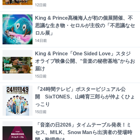
12日
前
King & Prince髙橋海人が初の個展開催、不
思議な生き物・セロルが主役の「不思議なセ
ロル展」
14日
前
King & Prince「One Sided Love」スタジ
オライブ映像公開、“音楽の秘密基地”からお
届け
15日
前
「24時間テレビ」ポスタービジュアル公
開 SixTONES、山崎育三郎らが仲よくひょ
っこり
15日
前
「音楽の日2026」タイムテーブル発表！ミ
セス、M!LK、Snow Manら出演者の登場時
間・歌唱曲は