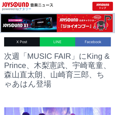
powered by
ナタリー
X Post
LINE
Facebook
次週「MUSIC FAIR」にKing &
Prince、木梨憲武、宇崎竜童、
森山直太朗、山崎育三郎、ち
ゃあはん登場