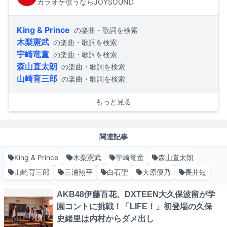
カラオケ歌うならJOYSOUND
King & Prince
の楽曲・歌詞を検索
木梨憲武
の楽曲・歌詞を検索
宇崎竜童
の楽曲・歌詞を検索
森山直太朗
の楽曲・歌詞を検索
山崎育三郎
の楽曲・歌詞を検索
もっと見る
関連記事
King & Prince
木梨憲武
宇崎竜童
森山直太朗
山崎育三郎
三浦翔平
白石聖
大原優乃
長井短
AKB48伊藤百花、DXTEEN大久保波留が学
園コントに挑戦！「LIFE！」初登場の久保
史緒里は内村からダメ出し