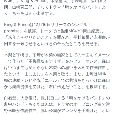
FAIR」にKing & Prince、木梨憲武、宇崎竜童、森山直太
朗、山崎育三郎、そしてドラマ「時をかけるバンド」よ
り、ちゃあはんが出演する。
King & Princeは12月16日リリースのシングル「I
promise」を披露。トークでは番組MCの仲間由紀恵に
「来年こそやりたいこと」を聞かれ、平野紫耀と永瀬廉が
回答を一致させるという息の合ったところを見せる。
木梨と宇崎は、宇崎が木梨の画家としての一面をイメージ
して作った「不機嫌なモナリザ」をパフォーマンス。森山
はいつまでも変わらない木梨への思いを込めて作詞作曲し
たという「まにまに」を木梨と歌う。また、山崎はNHK
朝の連続テレビ小説「エール」での共演をきっかけに森山
から楽曲提供を受けた「君に伝えたいこと」を披露する。
白石聖、大原優乃、長井短による「時をかけるバンド」の
劇中バンド・ちゃあはんは、ドラマのオープニング曲で津
野米咲が作詞作曲、赤い公園がアレンジを手掛けた「オレ