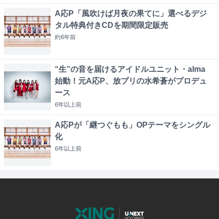
A応P「風吹けば月夜の果てに」選べるデジ
タル特典付きCDを期間限定販売
約6年
前
“生”の音を届けるアイドルユニット・alma
始動！元A応P、放プリの水希蒼がプロデュ
ース
6年以上
前
A応Pが「継つぐもも」OPテーマをシングル
化
6年以上
前