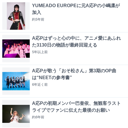
YUMEADO EUROPEに元A応Pの小嶋凛が
加入
約5年
前
A応Pはずっと心の中に、アニメ愛にあふれ
た3130日の物語が最終回迎える
5年以上
前
A応Pが歌う「おそ松さん」第3期のOP曲
は“NEETの参考書”
6年近く
前
A応Pの初期メンバー巴奎依、無観客ラスト
ライブでファンに伝えた最後のお願い
約6年
前