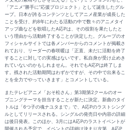
「アニメ“勝手に”応援プロジェクト」として誕生したグル
ープ。日本が誇るコンテンツとしてアニメ産業が成長した
ことを受け、約8年にわたる活動の中で数々のアニメタイ
アップ曲などを歌唱したA応Pは、その役割を果たしたと
いう理由から活動終了することが決定した。グループのオ
フィシャルサイトでは各メンバーからのコメントが掲載さ
れており、リーダーの春咲暖は「正直、未だに活動を終了
することに対しての実感はないです。私自身が受け止めき
れていないのかもしれません。それでもA応Pは終了しま
す。残された活動期間はわずかですが、その中で出来るこ
とを全力でやっていきます」とコメントしている。
またテレビアニメ「おそ松さん」第3期第2クールのオー
プニングテーマを担当することが新たに決定。新曲のタイ
トルは「6つ子の魂ナユタまで」で、A応Pのラストシング
ルとしてリリースされる。シングルの発売日や内容の詳細
は後日発表。このほか、3月にはA応Pのラストイベントが
開催される予定で、イベントの詳細は決まり次第、A応P