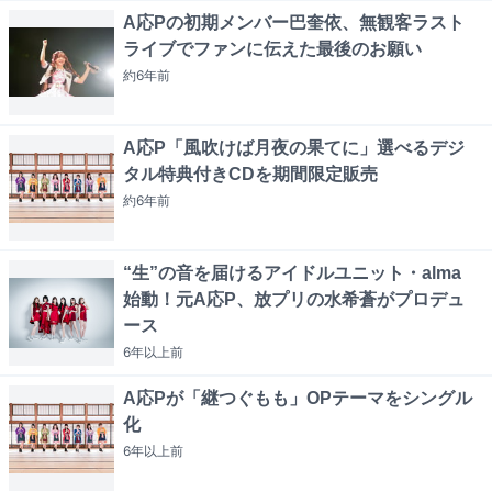
A応Pの初期メンバー巴奎依、無観客ラスト
ライブでファンに伝えた最後のお願い
約6年
前
A応P「風吹けば月夜の果てに」選べるデジ
タル特典付きCDを期間限定販売
約6年
前
“生”の音を届けるアイドルユニット・alma
始動！元A応P、放プリの水希蒼がプロデュ
ース
6年以上
前
A応Pが「継つぐもも」OPテーマをシングル
化
6年以上
前