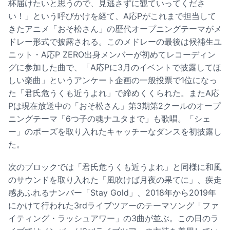
杯届けたいと思うので、見逃さずに観ていってくださ
い！」という呼びかけを経て、A応Pがこれまで担当して
きたアニメ「おそ松さん」の歴代オープニングテーマがメ
ドレー形式で披露される。このメドレーの最後は候補生ユ
ニット・A応P ZERO出身メンバーが初めてレコーディン
グに参加した曲で、「A応Pに3月のイベントで披露してほ
しい楽曲」というアンケート企画の一般投票で1位になっ
た「君氏危うくも近うよれ」で締めくくられた。またA応
Pは現在放送中の「おそ松さん」第3期第2クールのオープ
ニングテーマ「6つ子の魂ナユタまで」も歌唱。「シェ
ー」のポーズを取り入れたキャッチーなダンスを初披露し
た。
次のブロックでは「君氏危うくも近うよれ」と同様に和風
のサウンドを取り入れた「風吹けば月夜の果てに」、疾走
感あふれるナンバー「Stay Gold」、2018年から2019年
にかけて行われた3rdライブツアーのテーマソング「ファ
イティング・ラッシュアワー」の3曲が並ぶ。この日のラ