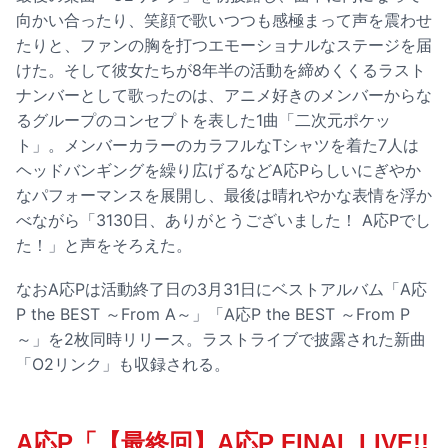
向かい合ったり、笑顔で歌いつつも感極まって声を震わせ
たりと、ファンの胸を打つエモーショナルなステージを届
けた。そして彼女たちが8年半の活動を締めくくるラスト
ナンバーとして歌ったのは、アニメ好きのメンバーからな
るグループのコンセプトを表した1曲「二次元ポケッ
ト」。メンバーカラーのカラフルなTシャツを着た7人は
ヘッドバンギングを繰り広げるなどA応Pらしいにぎやか
なパフォーマンスを展開し、最後は晴れやかな表情を浮か
べながら「3130日、ありがとうございました！ A応Pでし
た！」と声をそろえた。
なおA応Pは活動終了日の3月31日にベストアルバム「A応
P the BEST ～From A～」「A応P the BEST ～From P
～」を2枚同時リリース。ラストライブで披露された新曲
「O2リンク」も収録される。
A応P「【最終回】A応P FINAL LIVE!!