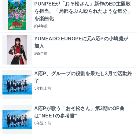
PUNPEEが「おそ松さん」新作のED主題歌
を担当、「局部をぶん殴られたような気分」
を楽曲化
約4年
前
YUMEADO EUROPEに元A応Pの小嶋凛が
加入
約5年
前
A応P、グループの役割を果たし3月で活動終
了
5年以上
前
A応Pが歌う「おそ松さん」第3期のOP曲
は“NEETの参考書”
6年近く
前