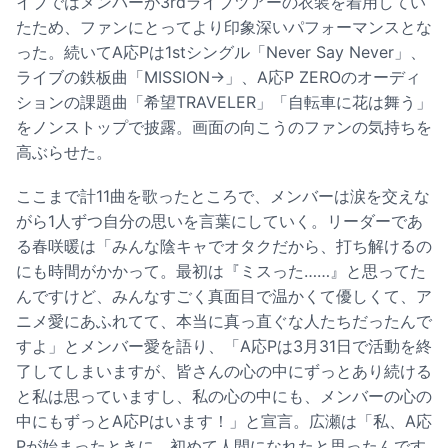
イブではメンバーが3rdライブツアーの衣装を着用してい
たため、ファンにとってより印象深いパフォーマンスとな
った。続いてA応Pは1stシングル「Never Say Never」、
ライブの鉄板曲「MISSION→」、A応P ZEROのオーディ
ションの課題曲「希望TRAVELER」「自転車に花は舞う」
をノンストップで披露。画面の向こうのファンの気持ちを
高ぶらせた。
ここまで計11曲を歌ったところで、メンバーは涙を交えな
がら1人ずつ自分の思いを言葉にしていく。リーダーであ
る春咲暖は「みんな陰キャでオタクだから、打ち解けるの
にも時間がかかって。最初は『ミスった……』と思ってた
んですけど、みんなすごく真面目で温かくて優しくて、ア
ニメ愛にあふれてて、本当に真っ直ぐな人たちだったんで
すよ」とメンバー愛を語り、「A応Pは3月31日で活動を終
了してしまいますが、皆さんの心の中にずっとあり続ける
と私は思っていますし、私の心の中にも、メンバーの心の
中にもずっとA応Pはいます！」と宣言。広瀬は「私、A応
Pが始まったときに、初めて人間になれたと思ったんです