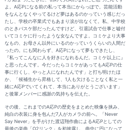
よ。A応Pになる前の私って本当にからっぽで。芸能活動
をなんとなくやってるけど夢はあるのかっていう感じだっ
たし、学校の卒業式でもあまり涙が出なくて。私、中学校
のときバスケ部だったんですけど、引退試合で仕事と嘘付
いてコミケに行ったような女なんですよ。コミケより大事
なもの、お母さん以外にいるのかっていうくらいの人間だ
ったの。にも関わらず、A応Pになって夢もできたし、
『私ってこんなに人を好きになれるんだ。コミケ以上に』
と思ったんです。今だったらコミケがあってもA応Pの仕
事に行くし、やっと人になれたんです」と打ち明けたほ
か、「候補生から昇格して、1人も欠けることなく私と一
緒にA応Pでいてくれて、本当にありがとうございます」
と後輩メンバーに感謝の気持ちを伝えた。
その後、これまでのA応Pの歴史をまとめた映像を挟み、
純白の衣装に身を包んだ7人がカメラの前へ。「Never
Say Never」を手がけた渡辺翔作曲によるA応Pとしての
最後の楽曲「O2リンク」を初披露し、曲中に円になって