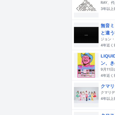
RAY、
3年以上
無音ミ
と違う
4年近く
LIQU
ン、き
9月11
4年近く
クマリ
クマリデ
4年以上