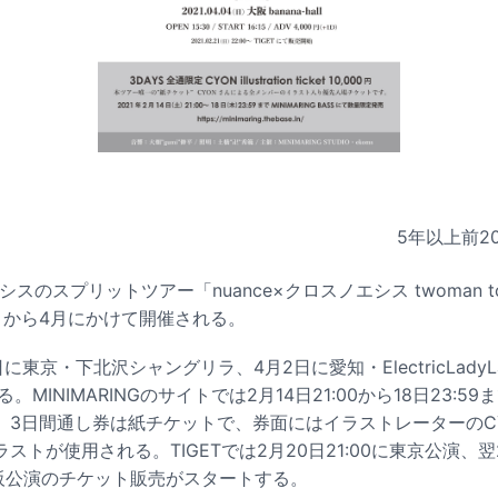
5年以上前
2
シスのスプリットツアー「nuance×クロスノエシス twoman tour
、3月から4月にかけて開催される。
に東京・下北沢シャングリラ、4月2日に愛知・ElectricLady
われる。MINIMARINGのサイトでは2月14日21:00から18日23:
3日間通し券は紙チケットで、券面にはイラストレーターのCYO
トが使用される。TIGETでは2月20日21:00に東京公演、翌2
大阪公演のチケット販売がスタートする。