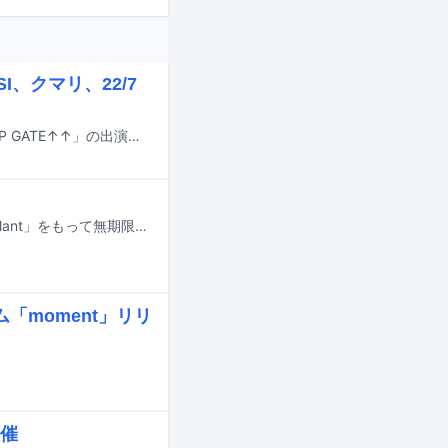
SI、クマリ、22/7
5月6、7日に東京・新宿の歌舞伎町で行われるサーキットイベント「歌舞伎町 UP GATE↑↑」の出演者第2弾が発表された。
クロスノエシスが5月20日に東京・LIQUIDROOMで開催するワンマンライブ「plant」をもって無期限で活動を休止する。
「moment」リリ
開催