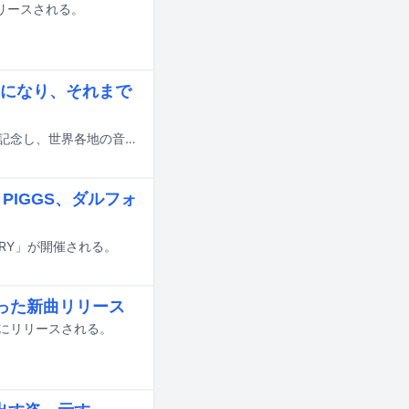
リリースされる。
代になり、それまで
ジョン・ケージが作曲した無音の曲「4'33"」が初演されて70年を迎えたことを記念し、世界各地の音のない曲を紹介していく「無音ミュージックガイド」。前編では無音であることにメッセージ性を感じさせる曲を網羅したが、後編ではCD時代、そしてネット配信の時代になって新たに生まれた無音トラックの使われた方など、さまざまな無音の曲について書いていこうと思う。
l、PIGGS、ダルフォ
TORY」が開催される。
った新曲リリース
日にリリースされる。