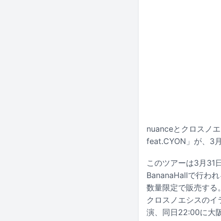
nuanceとクロスノエ
feat.CYON」が
このツアーは3月31日
BananaHallで行
数量限定で販売する。
クロスノエシスのイラス
演、同日22:00に