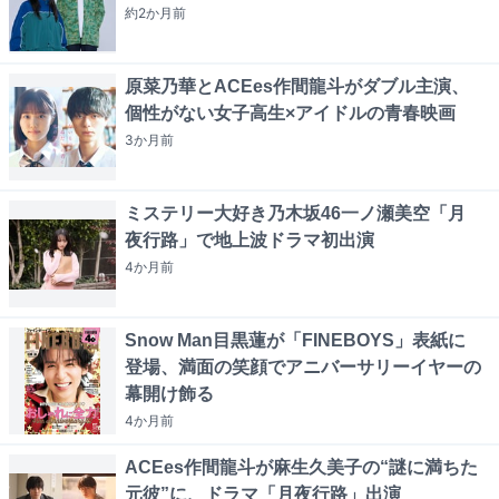
約2か月
前
原菜乃華とACEes作間龍斗がダブル主演、
個性がない女子高生×アイドルの青春映画
3か月
前
ミステリー大好き乃木坂46一ノ瀬美空「月
夜行路」で地上波ドラマ初出演
4か月
前
Snow Man目黒蓮が「FINEBOYS」表紙に
登場、満面の笑顔でアニバーサリーイヤーの
幕開け飾る
4か月
前
ACEes作間龍斗が麻生久美子の“謎に満ちた
元彼”に、ドラマ「月夜行路」出演