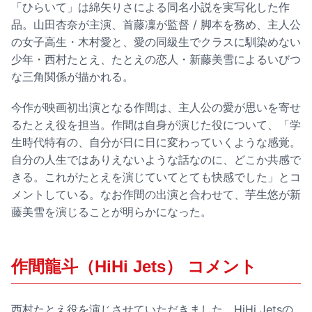
「ひらいて」は綿矢りさによる同名小説を実写化した作
品。山田杏奈が主演、首藤凜が監督 / 脚本を務め、主人公
の女子高生・木村愛と、愛の同級生でクラスに馴染めない
少年・西村たとえ、たとえの恋人・新藤美雪によるいびつ
な三角関係が描かれる。
今作が映画初出演となる作間は、主人公の愛が思いを寄せ
るたとえ役を担当。作間は自身が演じた役について、「学
生時代特有の、自分が日に日に変わっていくような感覚。
自分の人生ではありえないような話なのに、どこか共感で
きる。これがたとえを演じていてとても快感でした」とコ
メントしている。なお作間の出演と合わせて、芋生悠が新
藤美雪を演じることが明らかになった。
作間龍斗（HiHi Jets） コメント
西村たとえ役を演じさせていただきました、HiHi Jetsの