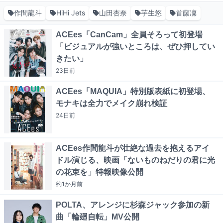
作間龍斗
HiHi Jets
山田杏奈
芋生悠
首藤凜
ACEes「CanCam」全員そろって初登場
「ビジュアルが強いところは、ぜひ押してい
きたい」
23日
前
ACEes「MAQUIA」特別版表紙に初登場、
モナキは全力でメイク崩れ検証
24日
前
ACEes作間龍斗が壮絶な過去を抱えるアイ
ドル演じる、映画「ないものねだりの君に光
の花束を」特報映像公開
約1か月
前
POLTA、アレンジに杉森ジャック参加の新
曲「輪廻自転」MV公開