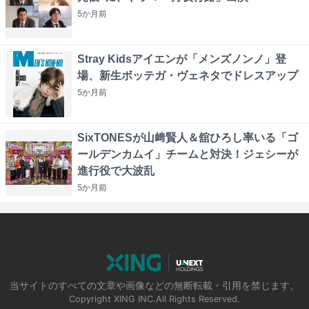
5か月
前
Stray Kidsアイエンが「メンズノンノ」登
場、新生ボッテガ・ヴェネタでドレスアップ
5か月
前
SixTONESが山﨑賢人＆舘ひろし率いる「ゴ
ールデンカムイ」チームと対決！ジェシーが
進行役で大波乱
5か月
前
当サイトのすべての文章や画像などの無断転載・引用を禁じます。
Copyright XING INC.All Rights Reserved.