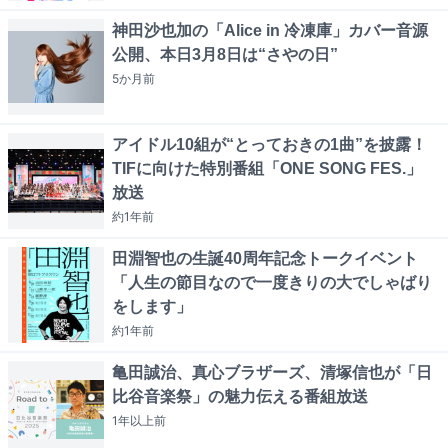
神田沙也加の「Alice in 冷凍庫」カバー音源
公開、本日3月8日は“さやの日”
5か月
前
アイドル10組が“とっておきの1曲”を披露！
TIFに向けた特別番組「ONE SONG FES.」
放送
約1年
前
田淵智也の生誕40周年記念トークイベント
「人生の節目なので一度きりの大でしゃばり
をします」
約1年
前
亀田誠治、真心ブラザーズ、清塚信也が「日
比谷音楽祭」の魅力伝える番組放送
1年以上
前