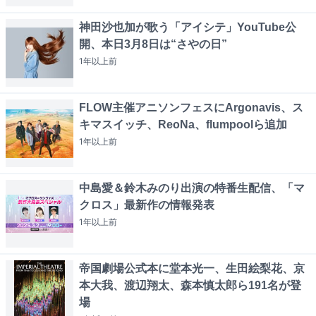
神田沙也加が歌う「アイシテ」YouTube公
開、本日3月8日は“さやの日”
1年以上
前
FLOW主催アニソンフェスにArgonavis、ス
キマスイッチ、ReoNa、flumpoolら追加
1年以上
前
中島愛＆鈴木みのり出演の特番生配信、「マ
クロス」最新作の情報発表
1年以上
前
帝国劇場公式本に堂本光一、生田絵梨花、京
本大我、渡辺翔太、森本慎太郎ら191名が登
場