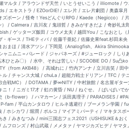
/ 綾瀬マルタ / アラウンドザ天竺 / いとうせいこう / illiomote /
unds / エキストラ / EZOorDIE! / エレ片 / エレ片劇団 / 奥
ズボーン / 怪奇！YesどんぐりRPG / Kaede（Negicco）
/ Calmera / 吉川友 / 鬼頭哲 / きみがすきだよ / 奇妙礼太郎
Rubbish / ゲッターズ飯田 / コウメ太夫 / 越田You / こなお
ザ・ギース / THEティバ / 佐藤千亜妃 / 佐藤史果feat.杉田未央
まほ / 清水アツシ / 下岡晃（Analogfish、Akira Shimook
S / シャニムニ＝パレード / ジャパネーズ / #ジューロック / し
とみ〇） / 水中、それは苦しい / SCOOBIE DO / Su凸ko D凹
ALITY（from AKB48） / 高城れに / 竹内アンナ / 立川吉笑 / 田
ル / チャンス大城 / chuLa / 超能力戦士ドリアン / TFC / 
合戦MC） / DOTAMA / 夢∞NITY / 中村旅館 / 名古屋ギター
ニ！ / ニガミ17才 / 虹の黄昏 / NU / ねぐせ。 / ぱいぱい
（b-flower） / ハマカーン / 浜田真理子 / PARADISES / #
-fam / 平山カンタロウ / ヒルネ逃避行 / ブーメラン学園 / fugac
家族 / ホシカワ / 堀潤 / ポルコ / マイアミパーティ / マキタスポ
き / みきなつみ / mini三国志フェス2021（USHISUKE＆おく
 ムフロンズ / 村山武蔵 / メメタァ / ヤマジカズヒデ / ヤ