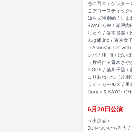
急に宮本 / ゲッターズ飯
こアコースティックviol
知らズ特別編 / しま
SWALLOW / 瀬戸
しゅう / 谷本貴義 / 
んぱ組.inc / 東京
（Acoustic set
シバ / Hi-Hi / 
（片桐仁＋青木さやか） /
PIGGS / 藤川千愛 /
まりおねっつ（片桐仁＋ちゅ
ライトガールズ / 里星来 
Dorian & KAYO
6月20日公演
＜出演者＞
DJやついいちろう / 赤も