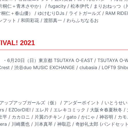
母（片桐仁＋青木さやか） / fugacity / 松本伊代 / まりおね
春山優） / ゆけむりDJs / ライトガールズ / RAM RIDER / lyr
ンフット / 和田彩花 / 渡部真一 / わらふぢなるお
IVAL! 2021
6月20日（日）東京都 TSUTAYA O-EAST / TSUTAYA O-WES
Crest / 渋谷duo MUSIC EXCHANGE / clubasia / LOFT9 Shi
 アップアップガールズ（仮） / アンダーポイント / いとうせいこ
ers / EZOorDIE! / エレ片 / エレキコミック / 大阪☆春夏秋冬 
壮平 / カカロニ / 片翼のチキン / gato / かにゃ / 神谷明 
era / 川崎鷹也 / 川本真琴 / 神取忍 / 奇妙礼太郎 (バンドセット