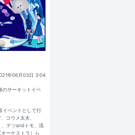
021年06月03日 3:04
催のサーキットイベ
客イベントとして行
ヂ、コウメ太夫、
Z）、テツandトモ、流
知らズオーケストラ）ら