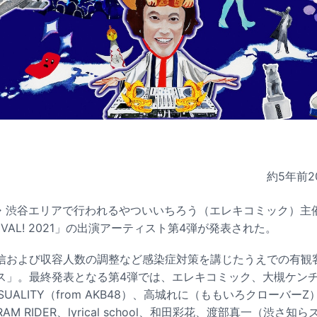
約5年前
2
東京・渋谷エリアで行われるやついいちろう（エレキコミック）主
STIVAL! 2021」の出演アーティスト第4弾が発表された。
信および収容人数の調整など感染症対策を講じたうえでの有観
ス」。最終発表となる第4弾では、エレキコミック、大槻ケン
ENSUALITY（from AKB48）、高城れに（ももいろクローバー
M RIDER、lyrical school、和田彩花、渡部真一（渋さ