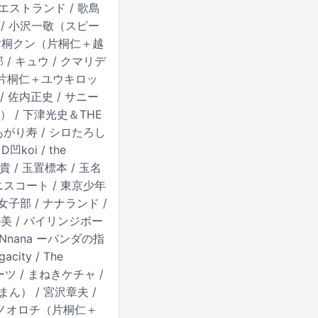
 ウエストランド / 歌島
森皐月 / 小沢一敬（スピー
 / 片桐クン（片桐仁＋越
 / キュウ / クマリデ
とし（片桐仁＋ユウキロッ
 / 佐内正史 / サニー
a） / 下津光史＆THE
りあがり寿 / シロたろし
koi / the
中貴 / 玉置標本 / 玉名
テニスコート / 東京少年
女子部 / ナナランド /
でか美 / バイリンジボー
PANnana ーパンダの指
ity / The
ーツ / まねきケチャ /
まん） / 宮沢章夫 /
マタノオロチ（片桐仁＋