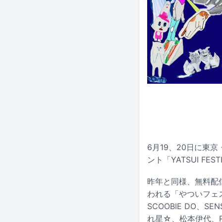
6月19、20日に
ント「YATSUI FE
昨年と同様、無料配
われる「やついフェ
SCOOBIE DO、S
れ星☆、松本伊代、RA