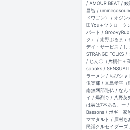
/ AMOUR BEAT 
昌智 / uminecoso
ドワゴン） / オジンオ
田You＋ツクロークン） 
パート / Groovy
ク） / 紺野ぶるま / 
デイ・サービス / しまお
STRANGE FOLK
/ じん〇（片桐仁＋高木ひ
spooks / SENSU
ラーメン / ちびシャト
倶楽部 / 堂島孝平（歌
南無阿部陀仏 / なんキ
イ / 爆烈Ｑ / 八野英史
は実は7本ある。ー / P
Bassons / ボギー
ママタルト / 眉村ちあ
民謡クルセイダーズ /