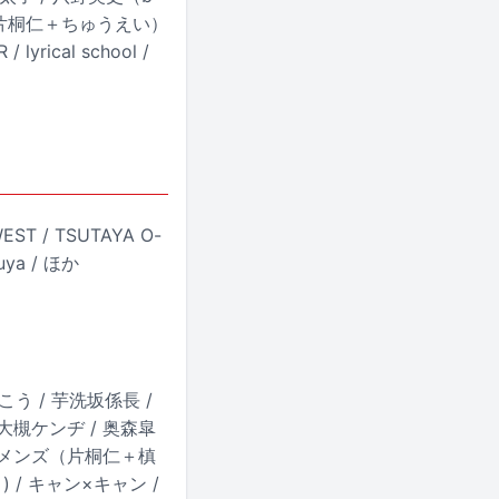
っつ（片桐仁＋ちゅうえい）
ical school /
T / TSUTAYA O-
buya / ほか
う / 芋洗坂係長 /
/ 大槻ケンヂ / 奥森皐
/ カモメンズ（片桐仁＋槙
) / キャン×キャン /