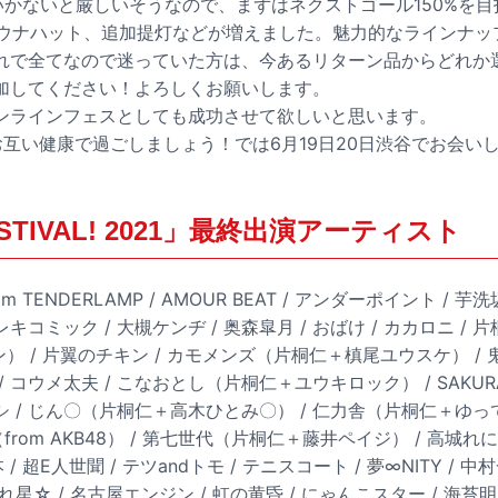
いかないと厳しいそうなので、まずはネクストゴール150%を
サウナハット、追加提灯などが増えました。魅力的なラインナッ
れで全てなので迷っていた方は、今あるリターン品からどれか
加してください！よろしくお願いします。
ンラインフェスとしても成功させて欲しいと思います。
お互い健康で過ごしましょう！では6月19日20日渋谷でお会い
FESTIVAL! 2021」最終出演アーティスト
rom TENDERLAMP / AMOUR BEAT / アンダーポイント / 芋
レキコミック / 大槻ケンヂ / 奥森皐月 / おばけ / カカロニ /
） / 片翼のチキン / カモメンズ（片桐仁＋槙尾ユウスケ） / 鬼
点 / コウメ太夫 / こなおとし（片桐仁＋ユウキロック） / SAKURA
シ / じん〇（片桐仁＋高木ひとみ〇） / 仁力舎（片桐仁＋ゆってぃ）
TY（from AKB48） / 第七世代（片桐仁＋藤井ペイジ） / 高城れに
/ 超E人世聞 / テツandトモ / テニスコート / 夢∞NITY / 中村一
 流れ星☆ / 名古屋エンジン / 虹の黄昏 / にゃんこスター / 海苔