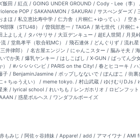
田 / 紅点 / GOING UNDER GROUND / Cody・Lee（李） 
ence POP / SAKANAMON / SAKURAI / サスぺンダーズ 
おまほ / 私立恵比寿中学 / 仁力舎（片桐仁＋ゆってぃ） / 空き
内PR部隊（STU48） / 曽我部恵一 / TAIGA / 第七世代（片桐
田上よしえ / タバサリサ / 大豆デンキュー / 超E人世聞 / 月見峠 
女子流 / 堂島孝平（歌合戦MC） / 飛石連休 / どんぐりず / 流れ星
 with 三井律郎） / 名古屋エンジン / にゃんこスター / 脳みそ夫 /
ぱいぱいでか美 / 爆乳ヤンキー / はしこばし / X-GUN / ばってん少
 #ババババンビ / PARIS on the City! / 春とヒコーキ /
 藤子 / BenjaminJasmine / ポップしなないで / ぽんぽこ / 街
うえい） / meme tokyo. / 村山武蔵 / ゆけむりDJs / 
/ lyrical school / れいちも / レンガホリオ / ロビンフット
- CHAAAN / 惑星ボルヘス / ワンダフルボーイズ
みじ / 阿佐ヶ谷姉妹 / Appare! / add / アマイワナ / AMI f