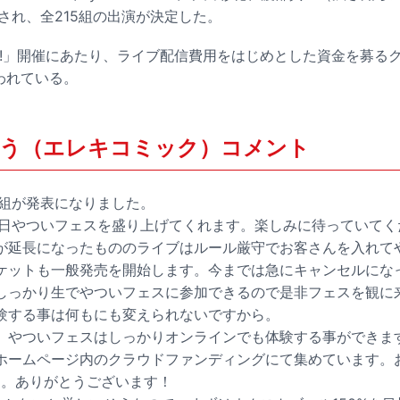
され、全215組の出演が決定した。
STIVAL!」開催にあたり、ライブ配信費用をはじめとした資金を募
われている。
う（エレキコミック）コメント
0組が発表になりました。
.20日やついフェスを盛り上げてくれます。楽しみに待っていて
が延長になったもののライブはルール厳守でお客さんを入れて
ケットも一般発売を開始します。今までは急にキャンセルにな
しっかり生でやついフェスに参加できるので是非フェスを観に
験する事は何もにも変えられないですから。
。やついフェスはしっかりオンラインでも体験する事ができま
ホームページ内のクラウドファンディングにて集めています。
た。ありがとうございます！