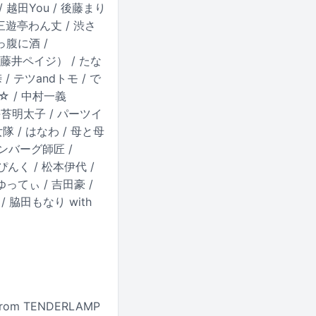
/ 越田You / 後藤まり
/ 三遊亭わん丈 / 渋さ
っ腹に酒 /
仁＋藤井ペイジ） / たな
/ テツandトモ / で
☆ / 中村一義
 海苔明太子 / パーツイ
女隊 / はなわ / 母と母
 ハンバーグ師匠 /
裏ぴんく / 松本伊代 /
ゆってぃ / 吉田豪 /
 / 脇田もなり with
rom TENDERLAMP