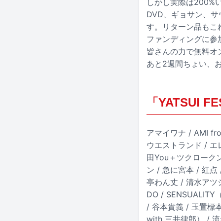
しかし実際は200%
DVD、ギョサン、
す。リターン品もこ
ファンディングに参
皆さんの力で無料オ
あと2週間ちょい、
「YATSUI 
アマイワナ / AMI f
ウエストランド / エ
田You＋ツクロークン
ン / 急に宮本 / 紅
亭わん丈 / 清水アツ
DO / SENSUALI
/ 谷本貴義 / 玉置標本 
with 三井律郎） /