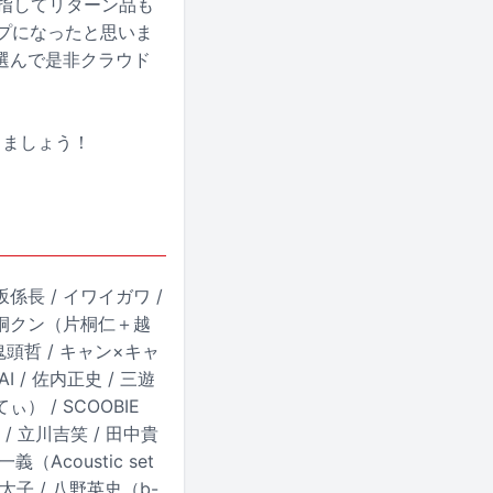
目指してリターン品も
プになったと思いま
選んで是非クラウド
しましょう！
洗坂係長 / イワイガワ /
 片桐クン（片桐仁＋越
頭哲 / キャン×キャ
I / 佐内正史 / 三遊
 / SCOOBIE
 / 立川吉笑 / 田中貴
義（Acoustic set
明太子 / 八野英史（b-