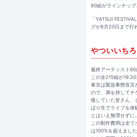
60組がラインナップ
「YATSUI FE
グが6月20日まで行
やついいちろ
最終アーティスト6
この全215組が19
東京は緊急事態宣言
ので、満を持してチ
慢していた皆さん、
ぱり生でライブを体
とはいえ無理せずに
この制作費用は全て
は100%を超えまし