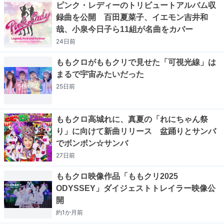
ピンク・レディーのトリビュートアルバム収
録曲を公開 百田夏菜子、イエモン吉井和
哉、小泉今日子ら11組が名曲をカバー
24日
前
ももクロがももクリで見せた「可視光線」は
まるで宇宙みたいだった
25日
前
ももクロ高城れに、真夏の「れにちゃん祭
り」に向けて新曲リリース 盆踊りとサンバ
でボンボン☆サンバ
27日
前
ももクロ映像作品「ももクリ2025
ODYSSEY」ダイジェストトレイラー映像公
開
約1か月
前