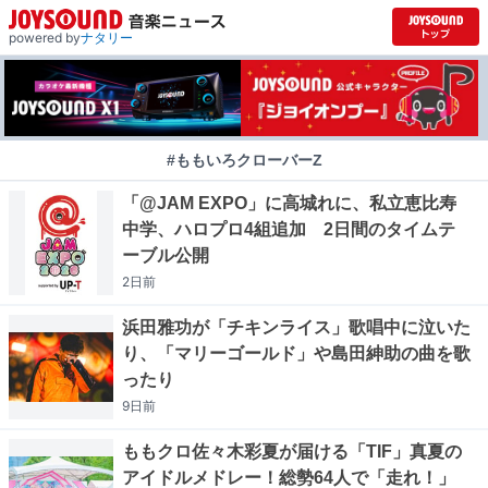
powered by
ナタリー
#ももいろクローバーZ
「@JAM EXPO」に高城れに、私立恵比寿
中学、ハロプロ4組追加 2日間のタイムテ
ーブル公開
2日
前
浜田雅功が「チキンライス」歌唱中に泣いた
り、「マリーゴールド」や島田紳助の曲を歌
ったり
9日
前
ももクロ佐々木彩夏が届ける「TIF」真夏の
アイドルメドレー！総勢64人で「走れ！」