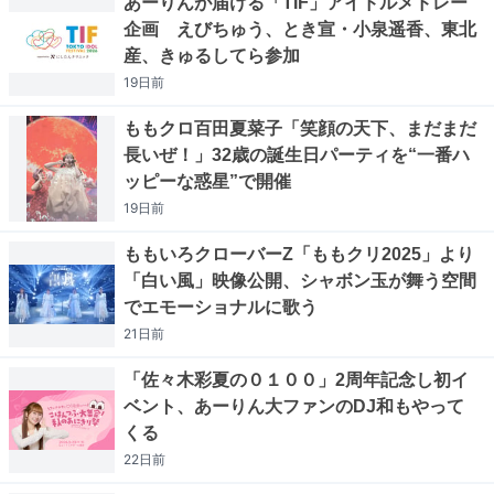
あーりんが届ける「TIF」アイドルメドレー
企画 えびちゅう、とき宣・小泉遥香、東北
産、きゅるしてら参加
19日
前
ももクロ百田夏菜子「笑顔の天下、まだまだ
長いぜ！」32歳の誕生日パーティを“一番ハ
ッピーな惑星”で開催
19日
前
ももいろクローバーZ「ももクリ2025」より
「白い風」映像公開、シャボン玉が舞う空間
でエモーショナルに歌う
21日
前
「佐々木彩夏の０１００」2周年記念し初イ
ベント、あーりん大ファンのDJ和もやって
くる
22日
前