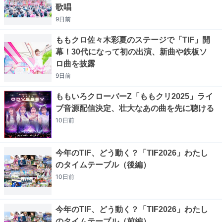
歌唱
9日
前
ももクロ佐々木彩夏のステージで「TIF」開
幕！30代になって初の出演、新曲や鉄板ソ
ロ曲を披露
9日
前
ももいろクローバーZ「ももクリ2025」ライ
ブ音源配信決定、壮大なあの曲を先に聴ける
10日
前
今年のTIF、どう動く？「TIF2026」わたし
のタイムテーブル（後編）
10日
前
今年のTIF、どう動く？「TIF2026」わたし
のタイムテーブル（前編）