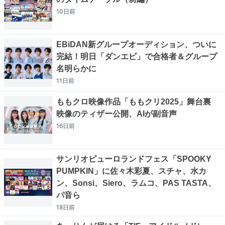
10日
前
EBiDAN新グループオーディション、ついに
完結！明日「ダンエビ」で合格者＆グループ
名明らかに
11日
前
ももクロ映像作品「ももクリ2025」舞台裏
映像のティザー公開、AIが副音声
16日
前
サンリオピューロランドフェス「SPOOKY
PUMPKIN」に佐々木彩夏、スチャ、水カ
ン、Sonsi、Siero、ラムコ、PAS TASTA、
パ音ら
18日
前