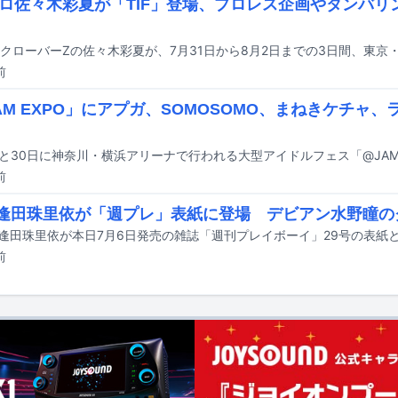
ロ佐々木彩夏が「TIF」登場、プロレス企画やタンバリ
前
AM EXPO」にアプガ、SOMOSOMO、まねきケチャ、
前
Y逢田珠里依が「週プレ」表紙に登場 デビアン水野瞳の
前