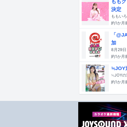
ももク
決定
約1か月
「@J
加
約1か月
≒JO
約1か月