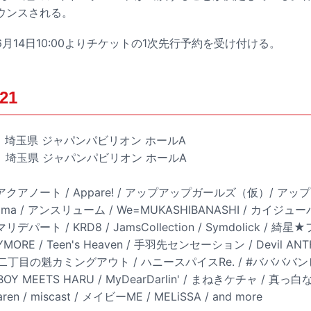
ウンスされる。
月14日10:00よりチケットの1次先行予約を受け付ける。
21
土）埼玉県 ジャパンパビリオン ホールA
日）埼玉県 ジャパンパビリオン ホールA
アクアノート / Appare! / アップアップガールズ（仮）/ ア
alma / アンスリューム / We=MUKASHIBANASHI / カイジ
パート / KRD8 / JamsCollection / Symdolick / 綺
MORE / Teen's Heaven / 手羽先センセーション / Devil ANTHE
/ 二丁目の魁カミングアウト / ハニースパイスRe. / #ババババンビ /
 / BOY MEETS HARU / MyDearDarlin' / まねきケチャ / 真
ren / miscast / メイビーME / MELiSSA / and more