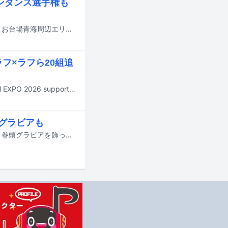
ンダンス選手権も
ももいろクローバーZの佐々木彩夏が、7月31日から8月2日までの3日間、東京・お台場青海周辺エリアにて行われるアイドルフェス「TOKYO IDOL FESTIVAL 2026 supported by にしたんクリニック」に出演する。
ラフ×ラフら20組追
8月29日と30日に神奈川・横浜アリーナで行われる大型アイドルフェス「@JAM EXPO 2026 supported by UP-T」の出演アーティスト第5弾が発表された。
グラビアも
≒JOYの逢田珠里依が本日7月6日発売の雑誌「週刊プレイボーイ」29号の表紙と巻頭グラビアを飾っている。