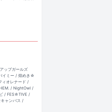
ップアップガールズ
ューバイミー / 煌めき☆
星★フィオレナード /
M. / NightOwl /
 FES☆TIVE /
っ白なキャンバス /