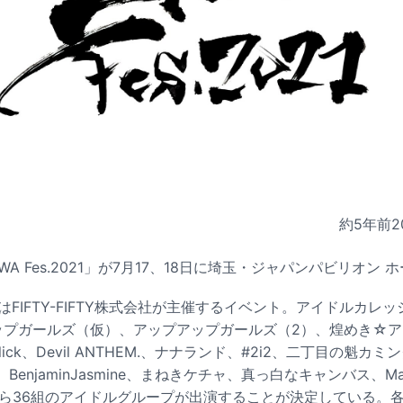
約5年前
2
A Fes.2021」が7月17、18日に埼玉・ジャパンパビリオン
021」はFIFTY-FIFTY株式会社が主催するイベント。アイドルカ
プアップガールズ（仮）、アップアップガールズ（2）、煌めき☆
lick、Devil ANTHEM.、ナナランド、#2i2、二丁目の魁カ
、BenjaminJasmine、まねきケチャ、真っ白なキャンバス、Malc
LiSSAら36組のアイドルグループが出演することが決定している