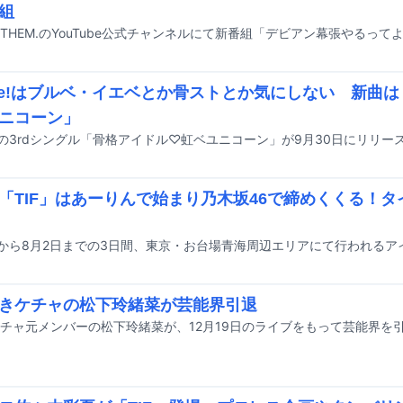
組
are!はブルベ・イエベとか骨ストとか気にしない 新曲
ニコーン」
re!の3rdシングル「骨格アイドル♡虹ベユニコーン」が9月30日にリリー
「TIF」はあーりんで始まり乃木坂46で締めくくる！
きケチャの松下玲緒菜が芸能界引退
チャ元メンバーの松下玲緒菜が、12月19日のライブをもって芸能界を