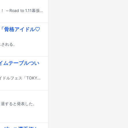
Devil ANTHEM.のYouTube公式チャンネルにて新番組「デビアン幕張やるってよ！ ～Road to 1.11幕張～」が始動した。
は「骨格アイドル♡
スされる。
タイムテーブルつい
7月31日から8月2日までの3日間、東京・お台場青海周辺エリアにて行われるアイドルフェス「TOKYO IDOL FESTIVAL 2026 supported by にしたんクリニック」のタイムテーブルが発表された。
引退すると発表した。