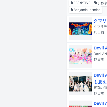
FES☆TIVE
まね
BenjaminJasmine
クマリ
クマリデ
15日
前
Dev
Devil
17日
前
Dev
も夏を
17日
前
Dev