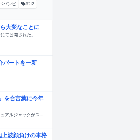
ババンビ
#2i2
ら大変なことに
eにて公開された。
紹介パートを一新
び夏」を合言葉に今年
東京の新橋と豊洲を結ぶ新交通ゆりかもめにて、Devil ANTHEM.による広告ビジュアルジャックがスタートした。
動、地上波顔負けの本格