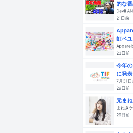
的な番
21日
前
App
虹ベユ
Appa
23日
前
今年の
に発表
29日
前
元まね
まねきケ
29日
前