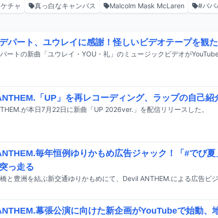
きケチャ
真っ白なキャンバス
Malcolm Mask McLaren
#ババ
デパート、ユウレイに感謝！怪しいビデオテープを観た
パートの新曲「ユウレイ・YOU・礼」のミュージックビデオがYouTub
il ANTHEM.「UP」を再レコーディング、ラップの自己
 ANTHEM.が本日7月22日に新曲「UP 2026ver.」を配信リリースした。
il ANTHEM.毎年恒例ゆりかもめ広告ジャック！「#で
突っ走る
il ANTHEM.幕張公演に向けた新企画がYouTubeで始