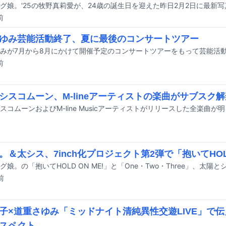
前
ゆみ芸能活動終了、夏に最後のコンサートツアー
前
シスコムーン、M-lineアーティストの楽曲がサブスク解
。＆太シス、7inch化プロジェクト第2弾で「抱いてHOLD
前
子×道重さゆみ「ミッドナイト清純異性交遊LIVE」で
スペクト