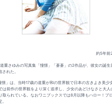
約5年前
た道重さゆみの写真集「憧憬」「蒼蒼」の2作品が、彼女の誕生日
信された。
「憧憬」は、当時17歳の道重が和の世界観で日本の古きよき美少
」では前作の世界観をより深く追求し、少女のあどけなさと大人
切り取られている。なおワニブックスでは8月以降もハロー！プ
定。