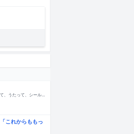
道重さゆみのトーク＆ライブイベント「SAYUMINGLANDOLL～よし！しゃべって、うたって、シール貼るぞ♡～」が5月23日から25日にかけて東京・COTTON CLUBにて開催される。
い「これからももっ