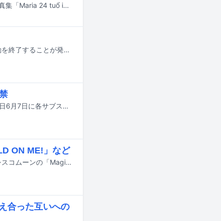
モーニング娘。'25の牧野真莉愛が、24歳の誕生日を迎えた昨日2月2日に最新写真集「Maria 24 tuổ i」（マリア ハイ ムォイ ボン トゥオイ）をリリース。これを記念した会見を、本日2月3日に東京・HMV&BOOKS SHIBUYAで開催した。
道重さゆみが7月から8月にかけて開催予定のコンサートツアーをもって芸能活動を終了することが発表された。
禁
太陽とシスコムーンおよびM-line Musicアーティストがリリースした全楽曲が明日6月7日に各サブスクリプションサービスにて配信される。
 ON ME!」など
モーニング娘。の「抱いてHOLD ON ME!」と「One・Two・Three」、太陽とシスコムーンの「Magic of Love」の7inchアナログ盤が7月24日にリリースされる。
伝え合った互いへの