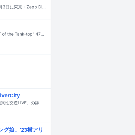
大森靖子と道重さゆみのツーマンライブ「ミッドナイト清純異性交遊LIVE」が2月3日に東京・Zepp DiverCity（TOKYO）で開催された。
ヤバイTシャツ屋さんが2月10日に行う全国ツアー「ヤバイTシャツ屋さん "BEST of the Tank-top" 47都道府県TOUR 2023-2024」北海道・Zepp Sapporo公演に道重さゆみがゲスト出演する。
rCity
2月3日に開催される大森靖子と道重さゆみのツーマンライブ「ミッドナイト清純異性交遊LIVE」の詳細が発表された。
グ娘。'23横アリ