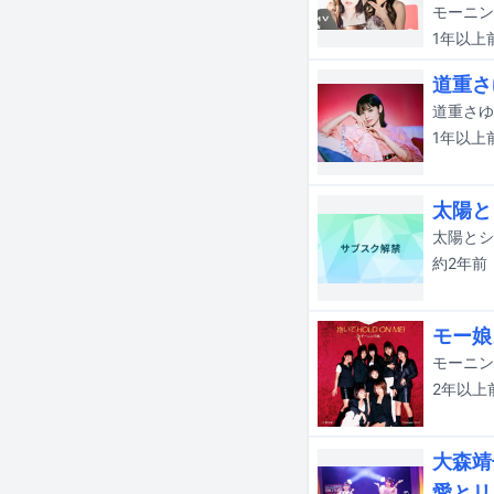
1年以上
道重さ
1年以上
太陽と
約2年
前
モー娘
2年以上
大森靖
愛とリ