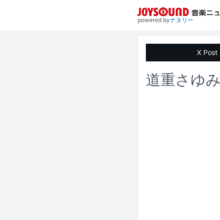
powered by
ナタリー
X Post
道重さゆみ