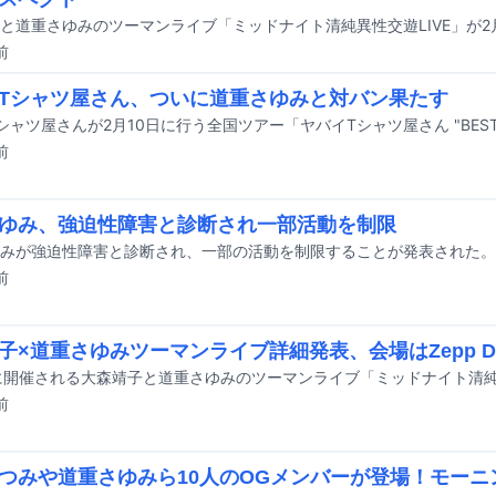
前
Tシャツ屋さん、ついに道重さゆみと対バン果たす
前
ゆみ、強迫性障害と診断され一部活動を制限
みが強迫性障害と診断され、一部の活動を制限することが発表された。
前
子×道重さゆみツーマンライブ詳細発表、会場はZepp Dive
前
つみや道重さゆみら10人のOGメンバーが登場！モーニン