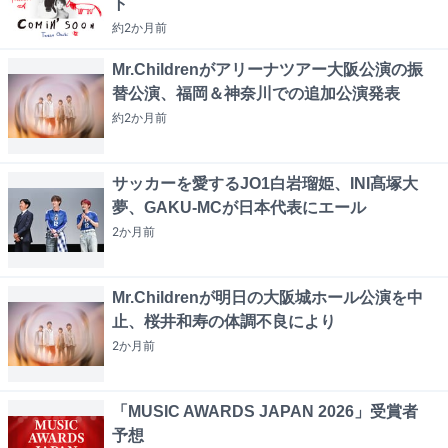
ト
約2か月
前
Mr.Childrenがアリーナツアー大阪公演の振
替公演、福岡＆神奈川での追加公演発表
約2か月
前
サッカーを愛するJO1白岩瑠姫、INI髙塚大
夢、GAKU-MCが日本代表にエール
2か月
前
Mr.Childrenが明日の大阪城ホール公演を中
止、桜井和寿の体調不良により
2か月
前
「MUSIC AWARDS JAPAN 2026」受賞者
予想