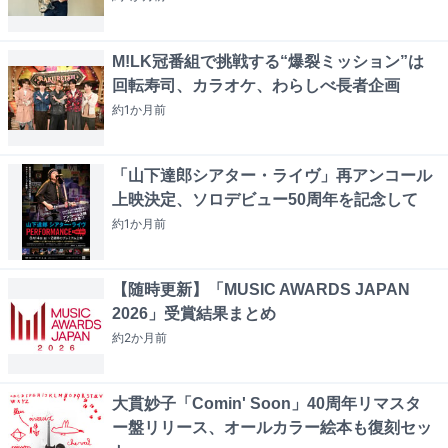
M!LK冠番組で挑戦する“爆裂ミッション”は
回転寿司、カラオケ、わらしべ長者企画
約1か月
前
「山下達郎シアター・ライヴ」再アンコール
上映決定、ソロデビュー50周年を記念して
約1か月
前
【随時更新】「MUSIC AWARDS JAPAN
2026」受賞結果まとめ
約2か月
前
大貫妙子「Comin' Soon」40周年リマスタ
ー盤リリース、オールカラー絵本も復刻セッ