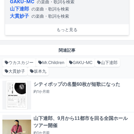
GAKU-MC
の楽曲・歌詞を検索
山下達郎
の楽曲・歌詞を検索
大貫妙子
の楽曲・歌詞を検索
もっと見る
関連記事
ウカスカジー
Mr.Children
GAKU-MC
山下達郎
大貫妙子
坂本九
シティポップの名盤60枚が短歌になった
約1か月
前
山下達郎、9月から11都市を回る全国ホール
ツアー開催
約1か月
前