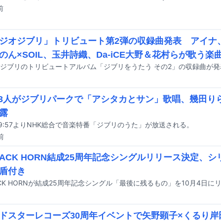
前
ジオジブリ」トリビュート第2弾の収録曲発表 アイナ、
のん×SOIL、玉井詩織、Da-iCE大野＆花村らが歌う楽
ジブリのトリビュートアルバム「ジブリをうたう その2」の収録曲が発
の3人がジブリパークで「アシタカとサン」歌唱、幾田り
露
19:57よりNHK総合で音楽特番「ジブリのうた」が放送される。
前
 BACK HORN結成25周年記念シングルリリース決定、
盾付き
BACK HORNが結成25周年記念シングル「最後に残るもの」を10月4日
ドスターレコーズ30周年イベントで矢野顕子×くるり岸田、