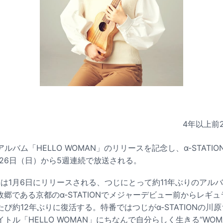
4年以上前
バム「HELLO WOMAN」のリリースを記念し、α-STATIO
12月26日（日）から5週連続で放送される。
N」は1月6日にリリースされる、つじにとって約11年ぶりのアルバム。
が故郷である京都のα-STATIONでメジャーデビュー前からレギ
び約12年ぶりに復活する。特番ではつじがα-STATIONの川
トル「HELLO WOMAN」にちなんで自分らしく生きる“WOM