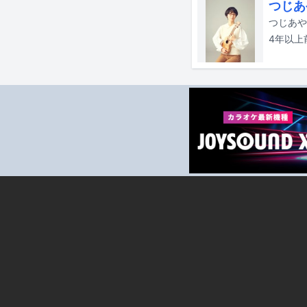
つじあ
つじあや
4年以上