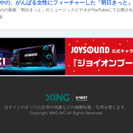
やの、がんばる女性にフィーチャーした「明日きっと」
のの新曲「明日きっと」のミュージックビデオがYouTubeにて公開さ
前
当サイトのすべての文章や画像などの無断転載・引用を禁じます。
Copyright XING INC.All Rights Reserved.