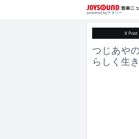
powered by
ナタリー
X Post
つじあやの
らしく生き