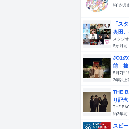
約1か月
「スタ
奥田、
スタジオ
8か月
前
JO1
前」披
5月7日
2年以上
THE
り記念
THE 
約3年
前
スピー