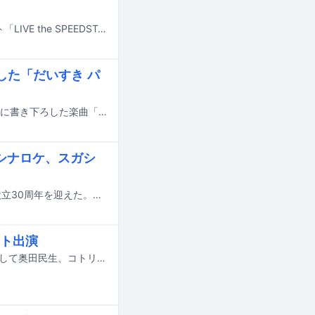
3月18日に千葉・幕張メッセ国際展示場9～11ホールで開催されるライブイベント「LIVE the SPEEDSTAR」のアーティストコラボが発表された。
した「だいすき パ
つじあやのとむぎ（猫）がテレビ東京系の幼児教育番組「しまじろうのわお！」に書き下ろした楽曲「だいすき パンダ」が本日1月4日に配信リリースされた。
、シナロケ、スガシ
ビクターエンタテインメント内のレーベル・スピードスターレコーズが10月に設立30周年を迎えた。これを記念し、所属アーティストが一堂に会するライブイベント「LIVE the SPEEDSTAR」が、3月18日に千葉・幕張メッセ国際展示場9～11ホールで開催される。
ト出演
つじあやのが初の東京・Billboard Live TOKYO公演を4月16日に開催。ゲストとして奥田民生、コトリンゴが出演する。