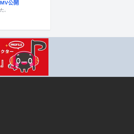
MV公開
れた。