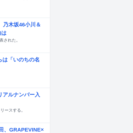
乃木坂46小川＆
曲は
表された。
らは「いのちの名
シリアルナンバー入
にリリースする。
GRAPEVINE×