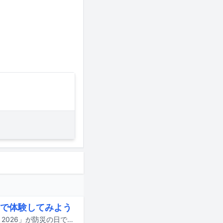
で体験してみよう
音楽と避難体験を掛け合わせた体験型イベント「Veats Shibuya 避難体験ライブ 2026」が防災の日である9月1日に東京・Veats Shibuyaで開催される。