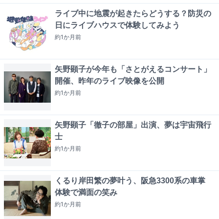
ライブ中に地震が起きたらどうする？防災の
日にライブハウスで体験してみよう
約1か月
前
矢野顕子が今年も「さとがえるコンサート」
開催、昨年のライブ映像を公開
約1か月
前
矢野顕子「徹子の部屋」出演、夢は宇宙飛行
士
約1か月
前
くるり岸田繁の夢叶う、阪急3300系の車掌
体験で満面の笑み
約1か月
前