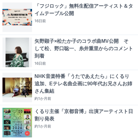
「フジロック」無料生配信アーティスト＆タ
イムテーブル公開
16日
前
矢野顕子×松たか子のコラボ曲MV公開 そ
して松、野口聡一、糸井重里からのコメント
到着
16日
前
NHK音楽特番「うたであえたら」にくるり
追加、Eテレ名曲企画に90年代お兄さんお姉
さん集結
約1か月
前
くるり主催「京都音博」出演アーティスト日
割り発表
約1か月
前