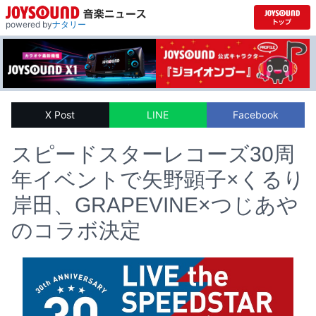
powered by
ナタリー
X Post
LINE
Facebook
スピードスターレコーズ30周
年イベントで矢野顕子×くるり
岸田、GRAPEVINE×つじあや
のコラボ決定