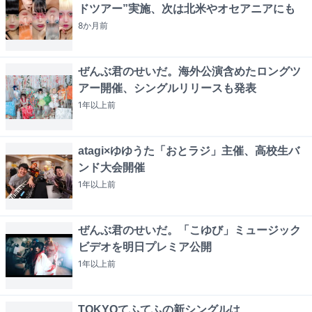
ドツアー”実施、次は北米やオセアニアにも
8か月
前
ぜんぶ君のせいだ。海外公演含めたロングツ
アー開催、シングルリリースも発表
1年以上
前
atagi×ゆゆうた「おとラジ」主催、高校生バ
ンド大会開催
1年以上
前
ぜんぶ君のせいだ。「こゆび」ミュージック
ビデオを明日プレミア公開
1年以上
前
TOKYOてふてふの新シングルは