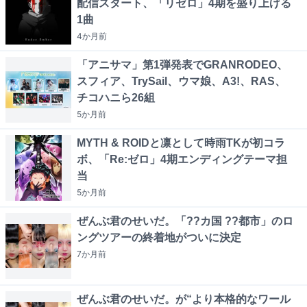
配信スタート、「リゼロ」4期を盛り上げる
1曲
4か月
前
「アニサマ」第1弾発表でGRANRODEO、
スフィア、TrySail、ウマ娘、A3!、RAS、
チコハニら26組
5か月
前
MYTH & ROIDと凛として時雨TKが初コラ
ボ、「Re:ゼロ」4期エンディングテーマ担
当
5か月
前
ぜんぶ君のせいだ。「??カ国 ??都市」のロ
ングツアーの終着地がついに決定
7か月
前
ぜんぶ君のせいだ。が“より本格的なワール