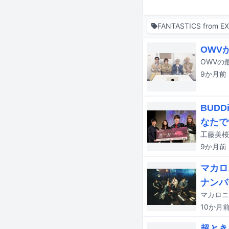
FANTASTICS from EX
OWV
9か月
前
BUD
なたで
9か月
前
マカロ
ナンバ
10か月
超とき