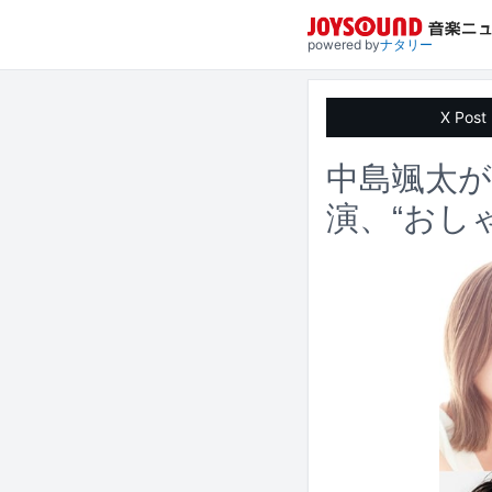
powered by
ナタリー
X Post
中島颯太
演、“おし