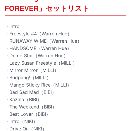
FOREVER」セットリスト
・Intro
・Freestyle #4（Warren Hue）
・RUNAWAY W ME（Warren Hue）
・HANDSOME（Warren Hue）
・Demo Star（Warren Hue）
・Lazy Susan Freestyle（MILLI）
・Mirror Mirror（MILLI）
・Sudpang!（MILLI）
・Mango Sticky Rice（MILLI）
・Bad Sad Mad（BIBI）
・Kazino（BIBI）
・The Weekend（BIBI）
・Best Lover（BIBI）
・Intro（NIKI）
・Drive On（NIKI）