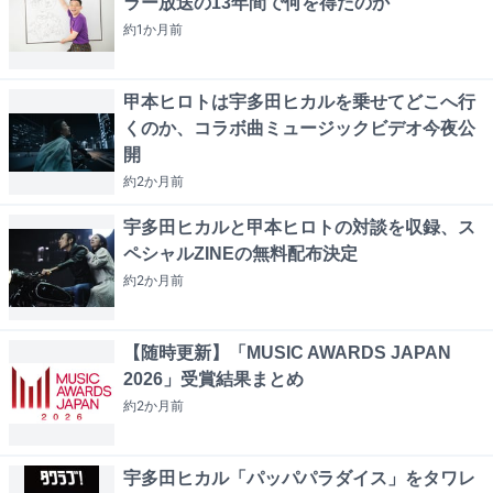
ラー放送の13年間で何を得たのか
約1か月
前
甲本ヒロトは宇多田ヒカルを乗せてどこへ行
くのか、コラボ曲ミュージックビデオ今夜公
開
約2か月
前
宇多田ヒカルと甲本ヒロトの対談を収録、ス
ペシャルZINEの無料配布決定
約2か月
前
【随時更新】「MUSIC AWARDS JAPAN
2026」受賞結果まとめ
約2か月
前
宇多田ヒカル「パッパパラダイス」をタワレ