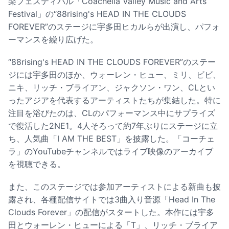
楽フェスティバル「Coachella Valley Music and Arts
Festival」の“88rising's HEAD IN THE CLOUDS
FOREVER”のステージに宇多田ヒカルらが出演し、パフォ
ーマンスを繰り広げた。
“88rising's HEAD IN THE CLOUDS FOREVER”のステー
ジには宇多田のほか、ウォーレン・ヒュー、ミリ、ビビ、
ニキ、リッチ・ブライアン、ジャクソン・ワン、CLとい
ったアジアを代表するアーティストたちが集結した。特に
注目を浴びたのは、CLのパフォーマンス中にサプライズ
で復活した2NE1。4人そろって約7年ぶりにステージに立
ち、人気曲「I AM THE BEST」を披露した。「コーチェ
ラ」のYouTubeチャンネルではライブ映像のアーカイブ
を視聴できる。
また、このステージでは参加アーティストによる新曲も披
露され、各種配信サイトでは3曲入り音源「Head In The
Clouds Forever」の配信がスタートした。本作には宇多
田とウォーレン・ヒューによる「T」、リッチ・ブライア