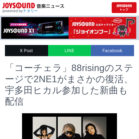
powered by
ナタリー
X Post
LINE
Facebook
「コーチェラ」88risingのステ
ージで2NE1がまさかの復活、
宇多田ヒカル参加した新曲も
配信