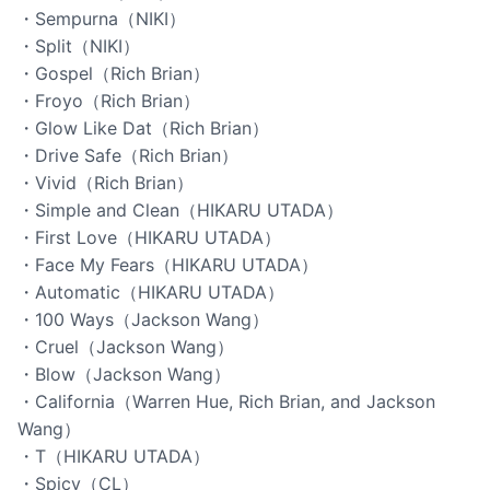
・Sempurna（NIKI）
・Split（NIKI）
・Gospel（Rich Brian）
・Froyo（Rich Brian）
・Glow Like Dat（Rich Brian）
・Drive Safe（Rich Brian）
・Vivid（Rich Brian）
・Simple and Clean（HIKARU UTADA）
・First Love（HIKARU UTADA）
・Face My Fears（HIKARU UTADA）
・Automatic（HIKARU UTADA）
・100 Ways（Jackson Wang）
・Cruel（Jackson Wang）
・Blow（Jackson Wang）
・California（Warren Hue, Rich Brian, and Jackson
Wang）
・T（HIKARU UTADA）
・Spicy（CL）