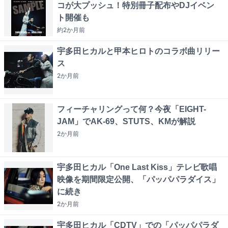
コが大プッシュ！特別冊子配布やDJイベン
ト開催も
約2か月
前
宇多田ヒカルと甲本ヒロトのコラボ曲リリー
ス
2か月
前
フィーチャリングって何？今夜「EIGHT-
JAM」でAK-69、STUTS、KMが解説
2か月
前
宇多田ヒカル「One Last Kiss」テレビ歌唱
映像を期間限定公開、「パッパパラダイス」
に続き
2か月
前
宇多田ヒカル「CDTV」での「パッパパラダ