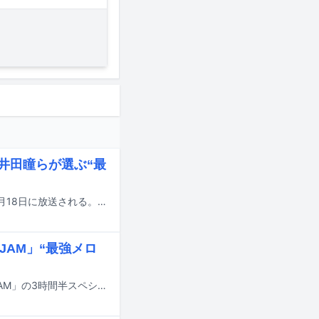
、矢井田瞳らが選ぶ“最
テレビ朝日系の音楽番組「EIGHT-JAM」のゴールデン3時間スペシャルが明日3月18日に放送される。本特番の企画参加者の一部が発表された。
JAM」“最強メロ
明日9月10日、SUPER EIGHTがMCを務めるテレビ朝日系の音楽番組「EIGHT-JAM」の3時間半スペシャルが放送される。今回のテーマは「昭和・平成・令和50年分総決算!! 音楽のプロが選んだ“最強メロディー”BEST100」。アーティストや音楽プロデューサーなど、93人の音楽のプロを対象に「最強メロディー」を尋ねるアンケートを実施し、「2000年より前」「2000年以降」の2ブロックに分け、それぞれのランキング上位50曲を発表する。放送に先駆け、選者の一部が公開された。