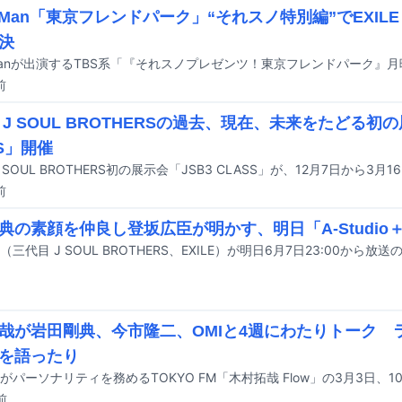
w Man「東京フレンドパーク」“それスノ特別編”でEXILE
決
前
 J SOUL BROTHERSの過去、現在、未来をたどる初の
SS」開催
前
典の素顔を仲良し登坂広臣が明かす、明日「A-Studio
哉が岩田剛典、今市隆二、OMIと4週にわたりトーク 
を語ったり
前