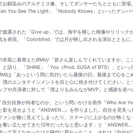
でお馴染みのアルテミス像、そしてダンサーたちとともに登場
n You See The Light」「Nobody Knows」といった
披露された「Give up」では、海中を模した映像やリリック
を表現。「Colorblind」では月が映し出される演出ととも
衣装に着替えたØMIが「皆さん楽しんでくれていますか。ここ
語り、「SHINE」「You（Prod. SUGA of BTS）」と
ØMIは「あっという間に気付いたら最後の日。最後まで心をこ
、僕のエンタテインメントを目と心に焼き付けてください」と
ッフや共演者に対して「僕よりもみんながMVP」と感謝を述べ
「自分自身が何者なのか、という問いかけを前作『Who Are Y
と影を見せようと『ANSWER…』を作りました。自分を見失っ
ファンが敵に見えてしまったり、ステージに上がるのが怖くな
奮い立たせてきた12年だったなと思います」と「ANSWER
持って言えなかったけど確信に変わったこと。それは『自分が