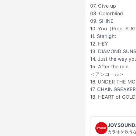
07. Give up
08. Colorblind
09. SHINE
10. You（Prod. SU
11. Starlight
12. HEY
13. DIAMOND SUN
14. Just the way yo
15. After the rain
＜アンコール＞
16. UNDER THE M
17. CHAIN BREAKER
18. HEART of GOLD
JOYSOUND
カラオケ歌うな