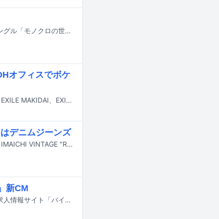
岩田剛典（EXILE、三代目 J SOUL BROTHERS from EXILE TRIBE）のニューシングル「モノクロの世界」が、11月6日に配信リリースされる。
がLDHオフィスでボケ
10月11日に日本テレビ系で放送されるバラエティ番組「有吉の壁」に松本利夫、EXILE MAKIDAI、EXILE TETSUYA、NAOTO、世界、佐藤大樹、Girls2らLDHアーティストが出演する。
マはデニムジーンズ
今市隆二（三代目J SOUL BROTHERS）のポッドキャスト番組「J-WAVE RYUJI IMAICHI VINTAGE "R" IFE」が10月6日より毎週金曜日にApple Podcasts、Google Podcasts、Spotifyなどのリスニングサービスで配信される。
」新CM
岩田剛典（EXILE、三代目 J SOUL BROTHERS from EXILE TRIBE）が出演する求人情報サイト「バイトルNEXT」の新CM「ドライバー / 飲食 / 建築・土木」編が、YouTubeで公開された。