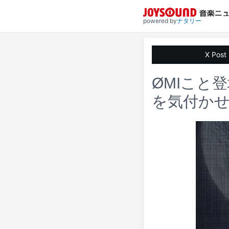
powered by
ナタリー
X Post
ØMIこと
を気付か