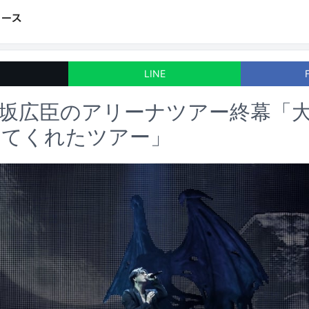
LINE
登坂広臣のアリーナツアー終幕「
せてくれたツアー」