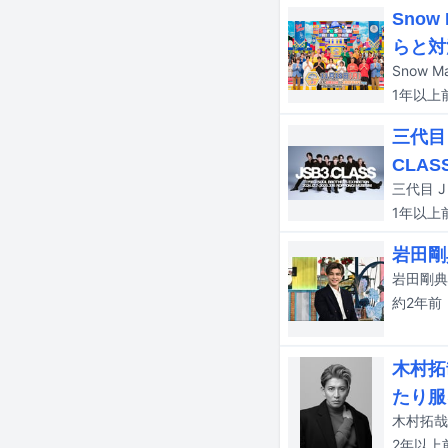
Sno
らと対
1年以上
三代目
CLA
1年以上
岩田剛
約2年
前
木村拓
たり服
2年以上