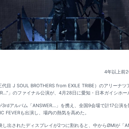
4年以上前
2
 J SOUL BROTHERS from EXILE TRIBE）のアリーナツア
NSWER…”」のファイナル公演が、4月28日に愛知・日本ガイシホ
が3rdアルバム「ANSWER…」を携え、全国9会場で計17公演
IC FEVERも出演し、場内の熱気を高めた。
し出されたディスプレイが2つに割れると、中からØMIが「AN