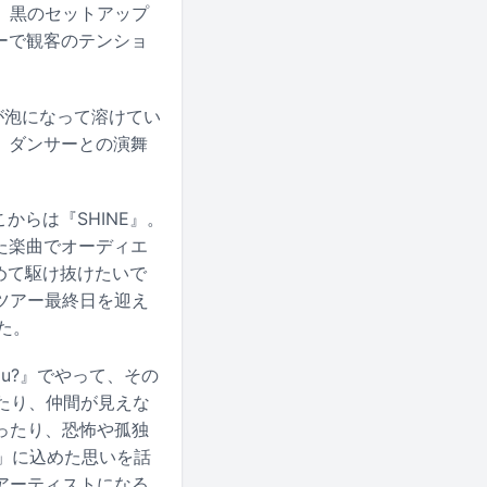
。黒のセットアップ
ナンバーで観客のテンショ
が泡になって溶けてい
に、ダンサーとの演舞
からは『SHINE』。
いった楽曲でオーディエ
めて駆け抜けたいで
ツアー最終日を迎え
た。
ou?』でやって、その
たり、仲間が見えな
ったり、恐怖や孤独
…」に込めた思いを話
アーティストになる