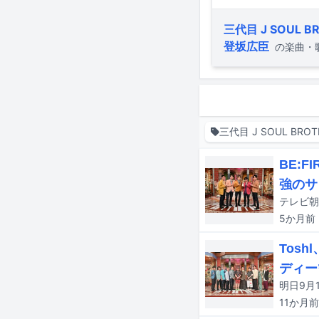
三代目 J SOUL BRO
登坂広臣
の楽曲・
三代目 J SOUL BROTHE
BE:
強のサ
5か月
前
Tos
ディー
11か月
前