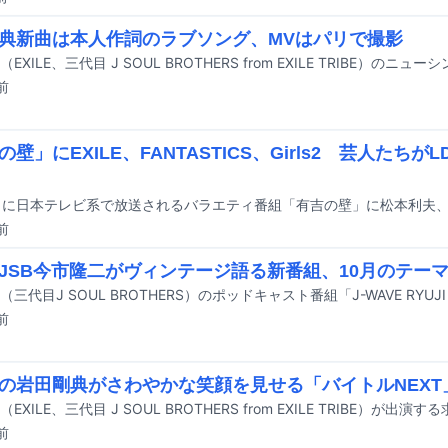
典新曲は本人作詞のラブソング、MVはパリで撮影
前
の壁」にEXILE、FANTASTICS、Girls2 芸人たち
前
JSB今市隆二がヴィンテージ語る新番組、10月のテー
前
の岩田剛典がさわやかな笑顔を見せる「バイトルNEXT
前