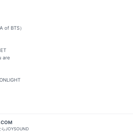
GA of BTS）
SET
u are
OONLIGHT
.COM
らJOYSOUND