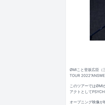
ØMIこと登坂広臣（三代目
TOUR 2022“A
このツアーではØMI
アクトとしてPSYCH
オープニング映像が映