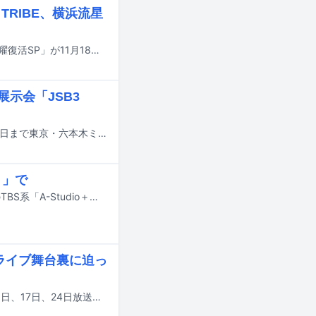
 TRIBE、横浜流星
Snow Manが出演するTBS系「『それスノプレゼンツ！東京フレンドパーク』月曜復活SP」が11月18日18:30より放送される。
展示会「JSB3
三代目 J SOUL BROTHERS初の展示会「JSB3 CLASS」が、12月7日から3月16日まで東京・六本木ミュージアムで開催される。
＋」で
岩田剛典（三代目 J SOUL BROTHERS、EXILE）が明日6月7日23:00から放送のTBS系「A-Studio＋」に出演する。
ライブ舞台裏に迫っ
木村拓哉がパーソナリティを務めるTOKYO FM「木村拓哉 Flow」の3月3日、10日、17日、24日放送回に三代目 J SOUL BROTHERSの岩田剛典、今市隆二、OMIが出演する。