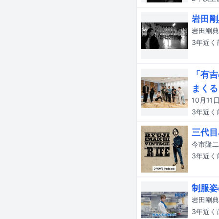
岩田剛
3年近く
「有吉
まくる
3年近く
三代目
3年近く
制服姿
3年近く