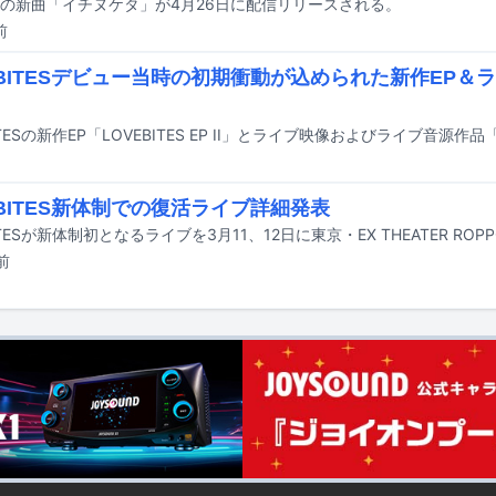
の新曲「イチヌケタ」が4月26日に配信リリースされる。
前
EBITESデビュー当時の初期衝動が込められた新作EP＆
EBITES新体制での復活ライブ詳細発表
ITESが新体制初となるライブを3月11、12日に東京・EX THEATER RO
前