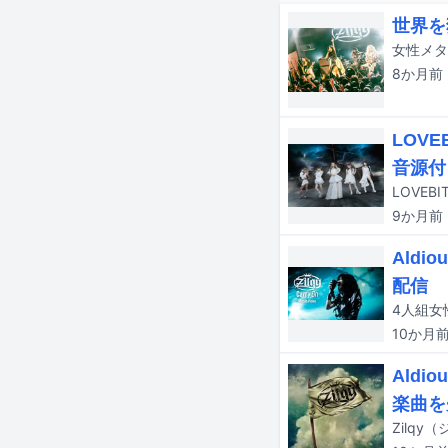
世界を
8か月
前
LOV
音源付
9か月
前
Aldi
配信
10か月
Ald
楽曲を