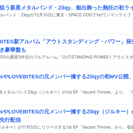
狙う新星メタルバンド・Zilqy、船出飾った熱狂の初ラ
EBITES新アルバム「アウトスタンディング・パワー」
き豪華盤も
ousやLOVEBITESの元メンバー擁するZilqyの初MV公開
前
iousやLOVEBITESの元メンバー擁するZilqy（ジルキ
先行配信