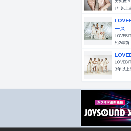
大黒摩季
1年以上
LOV
ース
約2年
前
LOV
LOVEB
3年以上