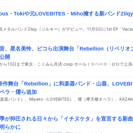
前
ious・Tokiや元LOVEBITES・Miho擁する新バンドZi
音、星名美怜、ピコら出演舞台「Rebellion（リベリオ
公開
新作舞台「Rebellion」に和楽器バンド・山葵、LOVEBIT
ペラ・燿ら追加
季が抑圧される日々から「イチヌケタ」を宣言する新曲
明らかに