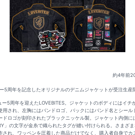
約4年前
2
デビュー5周年を記念したオリジナルのデニムジャケットが受注生
ュー5周年を迎えたLOVEBITES。ジャケットのボディにはイ
使用され、左胸にはバンドロゴ、バックにはバンド名とシール
ードロゴが刻印されたブラックニッケル製。ジャケット内側に
ERSARY」の文字が金糸で織られたタグが縫い付けられる。さまざ
作され、ワッペンを圧着した商品だけでなく、購入者自身でカ