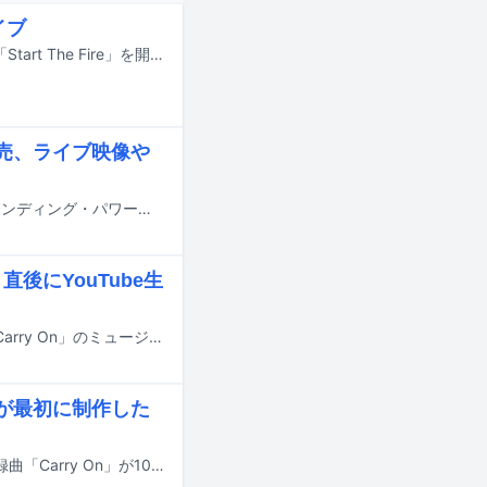
イブ
女性メタルバンド・Zilqyが12月10日に東京・SPACE ODDで1stワンマンライブ「Start The Fire」を開催。この記事ではライブと、終演後に行われた公開インタビューの模様をお届けする。
発売、ライブ映像や
LOVEBITESの通算5作目のフルアルバム「OUTSTANDING POWER / アウトスタンディング・パワー」が2026年2月18日にリリースされる。
、直後にYouTube生
4人組女性メタルバンドZilqy（ジルキー）の1st EP「Vacant Throne」より、「Carry On」のミュージックビデオが10月22日21:00にYouTubeでプレミア公開される。
ー）が最初に制作した
Zilqy（ジルキー）が11月5日にリリースする1st EP「Vacant Throne」から、収録曲「Carry On」が10月22日に先行配信される。