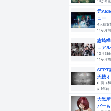
10か月
元Ald
ュー
11か月
前
志崎樺
ュアル
11か月
前
SEPT
天楼オ
約1年
前
大黒摩
バーも