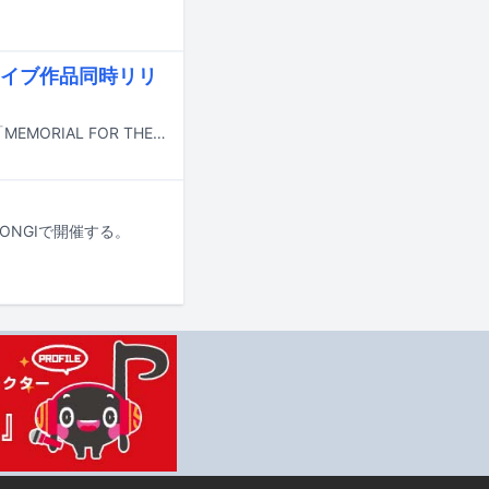
ライブ作品同時リリ
LOVEBITESの新作EP「LOVEBITES EP II」とライブ映像およびライブ音源作品「MEMORIAL FOR THE WARRIOR SOULS」が8月28日に同時リリースされる。
PPONGIで開催する。