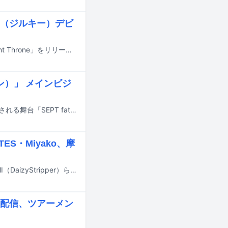
lqy（ジルキー）デビ
4人組女性メタルバンドZilqy（ジルキー）がデビュー。11月5日に1st EP「Vacant Throne」をリリースする。
ン）」 メインビジ
10月3日から13日まで東京・こくみん共済 coop ホール / スペース・ゼロで上演される舞台「SEPT fate to ReAnimation『Rebellion（リベリオン）』」のメインビジュアルが公開され、各回の最後に行われるエンディングライブとトークコーナーの詳細が発表された。
ES・Miyako、摩
山葵（和楽器バンド）、Miyako（LOVEBITES）、燿（摩天楼オペラ）、KAZAMI（DaizyStripper）らが10月3日より東京・こくみん共済 coop ホール / スペース・ゼロで上演される舞台「Rebellion（リベリオン）」に出演する。
配信、ツアーメン