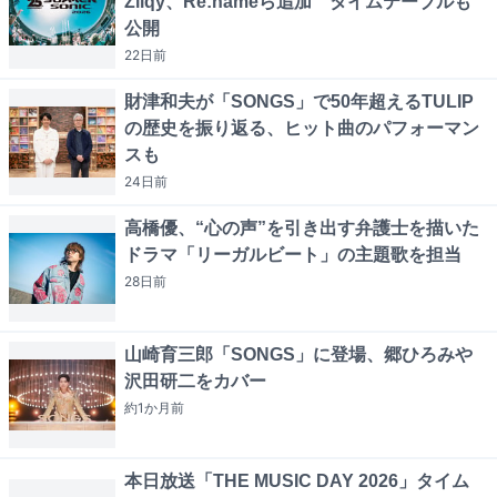
Zilqy、Re:nameら追加 タイムテーブルも
公開
22日
前
財津和夫が「SONGS」で50年超えるTULIP
の歴史を振り返る、ヒット曲のパフォーマン
スも
24日
前
高橋優、“心の声”を引き出す弁護士を描いた
ドラマ「リーガルビート」の主題歌を担当
28日
前
山崎育三郎「SONGS」に登場、郷ひろみや
沢田研二をカバー
約1か月
前
本日放送「THE MUSIC DAY 2026」タイム