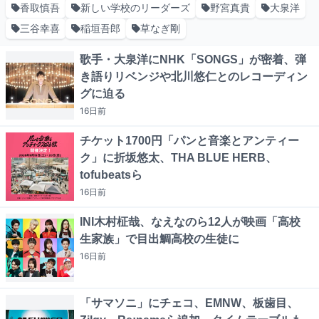
香取慎吾
新しい学校のリーダーズ
野宮真貴
大泉洋
三谷幸喜
稲垣吾郎
草なぎ剛
歌手・大泉洋にNHK「SONGS」が密着、弾
き語りリベンジや北川悠仁とのレコーディン
グに迫る
16日
前
チケット1700円「パンと音楽とアンティー
ク」に折坂悠太、THA BLUE HERB、
tofubeatsら
16日
前
INI木村柾哉、なえなのら12人が映画「高校
生家族」で目出鯛高校の生徒に
16日
前
「サマソニ」にチェコ、EMNW、板歯目、