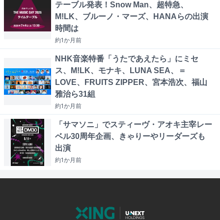
テーブル発表！Snow Man、超特急、
M!LK、ブルーノ・マーズ、HANAらの出演
時間は
約1か月
前
NHK音楽特番「うたであえたら」にミセ
ス、M!LK、モナキ、LUNA SEA、＝
LOVE、FRUITS ZIPPER、宮本浩次、福山
雅治ら31組
約1か月
前
「サマソニ」でスティーヴ・アオキ主宰レー
ベル30周年企画、きゃりーやリーダーズも
出演
約1か月
前