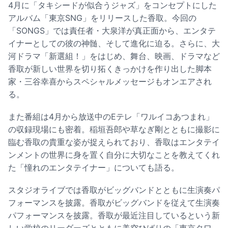
4月に「タキシードが似合うジャズ」をコンセプトにした
アルバム「東京SNG」をリリースした香取。今回の
「SONGS」では責任者・大泉洋が真正面から、エンタテ
イナーとしての彼の神髄、そして進化に迫る。さらに、大
河ドラマ「新選組！」をはじめ、舞台、映画、ドラマなど
香取が新しい世界を切り拓くきっかけを作り出した脚本
家・三谷幸喜からスペシャルメッセージもオンエアされ
る。
また番組は4月から放送中のEテレ「ワルイコあつまれ」
の収録現場にも密着。稲垣吾郎や草なぎ剛とともに撮影に
臨む香取の貴重な姿が捉えられており、香取はエンタテイ
ンメントの世界に身を置く自分に大切なことを教えてくれ
た「憧れのエンタテイナー」についても語る。
スタジオライブでは香取がビッグバンドとともに生演奏パ
フォーマンスを披露。香取がビッグバンドを従えて生演奏
パフォーマンスを披露。香取が最近注目しているという新