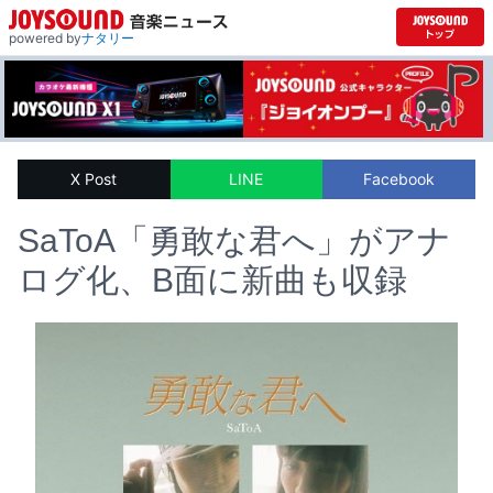
powered by
ナタリー
X Post
LINE
Facebook
SaToA「勇敢な君へ」がアナ
ログ化、B面に新曲も収録