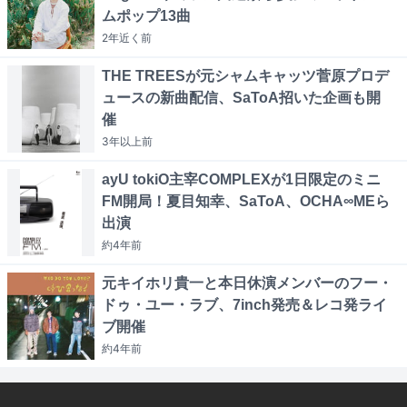
ムポップ13曲
2年近く
前
THE TREESが元シャムキャッツ菅原プロデ
ュースの新曲配信、SaToA招いた企画も開
催
3年以上
前
ayU tokiO主宰COMPLEXが1日限定のミニ
FM開局！夏目知幸、SaToA、OCHA∞MEら
出演
約4年
前
元キイホリ貴一と本日休演メンバーのフー・
ドゥ・ユー・ラブ、7inch発売＆レコ発ライ
ブ開催
約4年
前