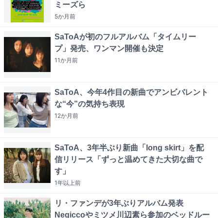
ミーズら
5か月
前
SaToAが初のフルアルバム「タイムリー
プ」発売、ワンマン開催も決定
11か月
前
SaToA、今年4作目の新曲でアンビバレント
な“今”の気持ち表現
12か月
前
SaToA、3年半ぶり新曲「long skirt」を配
信リリース「ずっと温めてきた大切な曲で
す」
1年以上
前
リ・ファンデが3年ぶりアルバム発表
Negiccoやミツメ川辺素ら参加のベッドルー