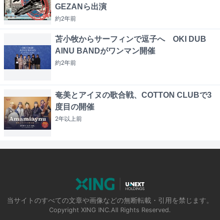
GEZANら出演
約2年
前
苫小牧からサーフィンで逗子へ OKI DUB
AINU BANDがワンマン開催
約2年
前
奄美とアイヌの歌合戦、COTTON CLUBで3
度目の開催
2年以上
前
当サイトのすべての文章や画像などの無断転載・引用を禁じます。
Copyright XING INC.All Rights Reserved.