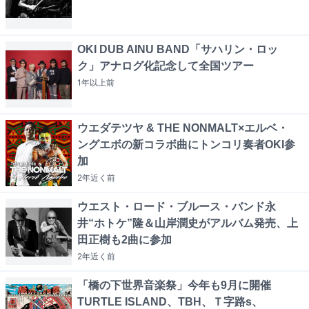
OKI DUB AINU BAND「サハリン・ロッ
ク」アナログ化記念して全国ツアー
1年以上
前
ウエダテツヤ & THE NONMALT×エルベ・
ングエボの新コラボ曲にトンコリ奏者OKI参
加
2年近く
前
ウエスト・ロード・ブルース・バンド永
井“ホトケ”隆＆山岸潤史がアルバム発売、上
田正樹も2曲に参加
2年近く
前
「橋の下世界音楽祭」今年も9月に開催
TURTLE ISLAND、TBH、Ｔ字路s、