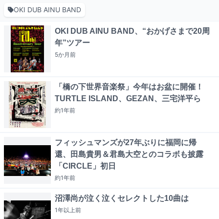
OKI DUB AINU BAND
OKI DUB AINU BAND、“おかげさまで20周
年”ツアー
5か月
前
「橋の下世界音楽祭」今年はお盆に開催！
TURTLE ISLAND、GEZAN、三宅洋平ら
約1年
前
フィッシュマンズが27年ぶりに福岡に帰
還、田島貴男＆君島大空とのコラボも披露
「CIRCLE」初日
約1年
前
沼澤尚が泣く泣くセレクトした10曲は
1年以上
前