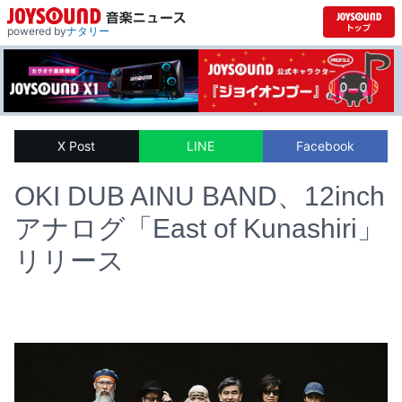
powered by
ナタリー
X Post
LINE
Facebook
OKI DUB AINU BAND、12inch
アナログ「East of Kunashiri」
リリース