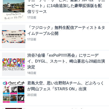
ービート」に14曲追加した豪華拡張版を配
信リリース
17日
前
「フジロック」無料生配信アーティスト＆タ
イムテーブル公開
17日
前
渋谷7会場「exPoP!!!!!再会」にサニーデ
イ、DYGL、スカート、崎山蒼志ら28組出演
決定
18日
前
君島大空、思い出野郎Aチーム、どぶろっく
が岡山フェス「STARS ON」出演
20日
前