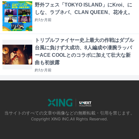
野外フェス「TOKYO ISLAND」にKroi、に
しな、ラブネバ、CLAN QUEEN、花冷え。
約1か月
前
トリプルファイヤー史上最大の作戦はダブル
台風に負けず大成功、8人編成や凄腕ラッパ
ーACE COOLとのコラボに加えて壮大な新
曲も初披露
約1か月
前
当サイトのすべての文章や画像などの無断転載・引用を禁じます。
Copyright XING INC.All Rights Reserved.