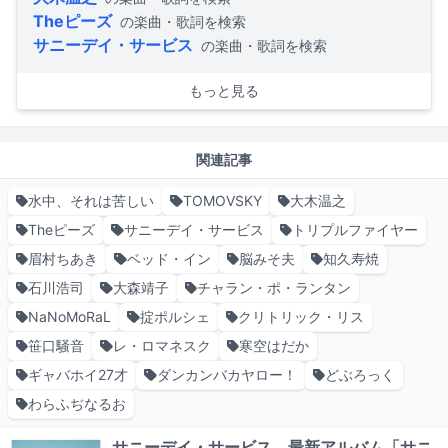
Theピーズ
の楽曲・歌詞を検索
サニーデイ・サービス
の楽曲・歌詞を検索
もっと見る
関連記事
水中、それは苦しい
TOMOVSKY
大木温之
Theピーズ
サニーデイ・サービス
トリプルファイヤー
眉村ちあき
ベッド・イン
脳みそ夫
知久寿焼
石川浩司
大森靖子
チャラン・ポ・ランタン
NaNoMoRaL
掟ポルシェ
クリトリック・リス
笹口騒音
レ・ロマネスク
寒空はだか
ギャバホイ27才
ダンカンバカヤロー！
どぶろっく
わらふぢなるお
サニーデイ・サービス、最新アルバム「サニ