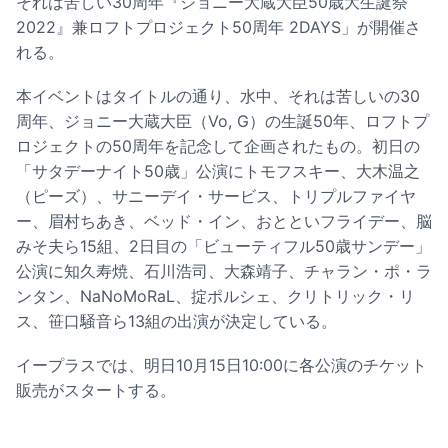
それは苦しい30周年『ジョニー大蔵大臣50歳大生誕祭
2022』兼ロフトプロジェクト50周年 2DAYS」が開催さ
れる。
本イベントはタイトルの通り、水中、それは苦しいの30
周年、ジョニー大蔵大臣（Vo, G）の生誕50年、ロフトプ
ロジェクトの50周年を記念して企画されたもの。初日の
「サタデーナイト50歳」公演にトモフスキー、大木温之
（ピーズ）、サニーデイ・サービス、トリプルファイヤ
ー、眉村ちあき、ベッド・イン、おとといフライデー、脳
みそ夫ら15組、2日目の「ビューティフル50歳サンデー」
公演に知久寿焼、石川浩司、大森靖子、チャラン・ポ・ラ
ンタン、NaNoMoRaL、掟ポルシェ、クリトリック・リ
ス、笹口騒音ら13組の出演が決定している。
イープラスでは、明日10月15日10:00に各公演のチケット
販売がスタートする。