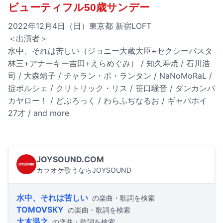
ビューティフル50歳サンデー
2022年12月4日（日）東京都 新宿LOFT
＜出演者＞
水中、それは苦しい（ジョニー大蔵大臣+セクシーパスタ
林三+アナーキー吉田+えらめぐみ） / 知久寿焼 / 石川浩
司 / 大森靖子 / チャラン・ポ・ランタン / NaNoMoRaL /
掟ポルシェ / クリトリック・リス / 笹口騒音 / ダンカンバ
カヤロー！ / どぶろっく / わらふぢなるお / ギャバホイ
27才 / and more
JOYSOUND.COM
カラオケ歌うならJOYSOUND
水中、それは苦しい
の楽曲・歌詞を検索
TOMOVSKY
の楽曲・歌詞を検索
大木温之
の楽曲・歌詞を検索