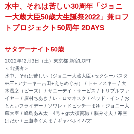
水中、それは苦しい30周年「ジョニ
ー大蔵大臣50歳大生誕祭2022」兼ロフ
トプロジェクト50周年 2DAYS
サタデーナイト50歳
2022年12月3日（土）東京都 新宿LOFT
＜出演者＞
水中、それは苦しい（ジョニー大蔵大臣+セクシーパスタ
林三+アナーキー吉田+えらめぐみ） / トモフスキー / 大
木温之（ピーズ） / サニーデイ・サービス / トリプルファ
イヤー / 眉村ちあき / レ・ロマネスク / ベッド・イン / お
とといフライデー / ソワレ＋ドビッチ―まゆ＋ジョニー大
蔵大臣 / 蜂鳥あみ太＝4号＋gt大須賀聡 / 脳みそ夫 / 寒空
はだか / 三遊亭ぐんま / ギャバホイ27才