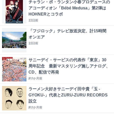
チャラン・ポ・ランタン小春プロデュースの
アコーディオン「Bébé Medusa」第2弾は
HOHNERとコラボ
22日
前
「フジロック」テレビ放送決定、計15時間
オンエア
22日
前
サニーデイ・サービスの代表作「東京」30
周年記念 最新マスタリング施しアナログ、
CD、配信で再発
約1か月
前
ラーメン大好きサニーデイ田中貴「玉 -
GYOKU-」代表とZURU-ZURU RECORDS
設立
約1か月
前