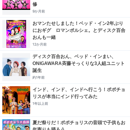
修
9か月
前
おマンたせしました！ベッド・イン2年ぶり
におギグ ロマンポルシェ。とディスク百合
おんも一緒
12か月
前
ディスク百合おん、ベッド・インまい、
ONIGAWARA斉藤そっくりな3人組ユニット
誕生
約1年
前
インド、インド、インドへ行こう！ポポチョ
リスが本当にインド行ってみた
1年以上
前
夏だ祭りだ！ポポチョリスの音頭で子供もお
年寄りも踊ろう