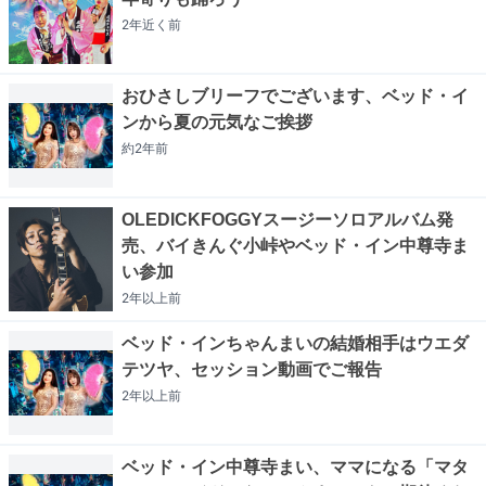
2年近く
前
おひさしブリーフでございます、ベッド・イ
ンから夏の元気なご挨拶
約2年
前
OLEDICKFOGGYスージーソロアルバム発
売、バイきんぐ小峠やベッド・イン中尊寺ま
い参加
2年以上
前
ベッド・インちゃんまいの結婚相手はウエダ
テツヤ、セッション動画でご報告
2年以上
前
ベッド・イン中尊寺まい、ママになる「マタ