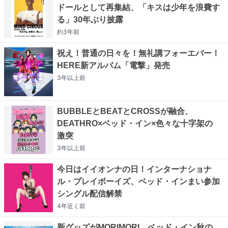
ドールとして再集結、「キスは少年を浪費す
る」30年ぶり披露
約3年
前
祝え！普通の日々を！無礼講フォーエバー！
HERE新アルバム「電撃」発売
3年以上
前
BUBBLEとBEATとCROSSが融合、
DEATHRO×ベッド・イン×色々な十字架の
激突
3年以上
前
今日はイイオンナの日！インターナショナ
ル・プレイボーイズ、ベッド・インまい参加
シングル配信解禁
4年近く
前
新グッズがMORIMORI、ベッド・イン秋の