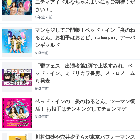
ニティアイドルなちゃんまいにもご期待くだ
さい！」
3年近く
前
マンをジしてご開帳！ベッド・イン「炎のね
るとん」お相手はおとビ、cali≠gari、アーバ
ンギャルド
約3年
前
「鬱フェス」出演者第1弾で上坂すみれ、ベ
ッド・イン、ミドリカワ書房、メトロノーム
ら発表
約3年
前
ベッド・インの「炎のねるとん」ツーマン復
活！ お相手はチンキングしてチョンマゲ
約3年
前
川村知砂や穴井夕子らが東京パフォーマンス