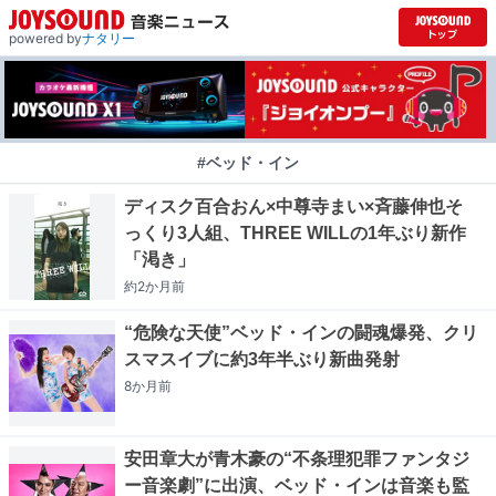
powered by
ナタリー
#ベッド・イン
ディスク百合おん×中尊寺まい×斉藤伸也そ
っくり3人組、THREE WILLの1年ぶり新作
「渇き」
約2か月
前
“危険な天使”ベッド・インの闘魂爆発、クリ
スマスイブに約3年半ぶり新曲発射
8か月
前
安田章大が青木豪の“不条理犯罪ファンタジ
ー音楽劇”に出演、ベッド・インは音楽も監