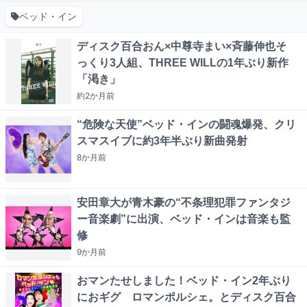
ベッド・イン
ディスク百合おん×中尊寺まい×斉藤伸也そ
っくり3人組、THREE WILLの1年ぶり新作
「渇き」
約2か月
前
“危険な天使”ベッド・インの闘魂爆発、クリ
スマスイブに約3年半ぶり新曲発射
8か月
前
安田章大が青木豪の“不条理犯罪ファンタジ
ー音楽劇”に出演、ベッド・インは音楽も監
修
9か月
前
おマンたせしました！ベッド・イン2年ぶり
におギグ ロマンポルシェ。とディスク百合