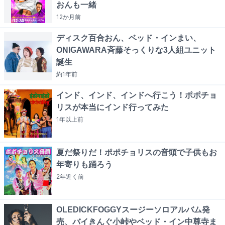
おんも一緒
12か月
前
ディスク百合おん、ベッド・インまい、
ONIGAWARA斉藤そっくりな3人組ユニット
誕生
約1年
前
インド、インド、インドへ行こう！ポポチョ
リスが本当にインド行ってみた
1年以上
前
夏だ祭りだ！ポポチョリスの音頭で子供もお
年寄りも踊ろう
2年近く
前
OLEDICKFOGGYスージーソロアルバム発
売、バイきんぐ小峠やベッド・イン中尊寺ま