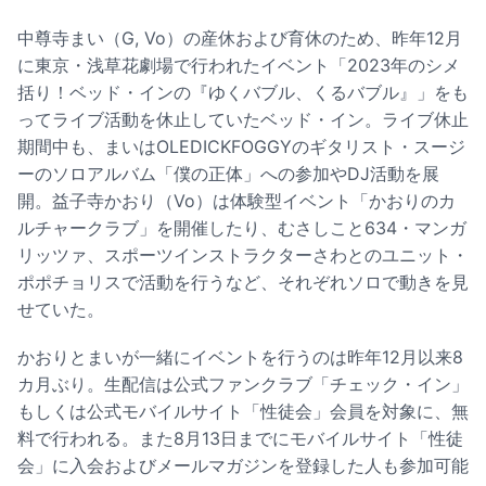
中尊寺まい（G, Vo）の産休および育休のため、昨年12月
に東京・浅草花劇場で行われたイベント「2023年のシメ
括り！ベッド・インの『ゆくバブル、くるバブル』」をも
ってライブ活動を休止していたベッド・イン。ライブ休止
期間中も、まいはOLEDICKFOGGYのギタリスト・スージ
ーのソロアルバム「僕の正体」への参加やDJ活動を展
開。益子寺かおり（Vo）は体験型イベント「かおりのカ
ルチャークラブ」を開催したり、むさしこと634・マンガ
リッツァ、スポーツインストラクターさわとのユニット・
ポポチョリスで活動を行うなど、それぞれソロで動きを見
せていた。
かおりとまいが一緒にイベントを行うのは昨年12月以来8
カ月ぶり。生配信は公式ファンクラブ「チェック・イン」
もしくは公式モバイルサイト「性徒会」会員を対象に、無
料で行われる。また8月13日までにモバイルサイト「性徒
会」に入会およびメールマガジンを登録した人も参加可能