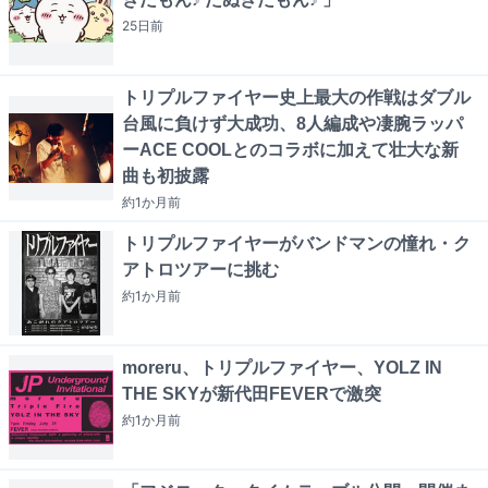
25日
前
トリプルファイヤー史上最大の作戦はダブル
台風に負けず大成功、8人編成や凄腕ラッパ
ーACE COOLとのコラボに加えて壮大な新
曲も初披露
約1か月
前
トリプルファイヤーがバンドマンの憧れ・ク
アトロツアーに挑む
約1か月
前
moreru、トリプルファイヤー、YOLZ IN
THE SKYが新代田FEVERで激突
約1か月
前