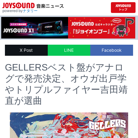
powered by
ナタリー
X Post
LINE
Facebook
GELLERSベスト盤がアナロ
グで発売決定、オウガ出戸学
やトリプルファイヤー吉田靖
直が選曲