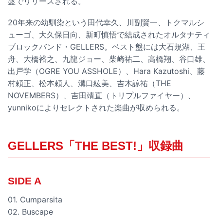
盤でリリースされる。
20年来の幼馴染という田代幸久、川副賢一、トクマルシ
ューゴ、大久保日向、新町慎悟で結成されたオルタナティ
ブロックバンド・GELLERS。ベスト盤には大石規湖、王
舟、大橋裕之、九龍ジョー、柴崎祐二、高橋翔、谷口雄、
出戸学（OGRE YOU ASSHOLE）、Hara Kazutoshi、藤
村頼正、松本頼人、溝口紘美、吉木諒祐（THE
NOVEMBERS）、吉田靖直（トリプルファイヤー）、
yunnikoによりセレクトされた楽曲が収められる。
GELLERS「THE BEST!」収録曲
SIDE A
01. Cumparsita
02. Buscape