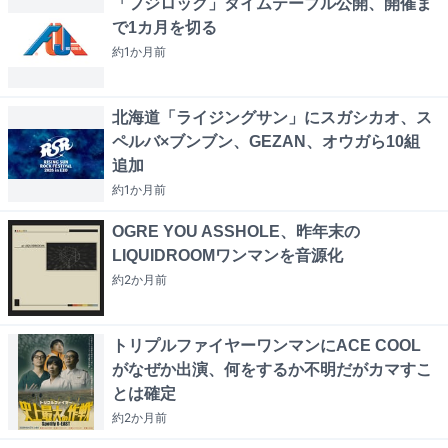
「フジロック」タイムテーブル公開、開催ま
で1カ月を切る
約1か月
前
北海道「ライジングサン」にスガシカオ、ス
ペルバ×ブンブン、GEZAN、オウガら10組
追加
約1か月
前
OGRE YOU ASSHOLE、昨年末の
LIQUIDROOMワンマンを音源化
約2か月
前
トリプルファイヤーワンマンにACE COOL
がなぜか出演、何をするか不明だがカマすこ
とは確定
約2か月
前