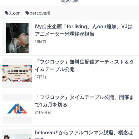
関連記事
んoon
betcover!!
iVy自主企画「for living」んoon追加、VJは
アニメーター米澤柊が担当
16日
前
「フジロック」無料生配信アーティスト＆タ
イムテーブル公開
17日
前
「フジロック」タイムテーブル公開、開催ま
で1カ月を切る
約1か月
前
betcover!!からファルコンマン脱退、概念は