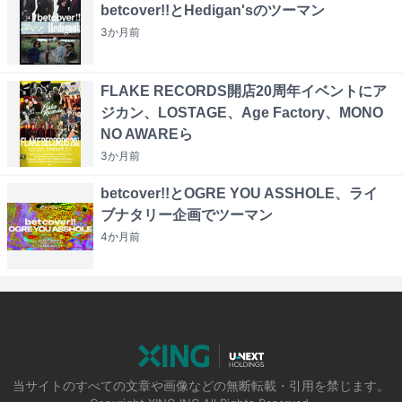
betcover!!とHedigan'sのツーマン
3か月
前
FLAKE RECORDS開店20周年イベントにア
ジカン、LOSTAGE、Age Factory、MONO
NO AWAREら
3か月
前
betcover!!とOGRE YOU ASSHOLE、ライ
ブナタリー企画でツーマン
4か月
前
当サイトのすべての文章や画像などの無断転載・引用を禁じます。