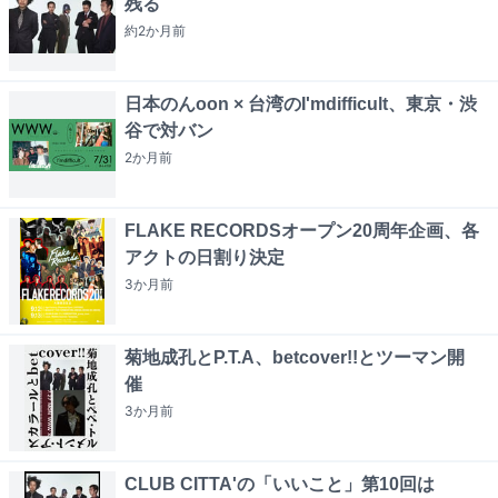
残る
約2か月
前
日本のんoon × 台湾のI'mdifficult、東京・渋
谷で対バン
2か月
前
FLAKE RECORDSオープン20周年企画、各
アクトの日割り決定
3か月
前
菊地成孔とP.T.A、betcover!!とツーマン開
催
3か月
前
CLUB CITTA'の「いいこと」第10回は