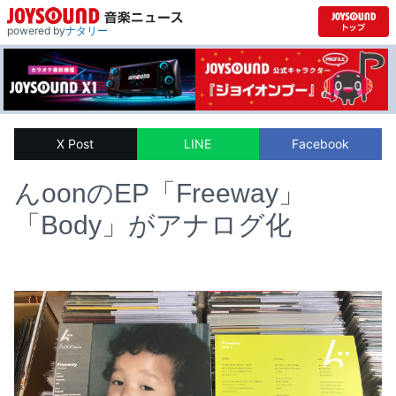
powered by
ナタリー
X Post
LINE
Facebook
んoonのEP「Freeway」
「Body」がアナログ化