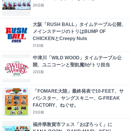
20日
前
大阪「RUSH BALL」タイムテーブル公開、
メインステージのトリはBUMP OF
CHICKENとCreepy Nuts
21日
前
中津川「WILD WOOD」タイムテーブル公
開、ユニコーンと聖飢魔IIがトリ担当
22日
前
「FOMARE大陸」最終発表で10-FEET、サ
バシスター、ヤングスキニー、G-FREAK
FACTORY、ねぐせ。
23日
前
福井県敦賀市フェス「おぼろっく」に