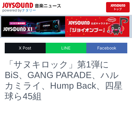
powered by
ナタリー
X Post
LINE
Facebook
「サヌキロック」第1弾に
BiS、GANG PARADE、ハル
カミライ、Hump Back、四星
球ら45組