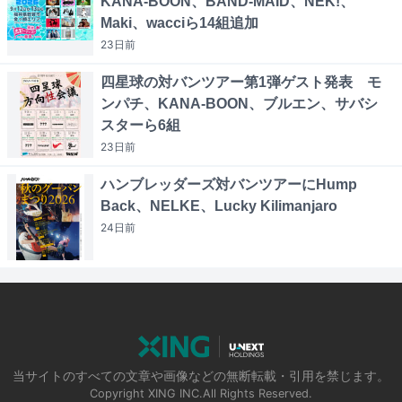
KANA-BOON、BAND-MAID、NEK!、
Maki、wacciら14組追加
23日
前
四星球の対バンツアー第1弾ゲスト発表 モ
ンパチ、KANA-BOON、ブルエン、サバシ
スターら6組
23日
前
ハンブレッダーズ対バンツアーにHump
Back、NELKE、Lucky Kilimanjaro
24日
前
当サイトのすべての文章や画像などの無断転載・引用を禁じます。
Copyright XING INC.All Rights Reserved.