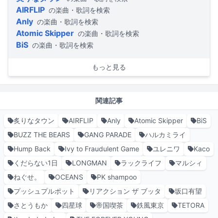
AIRFLIP
の楽曲・歌詞を検索
Anly
の楽曲・歌詞を検索
Atomic Skipper
の楽曲・歌詞を検索
BiS
の楽曲・歌詞を検索
もっと見る
関連記事
炙りなタウン
AIRFLIP
Anly
Atomic Skipper
BiS
BUZZ THE BEARS
GANG PARADE
ハルカミライ
Hump Back
Ivy to Fraudulent Game
ユレニワ
Kaco
くだらない1日
LONGMAN
ラックライフ
マルシィ
ねぐせ。
OCEANS
PK shampoo
プッシュプルポット
リアクション ザ ブッタ
坂口有望
さとうもか
四星球
帝国喫茶
鉄風東京
TETORA