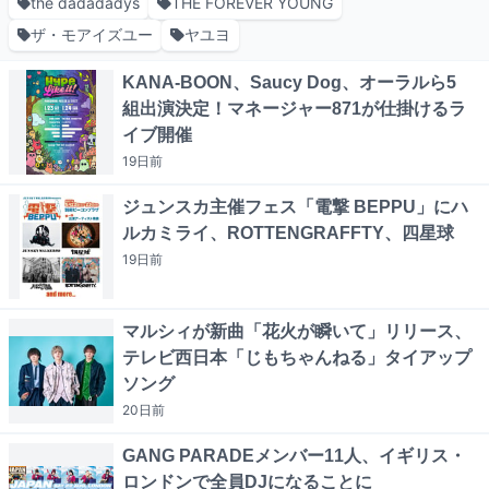
the dadadadys
THE FOREVER YOUNG
ザ・モアイズユー
ヤユヨ
KANA-BOON、Saucy Dog、オーラルら5
組出演決定！マネージャー871が仕掛けるラ
イブ開催
19日
前
ジュンスカ主催フェス「電撃 BEPPU」にハ
ルカミライ、ROTTENGRAFFTY、四星球
19日
前
マルシィが新曲「花火が瞬いて」リリース、
テレビ西日本「じもちゃんねる」タイアップ
ソング
20日
前
GANG PARADEメンバー11人、イギリス・
ロンドンで全員DJになることに