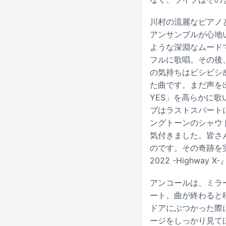
川村の流麗なピアノ
アンサンブルが心地い
ような深淵なムードで
フルに歌唱。その後
の気持ちはビシビシ
た曲です。まだ声を出
YES」を高らかに
ブはラストスパート
ングトーンのシャウト
気付きました。皆さ
のです。その奇跡を実
2022 -Highw
アンコールは、ミラー
ート。曲が終わると
ドアにぶつかった際
ージをしっかり見て