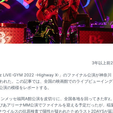
3年以上前
z LIVE-GYM 2022 -Highway X-」のファイナル公演が
日に行われた。この記事では、全国の映画館でのライブビューイン
日公演の模様をレポートする。
ンメッセ福岡A館公演を皮切りに、全国各地を回ってきたB'z。
・ぴあアリーナMM公演でファイナルを迎える予定だったが、稲
ナウイルスの抗原検査で陽性が疑われたためラスト2DAYSが