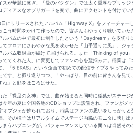
イスが華麗に泳ぎ、「愛のバクダン」では太く重厚なブリッジ
ロディアスなオブリガードを奏で、曲にアクセントを付けてい
0日にリリースされたアルバム「Highway X」をフィーチャ
っこう時間をかけて作ったので、皆さんもゆっくり聴いていた
ルバムの中で最初に制作したという「Daydream」を皮切
してフロアにさわやかな風を吹かせた「山手通りに風」、ジャ
ルバム収録曲が続けて届けられる。また「Thinking of yo
っててくれた人」に変更してファンの心を鷲掴みに。稲葉は「
て、『5 ERAS』という企画で初めての配信ライブをやってみ
たです」と振り返りつつ、「やっぱり、目の前に皆さんを見て
すね」と顔をほころばせた。
れた「裸足の女神」では、曲が始まると同時に稲葉がステージ
は今年の夏に全国各地のCDショップに設置され、ファンがメ
」の文字オブジェが飾られており、稲葉はファンの思いをしっかりと
唱。その様子はリアルタイムでステージ両脇のモニタに映し出
しまうハプニングが。パフォーマンスしている面々は当然その
まま進行していった。