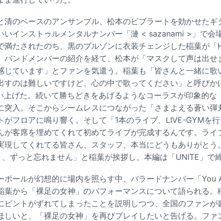
と清のベースのアンサンブル、松本のビブラートを効かせたギ
いインストゥルメンタルナンバー「漣 < sazanami >」で
満たされたのち、黒のブルゾンに衣装チェンジした稲葉が「Hig
、バンドメンバーの紹介を経て、松本が「マスクして声は出せ
感じています」とファンを気遣う。稲葉も「皆さんと一緒に歌
すのは難しいですけど、心の中で歌ってください」と呼びかけ、
歌い上げた。続いて勝ちどきをあげるようなコーラスが印象的な
に突入。そこからシームレスにつながった「さまよえる蒼い弾
がフロアに鳴り響く。そして「1本のライブ、LIVE-GYMを
んが客席を埋めてくれて初めてライブが完成するんです。ライ
現してくれてる皆さん、スタッフ、本当にどうもありがとう。こ
ay X-』、ずっと忘れません」と稲葉が挨拶し、本編は「UNITE」
ボールが幻想的に場内を照らす中、バラードナンバー「You Are 
稲葉から「裸足の女神」のパフォーマンスについて語られる。
にピントがずれてしまったことを説明しつつ、全国のファンが
ほしいと、「裸足の女神」を再びプレイしたいと告げる。ファ