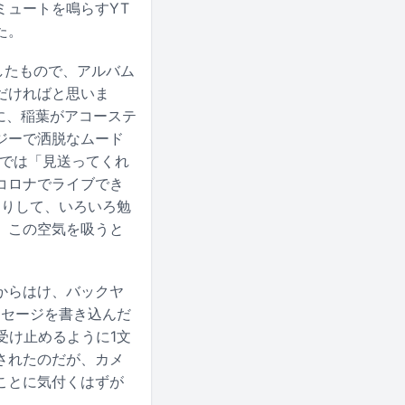
ミュートを鳴らすYT
た。
ーしたもので、アルバム
だければと思いま
りに、稲葉がアコーステ
ジーで洒脱なムード
u」では「見送ってくれ
コロナでライブでき
たりして、いろいろ勉
、この空気を吸うと
からはけ、バックヤ
ッセージを書き込んだ
受け止めるように1文
されたのだが、カメ
ことに気付くはずが