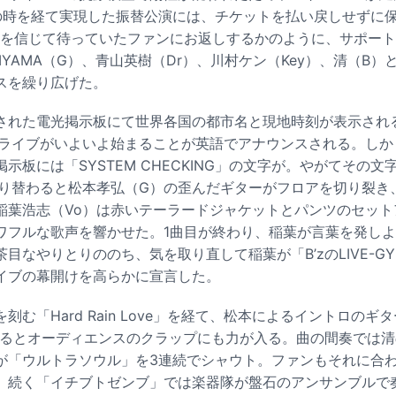
の時を経て実現した振替公演には、チケットを払い戻しせずに
たちを信じて待っていたファンにお返しするかのように、サポー
T" TAKIYAMA（G）、青山英樹（Dr）、川村ケン（Key）、清（
スを繰り広げた。
された電光掲示板にて世界各国の都市名と現地時刻が表示され
にライブがいよいよ始まることが英語でアナウンスされる。しか
板には「SYSTEM CHECKING」の文字が。やがてその文字が「A
」に切り替わると松本孝弘（G）の歪んだギターがフロアを切り裂き、「
稲葉浩志（Vo）は赤いテーラードジャケットとパンツのセット
ワフルな歌声を響かせた。1曲目が終わり、稲葉が言葉を発し
目なやりとりののち、気を取り直して稲葉が「B’zのLIVE-G
イブの幕開けを高らかに宣言した。
刻む「Hard Rain Love」を経て、松本によるイントロのギ
l」が始まるとオーディエンスのクラップにも力が入る。曲の間奏で
が「ウルトラソウル」を3連続でシャウト。ファンもそれに合わ
。続く「イチブトゼンブ」では楽器隊が盤石のアンサンブルで