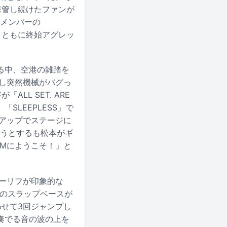
保管し続けたファンが
トメンバーの
B）とともに終始アグレッ
る中、空港の雑踏を
し突然機械がバグっ
LL SET. ARE
SLEEPLESS」で
アップでステージに
ようとするも松本がギ
YMにようこそ！」と
ターリフが印象的な
は清のスラップベースが
せて3回ジャンプし
奏でる音の波の上を