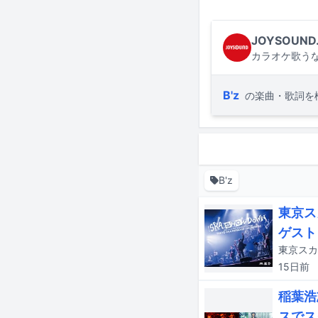
JOYSOUND
カラオケ歌うな
B'z
の楽曲・歌詞を
B'z
東京ス
ゲスト
15日
前
稲葉浩
スでス