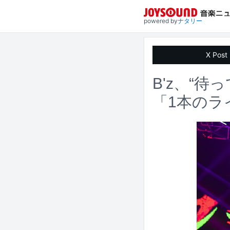
powered by
ナタリー
X Post
B'z、“
「1本のラ