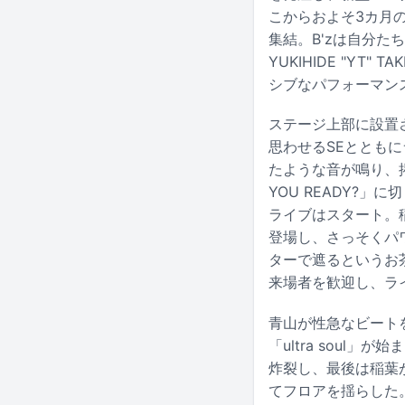
こからおよそ3カ月
集結。B'zは自分
YUKIHIDE "Y
シブなパフォーマン
ステージ上部に設置
思わせるSEととも
たような音が鳴り、掲示
YOU READY?
ライブはスタート。
登場し、さっそくパ
ターで遮るというお茶
来場者を歓迎し、ラ
青山が性急なビートを
「ultra sou
炸裂し、最後は稲葉
てフロアを揺らした