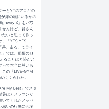
ターとYTのアコギの
会場が海の底にいるかの
hway X」をパワ
ませんけど、皆さん
いたいと思って作っ
「YES YES
「兵、走る」でライ
丸」では、稲葉のロ
行えることは奇跡だと
ブって本当に尊いも
の『LIVE-GYM
で締めくくられた。
My Best」でスタ
稲葉はカメラマンが
書いてくれたメッセ
ン思いの行動に会場