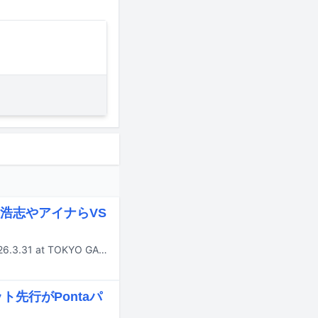
浩志やアイナらVS
東京スカパラダイスオーケストラのライブアルバム「［SKA］SHOWDOWN 2026.3.31 at TOKYO GARDEN THEATER」が9月30日にリリースされる。
先行がPontaパ