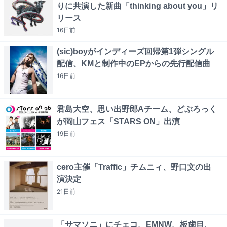
りに共演した新曲「thinking about you」リ
リース
16日
前
(sic)boyがインディーズ回帰第1弾シングル
配信、KMと制作中のEPからの先行配信曲
16日
前
君島大空、思い出野郎Aチーム、どぶろっく
が岡山フェス「STARS ON」出演
19日
前
cero主催「Traffic」チムニィ、野口文の出
演決定
21日
前
「サマソニ」にチェコ、EMNW、板歯目、