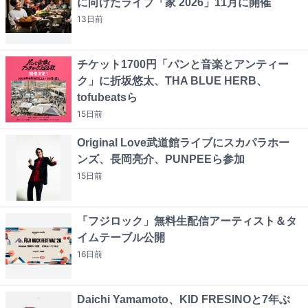
に向けたライブ「家 2026」11月に開催
13日
前
チケット1700円「パンと音楽とアンティー
ク」に折坂悠太、THA BLUE HERB、
tofubeatsら
15日
前
Original Love武道館ライブにスカパラホー
ンズ、長岡亮介、PUNPEEら参加
15日
前
「フジロック」無料生配信アーティスト＆タ
イムテーブル公開
16日
前
Daichi Yamamoto、KID FRESINOと7年ぶ