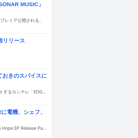
ONAR MUSIC」
beでプレミア公開される。
配信リリース
ておきのスパイスに
ゴホウビの新曲「一糸まとわぬアイを見せてよ」が、4月13日深夜に放送スタートするカンテレ「EDGE」枠のテレビドラマ「全ラ飯」のオープニング曲に決定した。
にぷに電機、シェフ、
SOMETIME'Sが1月15日に東京・LIQUIDROOMでライブイベント「SOMETIME'S Hope EP Release Party 『NIST』 Supporting Radio J-WAVE」を開催した。