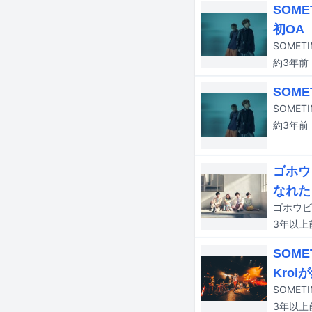
SOM
初OA
SOMET
約3年
前
SOM
SOME
約3年
前
ゴホウ
なれた
3年以上
SOM
Kroi
3年以上