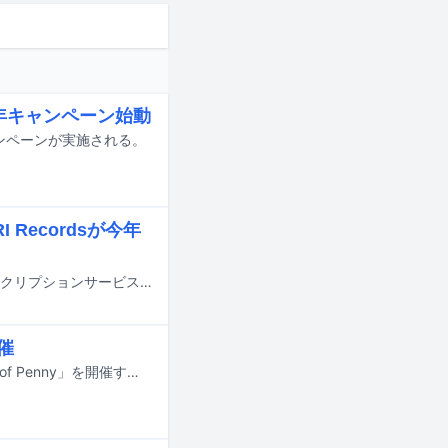
5周年キャンペーン始動
ャンペーンが実施される。
Recordsが今年
IRORI Recordsのプレイリスト「Replay of IRORI Records 2024」が、各サブスクリプションサービスで公開された。
開催
SOMETIME'Sが2024年2月23日に東京・Spotify O-nestでワンマンライブ「Tip of Penny」を開催する。