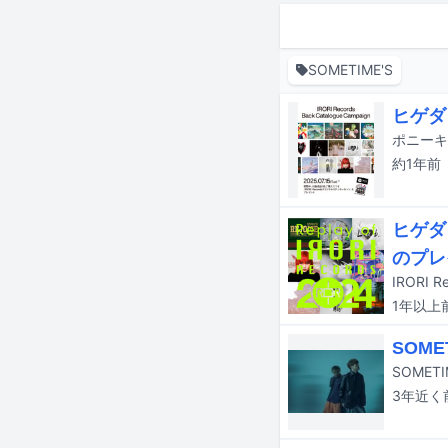
SOMETIME'S
ヒゲダ
ポニーキ
約1年
前
ヒゲダ
のプレ
1年以上
SOME
3年近く