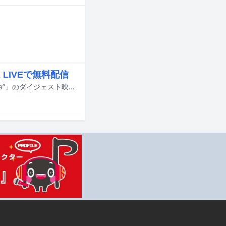
 LIVEで無料配信
SOMETIME’Sが8月に開催したツーマンライブ「SOMETIME'S Presents "League”」のダイジェスト映像が、11月18日（金）22:00よりスペースシャワーTV公式LINE LIVEにて無料配信される。