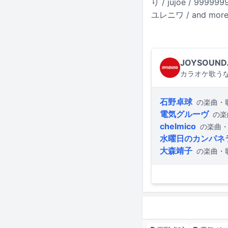
り / jujoe / 999
ユレニワ / and mor
JOYSOUND
カラオケ歌うな
石野卓球
の楽曲・
電気グルーヴ
の楽
chelmico
の楽曲
水曜日のカンパネ
大森靖子
の楽曲・