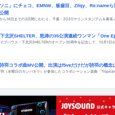
ソニ」にチェコ、EMNW、板歯目、Zilqy、Re:nam
公開
下北沢SHELTER、怒涛の35公演連続ワンマン「One Epi
e＆詩羽コラボ曲MV公開、出演はf5veだけだが詩羽の概