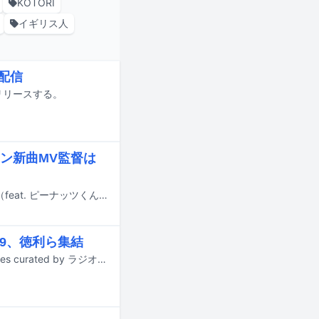
KOTORI
イギリス人
」配信
信リリースする。
ン新曲MV監督は
本日7月22日に配信リリースされた、水曜日のカンパネラの新曲「いちご Got it（feat. ピーナッツくん）」のミュージックビデオがYouTubeで公開された。
999、徳利ら集結
9月12日に東京・代官山UNITとB1FLATでライブイベント「Culture (that) Cultures curated by ラジオ屋さんごっこ」が開催される。