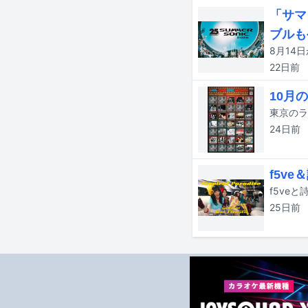
「サマ
ブルも
22日
前
10月の
24日
前
f5v
25日
前