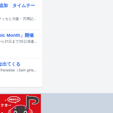
eら追加 タイムテー
8月14日から16日までの3日間にわたり、千葉・ZOZOマリンスタジアム＆幕張メッセと大阪・万博記念公園で行われる音楽フェスティバル「SUMMER SONIC 2026」の追加出演アーティストが発表された。
c Month」開催
東京のライブハウス・下北沢SHELTERのオープン35周年を記念して、10月1日から31日まで35公演連続ワンマンライブ「One Epic Month」が開催される。
念は出てくる
f5veと詩羽（水曜日のカンパネラ）が参加したコラボレーション楽曲「Tropical Paradise（3am girls）feat. f5ve, 詩羽」のミュージックビデオが、7月10日にYouTubeで公開された。