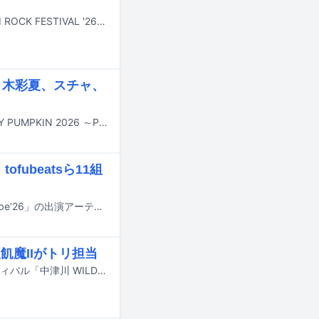
7月24日から26日まで新潟・苗場スキー場で行われる野外フェスティバル「FUJI ROCK FESTIVAL '26」より、Amazon Musicアプリ、Prime Video、Twitchでライブ配信されるアーティストとタイムテーブルがフェスの公式サイトにて公開された。
佐々木彩夏、スチャ、
10月31日に東京・サンリオピューロランドでオールナイト音楽フェス「SPOOKY PUMPKIN 2026 ～PURO ALL NIGHT HALLOWEEN PARTY～」が開催される。
fubeatsら11組
10月24日に兵庫・神戸ベイエリアにて行われるフェス「MASHUP FESTIVAL kobe’26」の出演アーティスト第1弾が発表された。
飢魔IIがトリ担当
9月19日と20日に岐阜・中津川公園内特設ステージで行われる野外音楽フェスティバル「中津川 WILD WOOD 2026」のタイムテーブルが公開された。