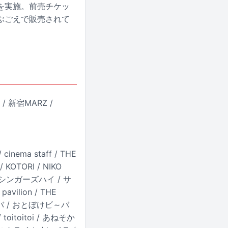
を実施。前売チケッ
ぶごえで販売されて
/ 新宿MARZ /
nema staff / THE
KOTORI / NIKO
L / シンガーズハイ / サ
vilion / THE
E ティバ / おとぼけビ～バ
toitoitoi / あねそか