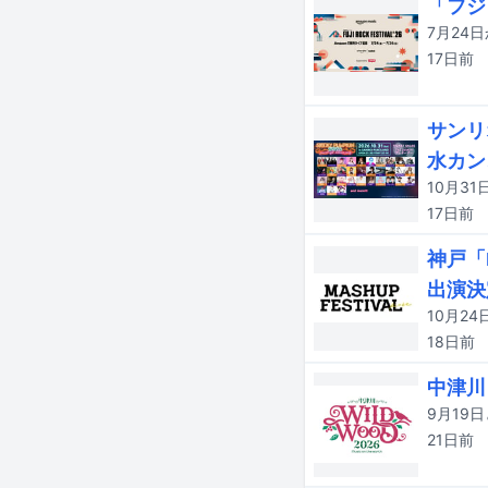
「フジ
17日
前
サンリ
水カン、
17日
前
神戸「M
出演決
18日
前
中津川
21日
前