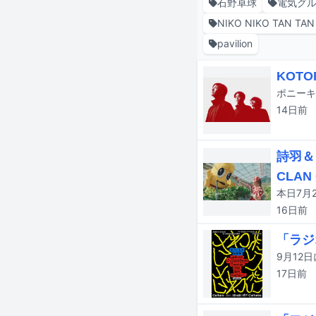
石野卓球
電気グ
NIKO NIKO TAN TAN
pavilion
KOT
ポニーキ
14日
前
詩羽＆
CLAN
16日
前
「ラジ
17日
前