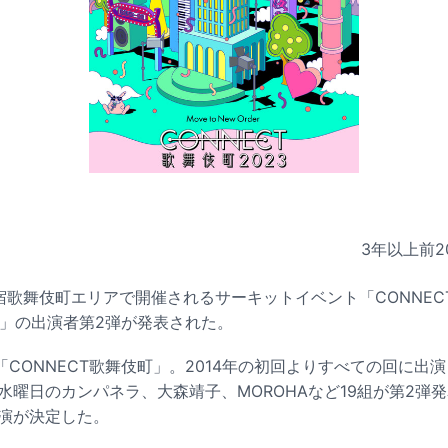
3年以上前
2
宿歌舞伎町エリアで開催されるサーキットイベント「CONNECT
Order」の出演者第2弾が発表された。
CONNECT歌舞伎町」。2014年の初回よりすべての回に出
co、水曜日のカンパネラ、大森靖子、MOROHAなど19組が第2弾
出演が決定した。