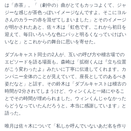
は「赤茶」。「（劇中の）曲がとてもカッコよくて、ジャ
ジーな感じが茶色っぽいイメージなんですよ。そこにヨル
さんのカラーの赤を混ぜてしまいました」とそのイメージ
が明かされたあと、佐々木は「虹色です。これから初日を
迎えて、毎日いろいろな色にパッと明るくなっていけばい
いなと」とこれからの舞台に思いを寄せた。
ダブルキャスト同士の2人が、互いの呼び方や稽古場での
エピソードを語る場面も。森崎は「拡樹くんは『立ち位置
がこう変わったよ』みたいに丁寧に伝達してくれます。カ
ンパニー全体のことが見えていて、座長としてのあるべき
姿だなと」と話す。その鈴木は「ダブルキャストは稽古の
時間が2分されてしまうけど、ウィンくんと一緒にやるこ
とでその時間が埋められました。ウィンくんじゃなかった
らどうなっていたんだろうと。本当に感謝しています」と
語った。
唯月は佐々木について「私しか呼んでいないあだ名を作り