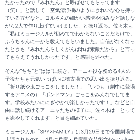
たかったので『みれたん』と呼ばせてもらってます
（笑）」と話して「空気清浄機のようにきれいな心を持っ
ている方だなと。ヨルさんの細かい感情や悩みなど話しな
がら2人で作り上げていけました」と振り返る。佐々木も
「私はミュージカルが初めてでわからないことだらけで、
ふうちゃんに一から教えてもらいました。自信がなくなっ
たときも『みれたんらしくがんばれば素敵だから』と言っ
てもらえてうれしかったです」と感謝を述べた。
そんな“ちち”と“はは”に続き、アーニャ役を務める4人の
子役たちも元気いっぱいに稽古場での思い出を振り返る。
「折り紙や鬼ごっこをしました！」「いつも（劇中に登場
するアニメの）『ボンドマン』ごっこをみんなでしてま
す。学校みたいににぎやかで楽しかったです！」などと自
由に話し続けるアーニャたちの様子に、佐々木は「とって
も癒やしてくれます」と目を細めていた。
ミュージカル「SPY×FAMILY」は3月29日まで帝国劇場で
上演されたのち、4月に兵庫・兵庫県立芸術文化センター