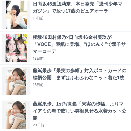
日向坂46渡辺莉奈、本日発売「週刊少年マ
ガジン」で放つ17歳のピュアオーラ
18日
前
櫻坂46田村保乃×日向坂46金村美玖が
「VOCE」表紙に登場、“ほのみく”で双子サ
マーコーデ
18日
前
藤嶌果歩「果実の歩幅」封入ポストカードの
絵柄公開 まずはふわふわなニット着た1枚
18日
前
藤嶌果歩、1st写真集「果実の歩幅」よりマ
イアミの海で眩しい笑顔見せる水着カット公
開
20日
前