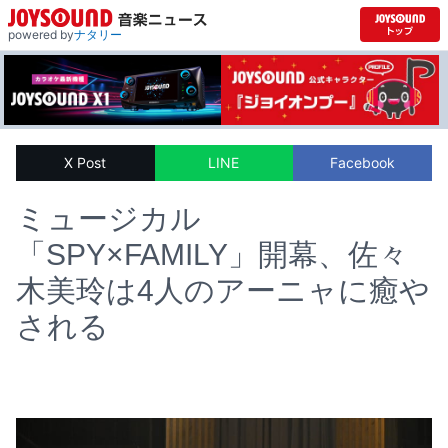
powered by
ナタリー
X Post
LINE
Facebook
ミュージカル
「SPY×FAMILY」開幕、佐々
木美玲は4人のアーニャに癒や
される