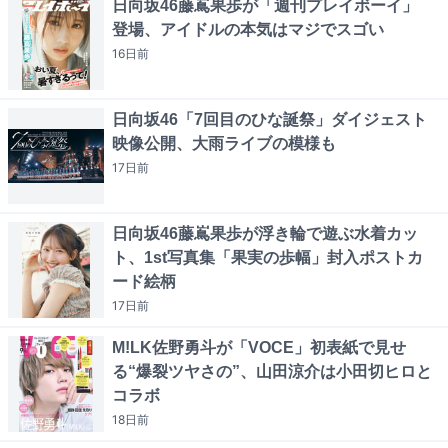
日向坂46藤嶌果歩が「週刊プレイボーイ」
登場、アイドルの本気はマジでスゴい
16日
前
日向坂46「7回目のひな誕祭」ダイジェスト
映像公開、大雨ライブの模様も
17日
前
日向坂46藤嶌果歩が浮き輪で遊ぶ水着カッ
ト、1st写真集「果実の歩幅」封入ポストカ
ード絵柄
17日
前
M!LK佐野勇斗が「VOCE」初表紙で見せ
る“爆裂ツヤさの”、山田涼介は小田切ヒロと
コラボ
18日
前