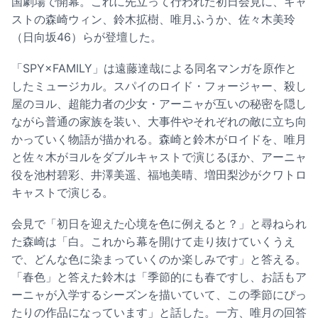
国劇場で開幕。これに先立って行われた初日会見に、キャ
ストの森崎ウィン、鈴木拡樹、唯月ふうか、佐々木美玲
（日向坂46）らが登壇した。
「SPY×FAMILY」は遠藤達哉による同名マンガを原作と
したミュージカル。スパイのロイド・フォージャー、殺し
屋のヨル、超能力者の少女・アーニャが互いの秘密を隠し
ながら普通の家族を装い、大事件やそれぞれの敵に立ち向
かっていく物語が描かれる。森崎と鈴木がロイドを、唯月
と佐々木がヨルをダブルキャストで演じるほか、アーニャ
役を池村碧彩、井澤美遥、福地美晴、増田梨沙がクワトロ
キャストで演じる。
会見で「初日を迎えた心境を色に例えると？」と尋ねられ
た森崎は「白。これから幕を開けて走り抜けていくうえ
で、どんな色に染まっていくのか楽しみです」と答える。
「春色」と答えた鈴木は「季節的にも春ですし、お話もア
ーニャが入学するシーズンを描いていて、この季節にぴっ
たりの作品になっています」と話した。一方、唯月の回答