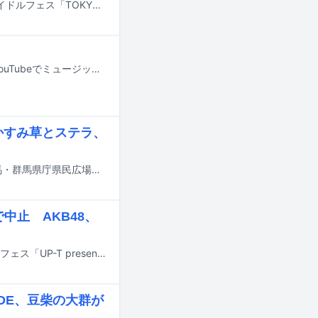
7月31日から8月2日までの3日間、東京・お台場青海周辺エリアにて行われるアイドルフェス「TOKYO IDOL FESTIVAL 2026 supported by にしたんクリニック」のタイムテーブルが発表された。
豆柴の大群が本日7月8日にニューシングル「裸のマーメード」をリリースし、YouTubeでミュージックビデオを公開した。
かすみ草とステラ、
アイドルイベント「ぐんまちゃんアイドルフェスティバル」が、10月12日に群馬・群馬県庁県民広場を中心に、群馬会館ほか複数の会場で開催される。
中止 AKB48、
6月27、28日に神奈川・横浜赤レンガパークにて開催予定だった都市型アイドルフェス「UP-T presents HERO SONIC 2026」の中止が発表された。
RADE、豆柴の大群が