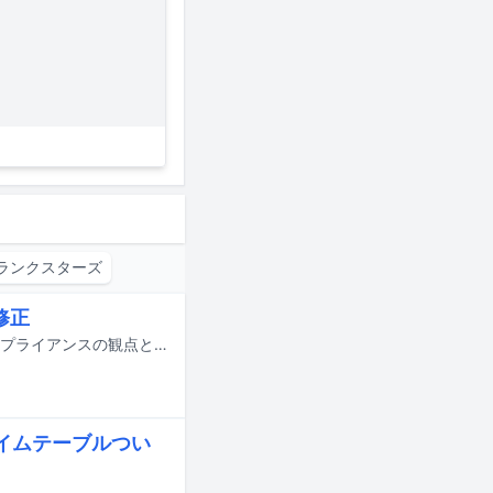
ランクスターズ
修正
豆柴の大群の楽曲「裸のマーメード」のミュージックビデオの一部内容が、コンプライアンスの観点と青少年への影響を考慮して修正された。
タイムテーブルつい