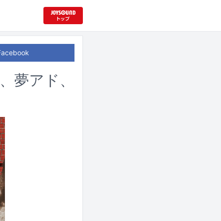
Facebook
都内、夢アド、