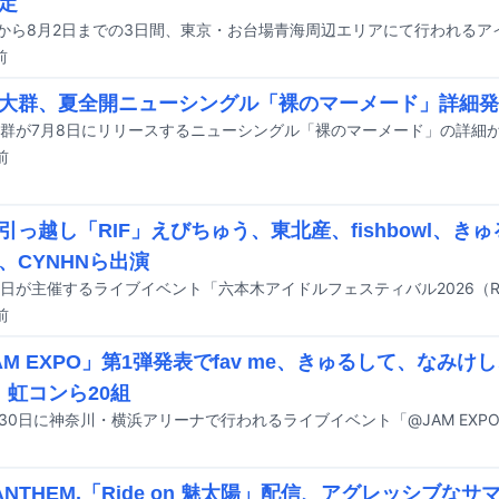
定
前
大群、夏全開ニューシングル「裸のマーメード」詳細発
群が7月8日にリリースするニューシングル「裸のマーメード」の詳細
前
引っ越し「RIF」えびちゅう、東北産、fishbowl、き
、CYNHNら出演
前
AM EXPO」第1弾発表でfav me、きゅるして、なみけ
N、虹コンら20組
l ANTHEM.「Ride on 魅太陽」配信、アグレッシブな