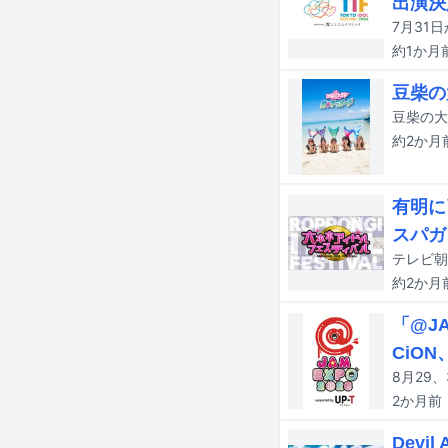
出演決
約1か月
豆柴の
豆柴の大
約2か月
有明に
スパガ
約2か月
「@J
CiO
2か月
前
Devi