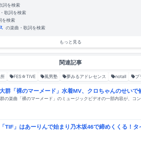
歌詞を検索
・歌詞を検索
詞を検索
ス
の楽曲・歌詞を検索
もっと見る
関連記事
某所
FES☆TIVE
風男塾
夢みるアドレセンス
notall
プ
大群「裸のマーメード」水着MV、クロちゃんのせいで
「TIF」はあーりんで始まり乃木坂46で締めくくる！