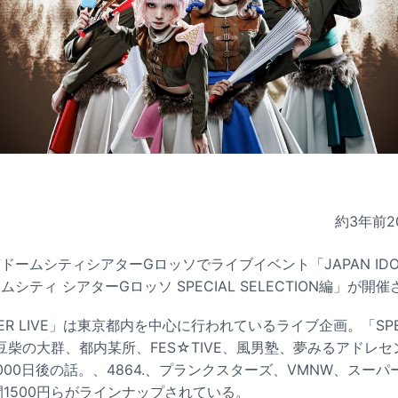
約3年前
2
ドームシティシアターGロッソでライブイベント「JAPAN IDOL S
ムシティ シアターGロッソ SPECIAL SELECTION編」が開
SUPER LIVE」は東京都内を中心に行われているライブ企画。「SPECI
柴の大群、都内某所、FES☆TIVE、風男塾、夢みるアドレセンス
）、1000日後の話。、4864.、プランクスターズ、VMNW、ス
9時間1500円らがラインナップされている。