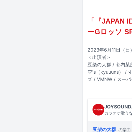
「『JAPAN 
ーGロッソ SP
2023年6月11日
＜出演者＞
豆柴の大群 / 都内某所 
♡'s（kyuuuns） /
ズ / VMNW / スーパ
JOYSOUND
カラオケ歌うな
豆柴の大群
の楽曲