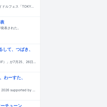
7月31日から8月2日までの3日間、東京・お台場青海周辺エリアにて行われるアイドルフェス「TOKYO IDOL FESTIVAL 2026 supported by にしたんクリニック」の出演アーティスト第19弾が発表された。
表
が発表された。
ゅるして、つばき、
テレビ朝日が主催するライブイベント「六本木アイドルフェスティバル2026（RIF）」が7月25、26日に東京・TOKYO DREAM PARKで開催される。
し、わーすた、
8月29、30日に神奈川・横浜アリーナで行われるライブイベント「@JAM EXPO 2026 supported by UP-T」の出演アーティスト第1弾が発表された。
サマーチューン