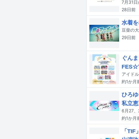
28日
前
水着を
29日
前
ぐんま
FES☆
約1か月
ひろゆ
私立恵
約1か月
「TIF