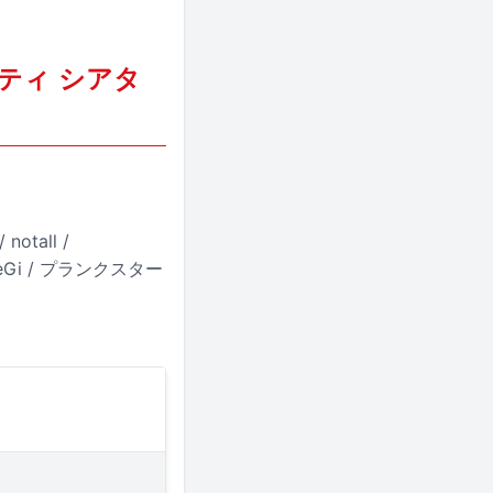
ムシティ シアタ
tall /
ureGi / プランクスター