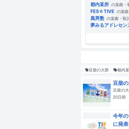
都内某所
の楽曲・
FES☆TIVE
の楽曲
風男塾
の楽曲・歌
夢みるアドレセン
豆柴の大群
都内
豆柴の
20日
前
今年の
に発表