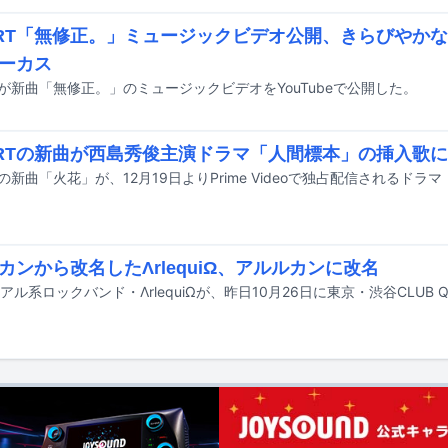
ERT「無修正。」ミュージックビデオ公開、きらびやか
ーカス
RTが新曲「無修正。」のミュージックビデオをYouTubeで公開した。
ERTの新曲が西島秀俊主演ドラマ「人間標本」の挿入歌
カンから改名したΛrlequiΩ、アルルカンに改名