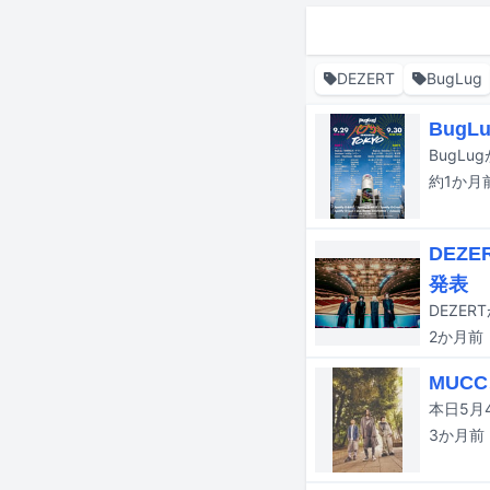
DEZERT
BugLug
Bug
約1か月
DEZ
発表
2か月
前
MUC
本日5月
3か月
前