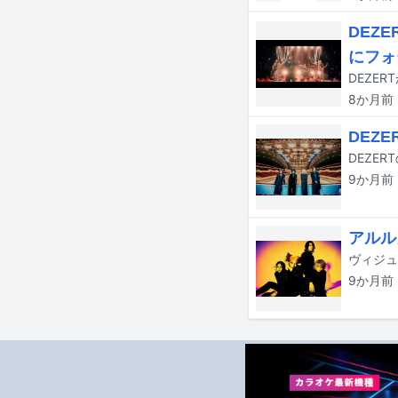
DEZ
にフォ
DEZE
8か月
前
DEZ
9か月
前
アルル
9か月
前