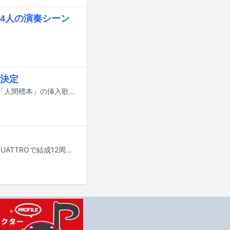
な4人の演奏シーン
に決定
DEZERTの新曲「火花」が、12月19日よりPrime Videoで独占配信されるドラマ「人間標本」の挿入歌に決定した。
ヴィジュアル系ロックバンド・ΛrlequiΩが、昨日10月26日に東京・渋谷CLUB QUATTROで結成12周年記念ワンマンライブ「声息」を開催。そのMCで、過去に使用していたアルルカンに改名することを発表した。