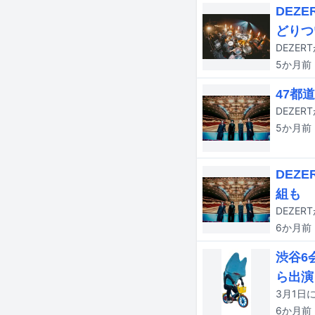
DEZ
どりつ
5か月
前
47都
5か月
前
DEZE
組も
DEZE
6か月
前
渋谷6
ら出演
6か月
前