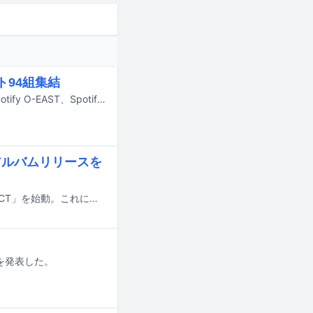
ト94組集結
BugLugが主催するフェス「バグサミ」の東京公演が、9月29、30日に東京・Spotify O-EAST、Spotify O-WEST、Spotify O-Crest、Spotify O-nest、duo MUSIC EXCHANGE、clubasiaの計6会場で行われる。この出演アーティストが一斉に発表された。
アルバムリリースを
DEZERTが結成15周年記念プロジェクト「DEZERT 15th ANNIVERSARY PROJECT」を始動。これに伴い、ファンクラブ限定ワンマンライブと全国ツアーの開催、およびニューアルバムのリリースを発表した。
を発表した。