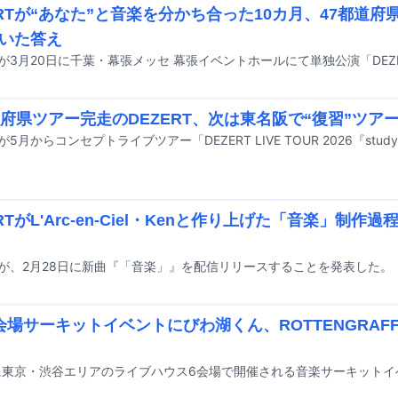
ERTが“あなた”と音楽を分かち合った10カ月、47都道
いた答え
道府県ツアー完走のDEZERT、次は東名阪で“復習”ツア
RTがL'Arc-en-Ciel・Kenと作り上げた「音楽」制作過
RTが、2月28日に新曲『「音楽」』を配信リリースすることを発表した。
会場サーキットイベントにびわ湖くん、ROTTENGRAF