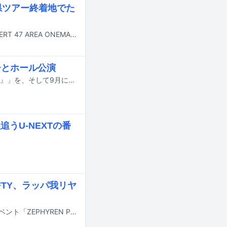
府県ツアー終着地でた
DEZERTが3月20日に千葉・幕張メッセ 幕張イベントホールにて単独公演「DEZERT 47 AREA ONEMAN TOUR GRAND FINAL『僕らの音楽について』」を行い、昨年6月から開催していた47都道府県ツアーに終止符を打った。
ーとホール公演
DEZERTが5月からコンセプトライブツアー「DEZERT LIVE TOUR 2026『study』」を、そして9月にホールツアーを開催する。
程追うU-NEXTの番
FTY、ラッパ我リヤ
3月1日に東京・渋谷エリアのライブハウス6会場で開催される音楽サーキットイベント「ZEPHYREN Presents『A.V.E.S.T project vol.19』」の最終出演アーティストが発表された。