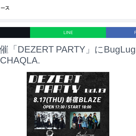
LINE
催「DEZERT PARTY」にBugLu
HAQLA.