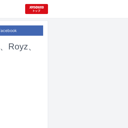
Facebook
g、Royz、