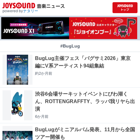
powered by
ナタリー
#BugLug
BugLug主催フェス「バグサミ2026」東京
編にV系アーティスト94組集結
約2か月
前
渋谷6会場サーキットイベントにびわ湖く
ん、ROTTENGRAFFTY、ラッパ我リヤら出
演
6か月
前
BugLugがミニアルバム発表、11月から全国
ツアー開催も