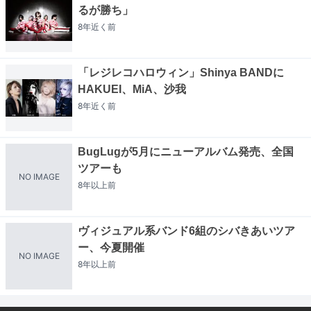
るが勝ち」
8年近く
前
「レジレコハロウィン」Shinya BANDに
HAKUEI、MiA、沙我
8年近く
前
BugLugが5月にニューアルバム発売、全国
ツアーも
NO IMAGE
8年以上
前
ヴィジュアル系バンド6組のシバきあいツア
ー、今夏開催
NO IMAGE
8年以上
前