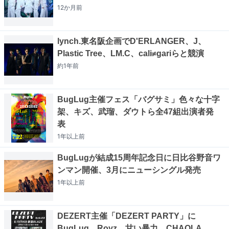
12か月
前
lynch.東名阪企画でD'ERLANGER、J、
Plastic Tree、LM.C、cali≠gariらと競演
約1年
前
BugLug主催フェス「バグサミ」色々な十字
架、キズ、武瑠、ダウトら全47組出演者発
表
1年以上
前
BugLugが結成15周年記念日に日比谷野音ワ
ンマン開催、3月にニューシングル発売
1年以上
前
DEZERT主催「DEZERT PARTY」に
BugLug、Royz、甘い暴力、CHAQLA.