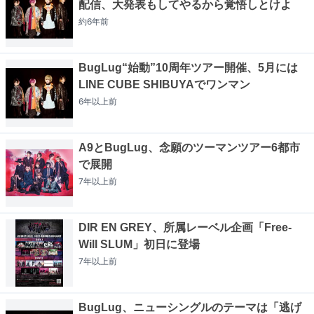
配信、大発表もしてやるから覚悟しとけよ
約6年
前
BugLug“始動”10周年ツアー開催、5月には
LINE CUBE SHIBUYAでワンマン
6年以上
前
A9とBugLug、念願のツーマンツアー6都市
で展開
7年以上
前
DIR EN GREY、所属レーベル企画「Free-
Will SLUM」初日に登場
7年以上
前
BugLug、ニューシングルのテーマは「逃げ