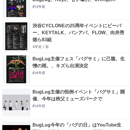
約3年
前
渋谷CYCLONEの25周年イベントにビーバ
ー、KEYTALK、バンアパ、FLOW、向井秀
徳ら83組
4年近く
前
BugLug主催フェス「バグサミ」に己龍、生
憎の雨。、キズら出演決定
約4年
前
BugLug主催の恒例イベント「バグサミ」開
催、今年は秩父ミューズパークで
約4年
前
BugLug今年の「バグの日」はYouTube生