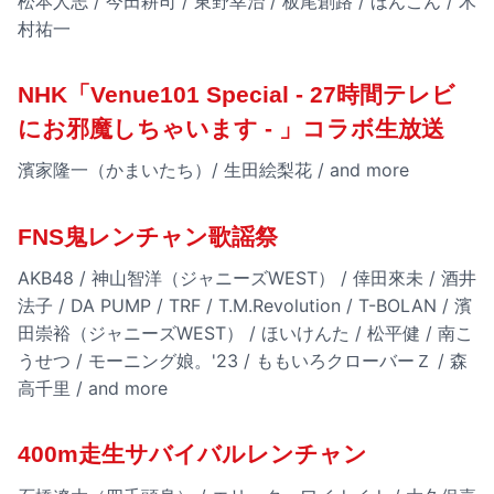
松本人志 / 今田耕司 / 東野幸治 / 板尾創路 / ほんこん / 木
村祐一
NHK「Venue101 Special - 27時間テレビ
にお邪魔しちゃいます - 」コラボ生放送
濱家隆一（かまいたち）/ 生田絵梨花 / and more
FNS鬼レンチャン歌謡祭
AKB48 / 神山智洋（ジャニーズWEST） / 倖田來未 / 酒井
法子 / DA PUMP / TRF / T.M.Revolution / T-BOLAN / 濱
田崇裕（ジャニーズWEST） / ほいけんた / 松平健 / 南こ
うせつ / モーニング娘。'23 / ももいろクローバーＺ / 森
高千里 / and more
400m走生サバイバルレンチャン