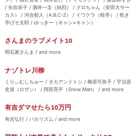
/ 矢吹奈子 / 酒井一圭（純烈） / クロちゃん（安田大サー
カス） / 河合郁人（A.B.C-Z） / イワクラ（蛙亭） / 乾き
亭げそ太郎 / ゆっきー（キャン×キャン）
さんまのラブメイト10
明石家さんま / and more
ナゾトレ川柳
くりぃむしちゅー / タカアンドトシ / 柳原可奈子 / 宇治原
史規（ロザン） / 阿部亮平（Snow Man） / and more
有吉ダマせたら10万円
有吉弘行 / バカリズム / and more