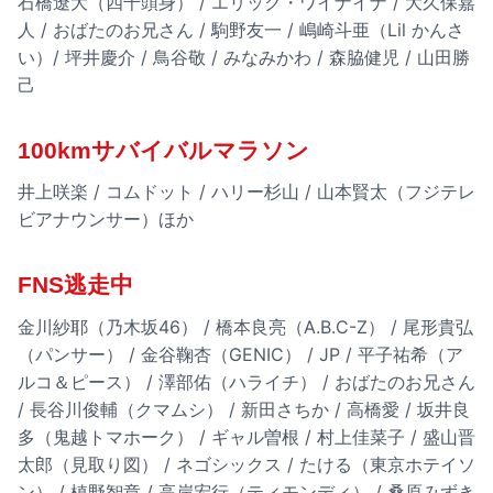
石橋遼大（四千頭身） / エリック・ワイナイナ / 大久保嘉
人 / おばたのお兄さん / 駒野友一 / 嶋崎斗亜（Lil かんさ
い）/ 坪井慶介 / 鳥谷敬 / みなみかわ / 森脇健児 / 山田勝
己
100kmサバイバルマラソン
井上咲楽 / コムドット / ハリー杉山 / 山本賢太（フジテレ
ビアナウンサー）ほか
FNS逃走中
金川紗耶（乃木坂46） / 橋本良亮（A.B.C-Z） / 尾形貴弘
（パンサー） / 金谷鞠杏（GENIC） / JP / 平子祐希（ア
ルコ＆ピース） / 澤部佑（ハライチ） / おばたのお兄さん
/ 長谷川俊輔（クマムシ） / 新田さちか / 高橋愛 / 坂井良
多（鬼越トマホーク） / ギャル曽根 / 村上佳菜子 / 盛山晋
太郎（見取り図） / ネゴシックス / たける（東京ホテイソ
ン） / 槙野智章 / 高岸宏行（ティモンディ） / 桑原みずき