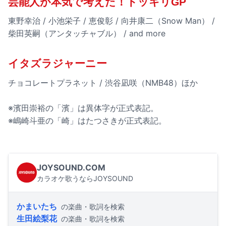
芸能人が本気で考えた！ドッキリGP
東野幸治 / 小池栄子 / 恵俊彰 / 向井康二（Snow Man） /
柴田英嗣（アンタッチャブル） / and more
イタズラジャーニー
チョコレートプラネット / 渋谷凪咲（NMB48）ほか
※濱田崇裕の「濱」は異体字が正式表記。
※嶋崎斗亜の「崎」はたつさきが正式表記。
JOYSOUND.COM
カラオケ歌うならJOYSOUND
かまいたち
の楽曲・歌詞を検索
生田絵梨花
の楽曲・歌詞を検索