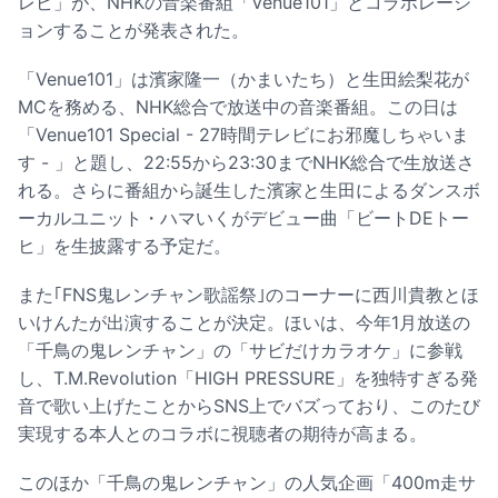
レビ」が、NHKの音楽番組「Venue101」とコラボレーシ
ョンすることが発表された。
「Venue101」は濱家隆一（かまいたち）と生田絵梨花が
MCを務める、NHK総合で放送中の音楽番組。この日は
「Venue101 Special - 27時間テレビにお邪魔しちゃいま
す - 」と題し、22:55から23:30までNHK総合で生放送さ
れる。さらに番組から誕生した濱家と生田によるダンスボ
ーカルユニット・ハマいくがデビュー曲「ビートDEトー
ヒ」を生披露する予定だ。
また｢FNS鬼レンチャン歌謡祭｣のコーナーに西川貴教とほ
いけんたが出演することが決定。ほいは、今年1月放送の
「千鳥の鬼レンチャン」の「サビだけカラオケ」に参戦
し、T.M.Revolution「HIGH PRESSURE」を独特すぎる発
音で歌い上げたことからSNS上でバズっており、このたび
実現する本人とのコラボに視聴者の期待が高まる。
このほか「千鳥の鬼レンチャン」の人気企画「400m走サ