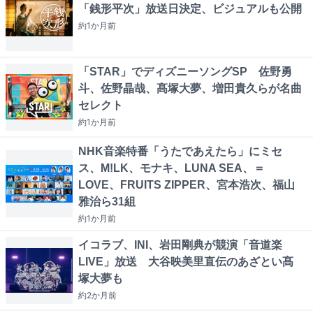
「銭形平次」放送日決定、ビジュアルも公開
約1か月
前
「STAR」でディズニーソングSP 佐野勇
斗、佐野晶哉、髙塚大夢、増田貴久らが名曲
セレクト
約1か月
前
NHK音楽特番「うたであえたら」にミセ
ス、M!LK、モナキ、LUNA SEA、＝
LOVE、FRUITS ZIPPER、宮本浩次、福山
雅治ら31組
約1か月
前
イコラブ、INI、岩田剛典が競演「音道楽
LIVE」放送 大谷映美里直伝のあざとい髙
塚大夢も
約2か月
前